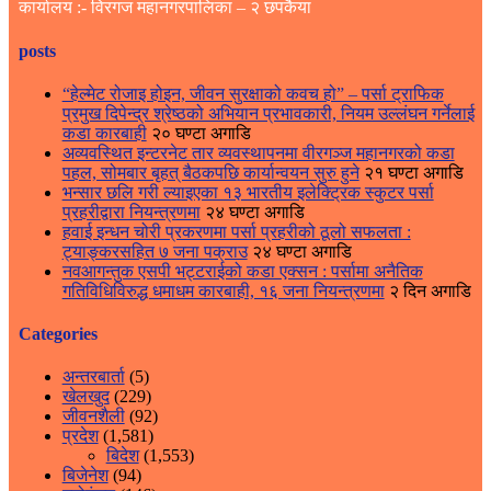
कार्यालय :- विरगज महानगरपालिका – २ छपकैया
posts
“हेल्मेट रोजाइ होइन, जीवन सुरक्षाको कवच हो” – पर्सा ट्राफिक
प्रमुख दिपेन्द्र श्रेष्ठको अभियान प्रभावकारी, नियम उल्लंघन गर्नेलाई
कडा कारबाही
२० घण्टा अगाडि
अव्यवस्थित इन्टरनेट तार व्यवस्थापनमा वीरगञ्ज महानगरको कडा
पहल, सोमबार बृहत् बैठकपछि कार्यान्वयन सुरु हुने
२१ घण्टा अगाडि
भन्सार छलि गरी ल्याइएका १३ भारतीय इलेक्ट्रिक स्कुटर पर्सा
प्रहरीद्वारा नियन्त्रणमा
२४ घण्टा अगाडि
हवाई इन्धन चोरी प्रकरणमा पर्सा प्रहरीको ठूलो सफलता :
ट्याङ्करसहित ७ जना पक्राउ
२४ घण्टा अगाडि
नवआगन्तुक एसपी भट्टराईको कडा एक्सन : पर्सामा अनैतिक
गतिविधिविरुद्ध धमाधम कारबाही, १६ जना नियन्त्रणमा
२ दिन अगाडि
Categories
अन्तरबार्ता
(5)
खेलखुद
(229)
जीवनशैली
(92)
प्रदेश
(1,581)
बिदेश
(1,553)
बिजेनेश
(94)