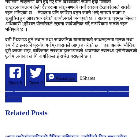
नेपालमा संक्रमण कम हुँदै गए पनि विश्वव्यापी रूपमा हेर्दा छिमेकी
साधनमा
राष्ट्रलगायतका केही देशहरूमा संक्रमणको नयाँ स्वरूप देखापरेकाले सतर्क
स्वास्थ्य
रहन भनिएको छ । नेपालमा पनि जोखिम बढ्न सक्ने भन्दै समयमै सजग र
सतर्कता
सूसूचित हुन आवश्यक रहेको कार्यालयले जनाएको छ । सहायक प्रमुख जिल्ला
अपनाउन
अधिकारी भूमीश्वर पोखरेलले सूचना सार्वजनिक गर्दै नागरिकमा सतर्क रहन
प्रशासनको
भनिएको छ ।
अनुरोध।
बढी भिडभाड हुने स्थान तथा सार्वजनिक यातायातको साधनहरूमा मास्क तथा
स्यानीटाइजरको प्रयोग गर्न प्रशासनले आग्रह गरेको छ । एक अर्कामा भौतिक
दूरी कायम राख्न, व्यक्तिगत सरसफाइलगायतको आवश्यक स्वास्थ्य प्रोटोकलक
पूर्ण पालनाका लागि नागरिकलाई सचेत गराएको छ ।
0
Shares
Messenger
Share
0
Tweet 0
Post
२५ पुसभित्र सरकार बनाउन दाबी पेश गर्न गण्डकी प्रदेश प्रमुखको आह्वान
सर्वदलीय बैठक : सभामुखको ७ माघ र उपसभामुखको ९ माघमा निर्वाचन गर्ने
navigation
प्रस्ताव।
Related Posts