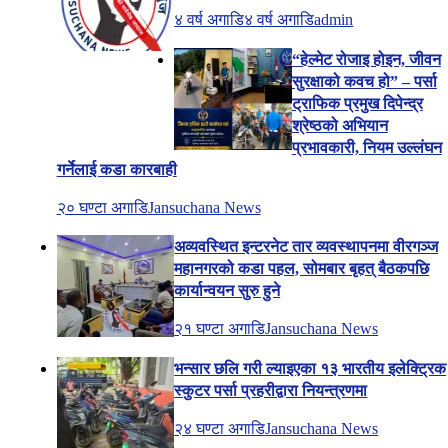
४ वर्ष अगाडि
४ वर्ष अगाडि
admin
“हेल्मेट रोजाइ होइन, जीवन
सुरक्षाको कवच हो” – पर्सा
ट्राफिक प्रमुख दिपेन्द्र
श्रेष्ठको अभियान
प्रभावकारी, नियम उल्लंघन
गर्नेलाई कडा कारबाही
२० घण्टा अगाडि
Jansuchana News
अव्यवस्थित इन्टरनेट तार व्यवस्थापनमा वीरगञ्ज
महानगरको कडा पहल, सोमबार बृहत् बैठकपछि
कार्यान्वयन सुरु हुने
२१ घण्टा अगाडि
Jansuchana News
भन्सार छलि गरी ल्याइएका १३ भारतीय इलेक्ट्रिक
स्कुटर पर्सा प्रहरीद्वारा नियन्त्रणमा
२४ घण्टा अगाडि
Jansuchana News