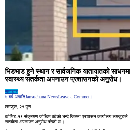
भिडभाड हुने स्थान र सार्वजनिक यातायातको साधनम
स्वास्थ्य सतर्कता अपनाउन प्रशासनको अनुरोध।
समाचार
on
४ वर्ष अगाडि
Jansuchana News
Leave a Comment
भिडभाड
लमजुङ, २१ पुस
हुने
स्थान
कोभिड-१९ संक्रमण जोखिम बढेको भन्दै जिल्ला प्रशासन कार्यालय लमजुङले
र
सतर्कता अपनाउन अनुरोध गरेको छ ।
सार्वजनिक
यातायातको