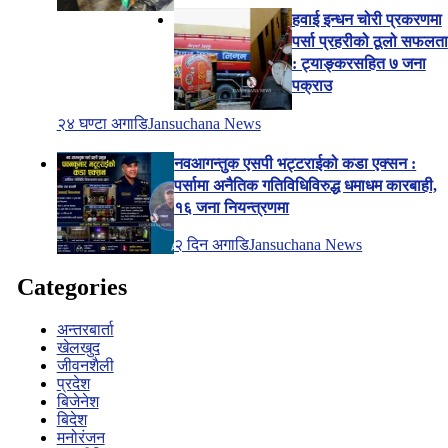
हवाई इन्धन चोरी प्रकरणमा
पर्सा प्रहरीको ठूलो सफलता
: ट्याङ्करसहित ७ जना
पक्राउ
२४ घण्टा अगाडि
Jansuchana News
नवआगन्तुक एसपी भट्टराईको कडा एक्सन :
पर्सामा अनैतिक गतिविधिविरुद्ध धमाधम कारबाही,
१६ जना नियन्त्रणमा
२ दिन अगाडि
Jansuchana News
Categories
अन्तरबार्ता
खेलखुद
जीवनशैली
प्रदेश
बिजेनेश
बिदेश
मनोरंजन