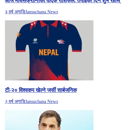
आज माघेसंक्रान्तिको वैदिक राशिफल, तपॉईको दिन शुभ रहोस्
३ वर्ष अगाडि
Jansuchana News
टी-२० विश्वकप खेल्ने जर्सी सार्बजनिक
२ वर्ष अगाडि
Jansuchana News