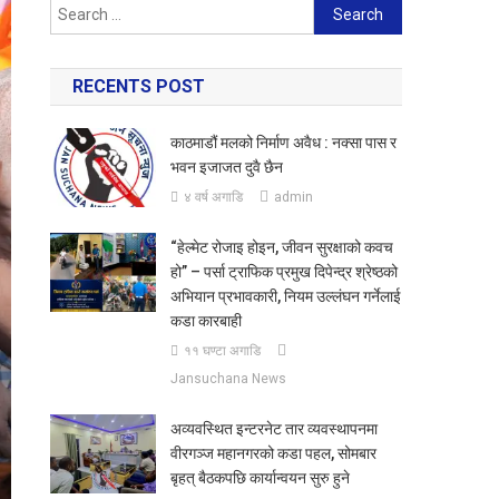
Search
for:
RECENTS POST
काठमाडौं मलको निर्माण अवैध : नक्सा पास र
भवन इजाजत दुवै छैन
४ वर्ष अगाडि
admin
“हेल्मेट रोजाइ होइन, जीवन सुरक्षाको कवच
हो” – पर्सा ट्राफिक प्रमुख दिपेन्द्र श्रेष्ठको
अभियान प्रभावकारी, नियम उल्लंघन गर्नेलाई
कडा कारबाही
११ घण्टा अगाडि
Jansuchana News
अव्यवस्थित इन्टरनेट तार व्यवस्थापनमा
वीरगञ्ज महानगरको कडा पहल, सोमबार
बृहत् बैठकपछि कार्यान्वयन सुरु हुने