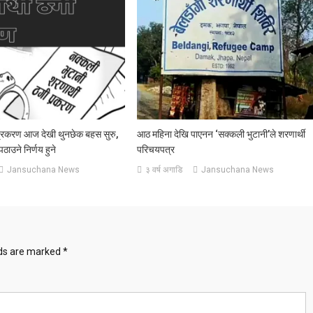
 प्रकरण आज देखी थुनछेक बहस सुरु,
आठ महिना देखि पाएनन ‘सक्कली भुटानी’ले शरणार्थी
नपठाउने निर्णय हुने
परिचयपत्र
Jansuchana News
३ वर्ष अगाडि
Jansuchana News
lds are marked
*