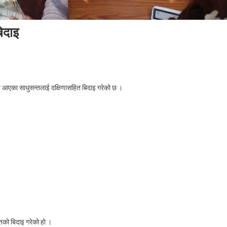
िदाइ
n
ुपतिनाथमा
ुन आएका साधुसन्तलाई दक्षिणासहित बिदाइ गरेको छ ।
षिणासहित
धुसन्तको
ाइ
तको बिदाइ गरेको हो ।