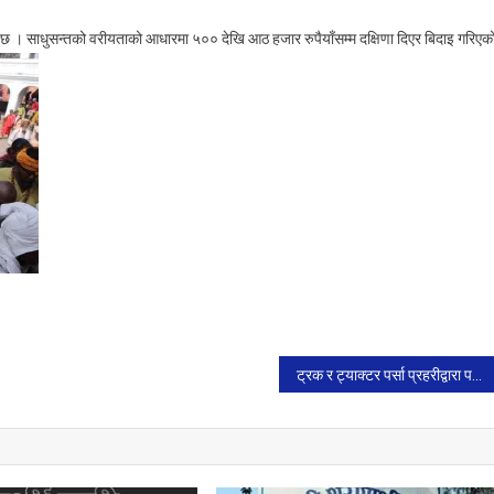
को छ । साधुसन्तको वरीयताको आधारमा ५०० देखि आठ हजार रुपैयाँसम्म दक्षिणा दिएर बिदाइ गरिएक
ट्रक र ट्याक्टर पर्सा प्रहरीद्वारा पक्राउ ।