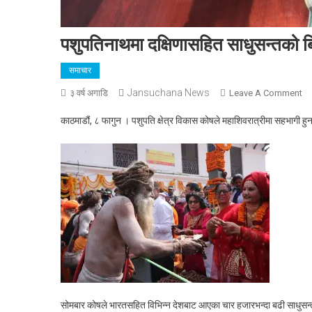
पशुपतिनाथमा दक्षिणासहित साधुसन्तको ब
समाचार
Jansuchana News
O
३ वर्ष अगाडि
Leave A Comment
पश
काठमाडौं, ८ फागुन । पशुपति क्षेत्र विकास कोषले महाशिवरात्रीमा सहभागी ह
दक्
सा
बिद
सोमबार कोषले भारतसहित विभिन्न देशबाट आएका चार हजारभन्दा बढी साधुसन्