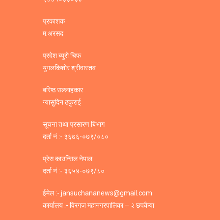
प्रकाशक
म.अरसद
प्रदेश ब्युरो चिफ
युगलकिशोर श्रीवास्तव
बरिष्ठ सल्लाहकार
ग्यासुदिन ठकुराई
सूचना तथा प्रसारण बिभाग
दर्ता नं :- ३६७६-०७९/०८०
प्रेस काउन्सिल नेपाल
दर्ता नं :- ३६५४-०७९/८०
ईमेल :- jansuchananews@gmail.com
कार्यालय :- विरगज महानगरपालिका – २ छपकैया