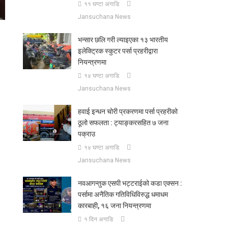
११ घण्टा अगाडि
Jansuchana News
भन्सार छलि गरी ल्याइएका १३ भारतीय
इलेक्ट्रिक स्कुटर पर्सा प्रहरीद्वारा
नियन्त्रणमा
१४ घण्टा अगाडि
Jansuchana News
हवाई इन्धन चोरी प्रकरणमा पर्सा प्रहरीको
ठूलो सफलता : ट्याङ्करसहित ७ जना
पक्राउ
१४ घण्टा अगाडि
Jansuchana News
नवआगन्तुक एसपी भट्टराईको कडा एक्सन :
पर्सामा अनैतिक गतिविधिविरुद्ध धमाधम
कारबाही, १६ जना नियन्त्रणमा
१ दिन अगाडि