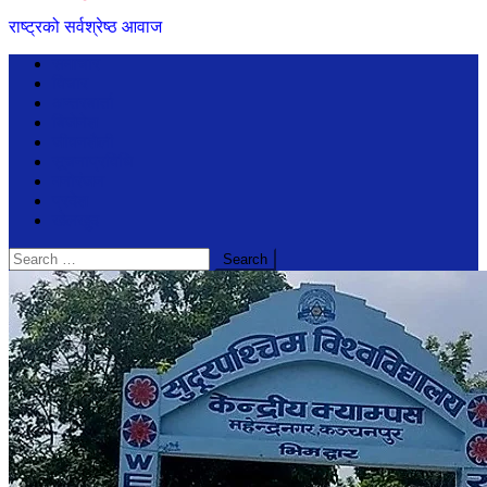
राष्ट्रको सर्वश्रेष्ठ आवाज
समाचार
विचार
अन्तरबार्ता
बिजेनेश
जीवनशैली
सूचनाप्रविधि
मनोरंजन
प्रदेश
खेलखुद
Search
for: