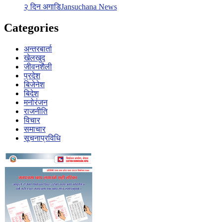
२ दिन अगाडि
Jansuchana News
Categories
अन्तरबार्ता
खेलखुद
जीवनशैली
प्रदेश
बिजेनेश
बिदेश
मनोरंजन
राजनीति
विचार
समाचार
सूचनाप्रविधि