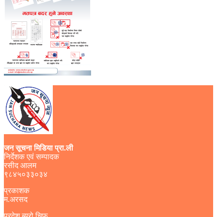
जन सूचना मिडिया प्रा.ली
निर्देशक एवं सम्पादक
रसीद आलम
९८४५०३३०३४
प्रकाशक
म.अरसद
प्रदेश ब्युरो चिफ