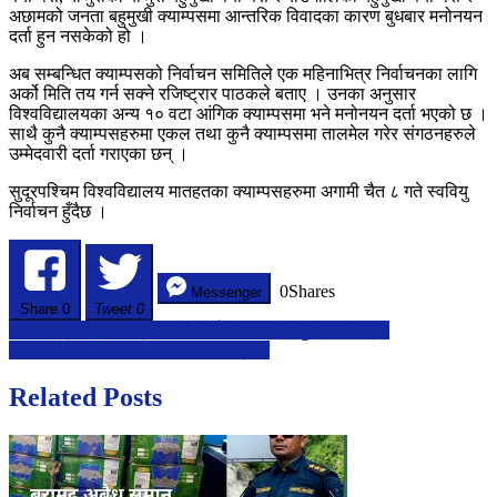
अछामको जनता बहुमुखी क्याम्पसमा आन्तरिक विवादका कारण बुधबार मनोनयन
दर्ता हुन नसकेको हो ।
अब सम्बन्धित क्याम्पसको निर्वाचन समितिले एक महिनाभित्र निर्वाचनका लागि
अर्को मिति तय गर्न सक्ने रजिष्ट्रार पाठकले बताए । उनका अनुसार
विश्वविद्यालयका अन्य १० वटा आंगिक क्याम्पसमा भने मनोनयन दर्ता भएको छ ।
साथै कुनै क्याम्पसहरुमा एकल तथा कुनै क्याम्पसमा तालमेल गरेर संगठनहरुले
उम्मेदवारी दर्ता गराएका छन् ।
सुदूरपश्चिम विश्वविद्यालय मातहतका क्याम्पसहरुमा अगामी चैत ८ गते स्ववियु
निर्वाचन हुँदैछ ।
0
Shares
Messenger
Share
0
Tweet 0
Post
सामान्य प्रशासन मन्त्रालयको कर्मचारी विवरण बुझाउन आग्रह
नक्कली लाइसेन्स बनाउने एक जना पक्राउ
navigation
Related Posts