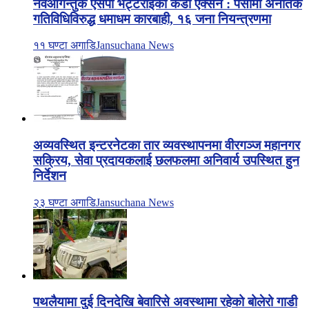
नवआगन्तुक एसपी भट्टराईको कडा एक्सन : पर्सामा अनैतिक
गतिविधिविरुद्ध धमाधम कारबाही, १६ जना नियन्त्रणमा
११ घण्टा अगाडि
Jansuchana News
अव्यवस्थित इन्टरनेटका तार व्यवस्थापनमा वीरगञ्ज महानगर
सक्रिय, सेवा प्रदायकलाई छलफलमा अनिवार्य उपस्थित हुन
निर्देशन
२३ घण्टा अगाडि
Jansuchana News
पथलैयामा दुई दिनदेखि बेवारिसे अवस्थामा रहेको बोलेरो गाडी