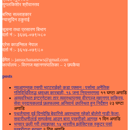
युगलकिशोर श्रीवास्तव
बरिष्ठ सल्लाहकार
ग्यासुदिन ठकुराई
सूचना तथा प्रसारण बिभाग
दर्ता नं :- ३६७६-०७९/०८०
प्रेस काउन्सिल नेपाल
दर्ता नं :- ३६५४-०७९/८०
ईमेल :- jansuchananews@gmail.com
कार्यालय :- विरगज महानगरपालिका – २ छपकैया
posts
नवआगन्तुक एसपी भट्टराईको कडा एक्सन : पर्सामा अनैतिक
गतिविधिविरुद्ध धमाधम कारबाही, १६ जना नियन्त्रणमा
११ घण्टा अगाडि
अव्यवस्थित इन्टरनेटका तार व्यवस्थापनमा वीरगञ्ज महानगर सक्रिय,
सेवा प्रदायकलाई छलफलमा अनिवार्य उपस्थित हुन निर्देशन
२३ घण्टा
अगाडि
पथलैयामा दुई दिनदेखि बेवारिसे अवस्थामा रहेको बोलेरो गाडी फेला,
सवारीधनीलाई सम्पर्कमा आउन बारा प्रहरीको आग्रह
१ दिन अगाडि
भन्सार छली गरी ल्याइएका १४ भारतीय इलेक्ट्रिक स्कुटर पर्सा
प्रहरीद्वारा बरामद
२ दिन अगाडि