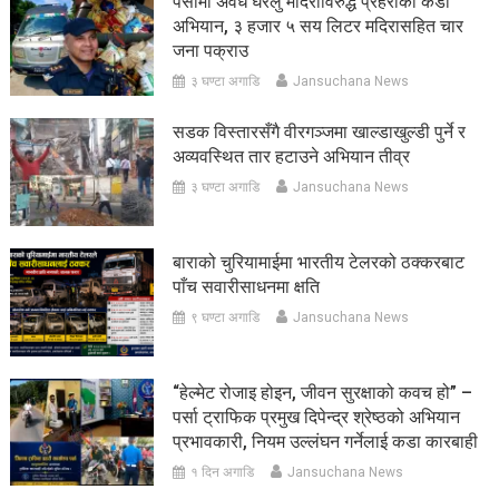
पर्सामा अवैध घरेलु मदिराविरुद्ध प्रहरीको कडा
अभियान, ३ हजार ५ सय लिटर मदिरासहित चार
जना पक्राउ
३ घण्टा अगाडि
Jansuchana News
सडक विस्तारसँगै वीरगञ्जमा खाल्डाखुल्डी पुर्ने र
अव्यवस्थित तार हटाउने अभियान तीव्र
३ घण्टा अगाडि
Jansuchana News
बाराको चुरियामाईमा भारतीय टेलरको ठक्करबाट
पाँच सवारीसाधनमा क्षति
९ घण्टा अगाडि
Jansuchana News
“हेल्मेट रोजाइ होइन, जीवन सुरक्षाको कवच हो” –
पर्सा ट्राफिक प्रमुख दिपेन्द्र श्रेष्ठको अभियान
प्रभावकारी, नियम उल्लंघन गर्नेलाई कडा कारबाही
१ दिन अगाडि
Jansuchana News