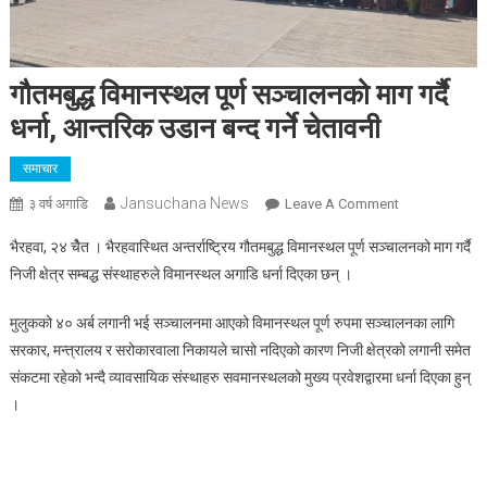
गौतमबुद्ध विमानस्थल पूर्ण सञ्चालनको माग गर्दै
धर्ना, आन्तरिक उडान बन्द गर्ने चेतावनी
समाचार
Jansuchana News
On
३ वर्ष अगाडि
Leave A Comment
गौतमबुद्ध
भैरहवा, २४ चेैत । भैरहवास्थित अन्तर्राष्ट्रिय गौतमबुद्ध विमानस्थल पूर्ण सञ्चालनको माग गर्दै
विमानस्थल
निजी क्षेत्र सम्बद्ध संस्थाहरुले विमानस्थल अगाडि धर्ना दिएका छन् ।
पूर्ण
सञ्चालनको
मुलुकको ४० अर्ब लगानी भई सञ्चालनमा आएको विमानस्थल पूर्ण रुपमा सञ्चालनका लागि
माग
सरकार, मन्त्रालय र सरोकारवाला निकायले चासो नदिएको कारण निजी क्षेत्रको लगानी समेत
गर्दै
संकटमा रहेको भन्दै व्यावसायिक संस्थाहरु सवमानस्थलको मुख्य प्रवेशद्वारमा धर्ना दिएका हुन्
धर्ना,
आन्तरिक
।
उडान
बन्द
गर्ने