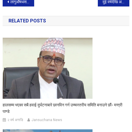
Post
लागुऔषधसहित ५ जना पक्राउ
दुई वर्षदेखि अवरूद्ध प्रधानमन्त्री कार्यालयको फेसबुक पेज पुनः सञ्चालनमा
navigation
RELATED POSTS
हालसम्म भएका सबै हवाई दुर्घटनाबारे छानविन गर्न उच्चस्तरीय समिति बनाउने छौं- मन्त्री
पाण्डे
२ वर्ष अगाडि
Jansuchana News