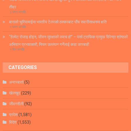
तीव्र
३ घण्टा अगाडि
बाराको चुरियामाईमा भारतीय टेलरको ठक्करबाट पाँच सवारीसाधनमा क्षति
९ घण्टा अगाडि
“हेल्मेट रोजाइ होइन, जीवन सुरक्षाको कवच हो” – पर्सा ट्राफिक प्रमुख दिपेन्द्र श्रेष्ठको
अभियान प्रभावकारी, नियम उल्लंघन गर्नेलाई कडा कारबाही
१ दिन अगाडि
CATEGORIES
अन्तरबार्ता
(5)
खेलखुद
(229)
जीवनशैली
(92)
प्रदेश
(1,581)
बिदेश
(1,553)