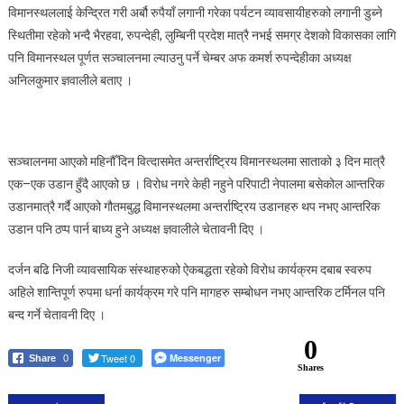
विमानस्थललाई केन्द्रित गरी अर्बौ रुपैयाँ लगानी गरेका पर्यटन व्यावसायीहरुको लगानी डुब्ने
चेतावनी
स्थितीमा रहेको भन्दै भैरहवा, रुपन्देही, लुम्बिनी प्रदेश मात्रै नभई समग्र देशको विकासका लागि
पनि विमानस्थल पूर्णत सञ्चालनमा ल्याउनु पर्ने चेम्बर अफ कमर्श रुपन्देहीका अध्यक्ष
अनिलकुमार ज्ञवालीले बताए ।
सञ्चालनमा आएको महिनौँ दिन वित्दासमेत अन्तर्राष्ट्रिय विमानस्थलमा साताको ३ दिन मात्रै
एक–एक उडान हुँदै आएको छ । विरोध नगरे केही नहुने परिपाटी नेपालमा बसेकोल आन्तरिक
उडानमात्रै गर्दै आएको गौतमबुद्ध विमानस्थलमा अन्तर्राष्ट्रिय उडानहरु थप नभए आन्तरिक
उडान पनि ठप्प पार्न बाध्य हुने अध्यक्ष ज्ञवालीले चेतावनी दिए ।
दर्जन बढि निजी व्यावसायिक संस्थाहरुको ऐकबद्धता रहेको विरोध कार्यक्रम दबाब स्वरुप
अहिले शान्तिपूर्ण रुपमा धर्ना कार्यक्रम गरे पनि मागहरु सम्बोधन नभए आन्तरिक टर्मिनल पनि
बन्द गर्ने चेतावनी दिए ।
0
Tweet 0
Messenger
Share
0
Shares