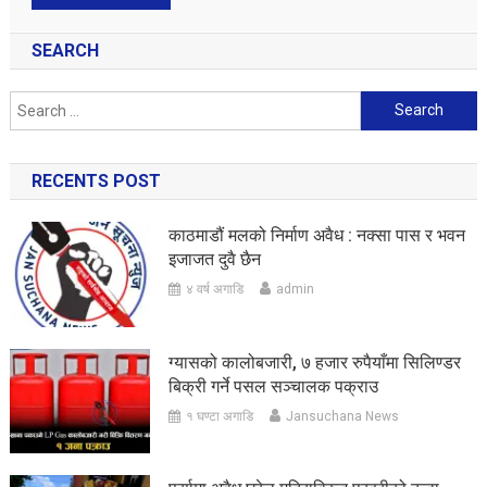
SEARCH
Search
for:
RECENTS POST
काठमाडौं मलको निर्माण अवैध : नक्सा पास र भवन
इजाजत दुवै छैन
४ वर्ष अगाडि
admin
ग्यासको कालोबजारी, ७ हजार रुपैयाँमा सिलिण्डर
बिक्री गर्ने पसल सञ्चालक पक्राउ
१ घण्टा अगाडि
Jansuchana News