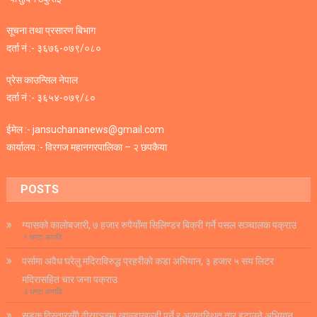
सूचना तथा प्रसारण बिभाग
दर्ता नं :- ३६७६-०७९/०८०
प्रेस काउन्सिल नेपाल
दर्ता नं :- ३६५४-०७९/८०
ईमेल :- jansuchananews@gmail.com
कार्यालय :- विरगज महानगरपालिका – २ छपकैया
POSTS
ग्यासको कालोबजारी, ७ हजार रुपैयाँमा सिलिण्डर बिक्री गर्ने पसल सञ्चालक पक्राउ
१ घण्टा अगाडि
पर्सामा अवैध घरेलु मदिराविरुद्ध प्रहरीको कडा अभियान, ३ हजार ५ सय लिटर
मदिरासहित चार जना पक्राउ
३ घण्टा अगाडि
सडक विस्तारसँगै वीरगञ्जमा खाल्डाखुल्डी पुर्ने र अव्यवस्थित तार हटाउने अभियान