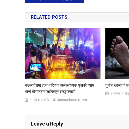
navigation
RELATED POSTS
बङलादेशमा हत्या गरिएका अल्पसंख्यक युवाको न्याय
दुधौरा खोलाको का
माग्दै वीरगन्जमा शान्तिपूर्ण श्रद्धाञ्जली
२ महिना अगाडि
७ महिना अगाडि
Jansuchana News
Leave a Reply