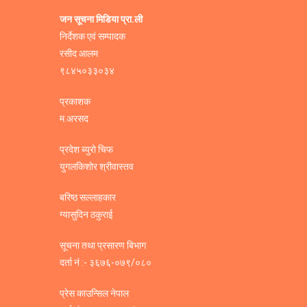
जन सूचना मिडिया प्रा.ली
निर्देशक एवं सम्पादक
रसीद आलम
९८४५०३३०३४
प्रकाशक
म.अरसद
प्रदेश ब्युरो चिफ
युगलकिशोर श्रीवास्तव
बरिष्ठ सल्लाहकार
ग्यासुदिन ठकुराई
सूचना तथा प्रसारण बिभाग
दर्ता नं :- ३६७६-०७९/०८०
प्रेस काउन्सिल नेपाल