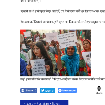
दबाब दिएका छन् ।
‘प्रहरी साथी हामी फूल लिएर आउँछौँ, तर तिमी दमन गर्ने भूल लिएर नआऊ, प्रहरी 
मिटरब्याजपीडितको आन्दोलनप्रति वृहत नागरिक आन्दोलनले ऐक्यबद्धता जन
ग
केही हप्ताअघिदेखि काठमाडौं केन्द्रित आन्दोलन गरेका मिटरब्याजपीडितको मा
0
Tweet 0
Messenger
Share
0
Shares
Post
वडा प्रहरी कार्यालय श्रीपुरद्वारा १९ लाख भन्दा बढीका हुण्डीका रकमसहित ३ जना मानिसहरू पक्राउ ।