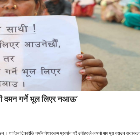
मी दमन गर्ने भूल लिएर नआऊ’
On
‘प्रहरी
 । शान्तिबाटिकादेखि नयाँबानेश्वरसम्म प्रदर्शन गर्दै उनीहरुले आफ्नो माग पूरा गराउन सरकारल
साथी