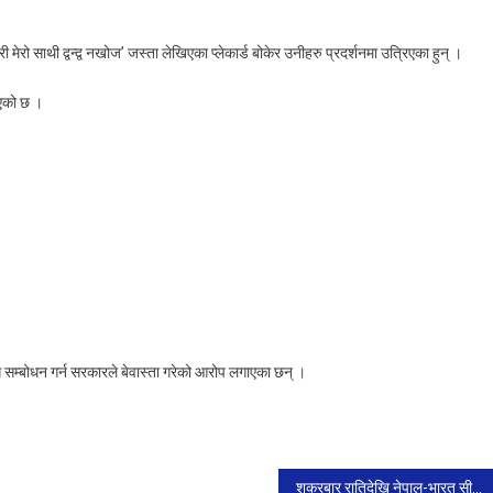
हामी
फूल
मेरो साथी द्वन्द्व नखोज’ जस्ता लेखिएका प्लेकार्ड बोकेर उनीहरु प्रदर्शनमा उत्रिएका हुन् ।
लिएर
आउँछौँ,
ाएको छ ।
तिमी
दमन
र्ने
भूल
लिएर
नआऊ’
ग सम्बोधन गर्न सरकारले बेवास्ता गरेको आरोप लगाएका छन् ।
शुक्रबार रातिदेखि नेपाल-भारत सीमानाका बन्द हुने