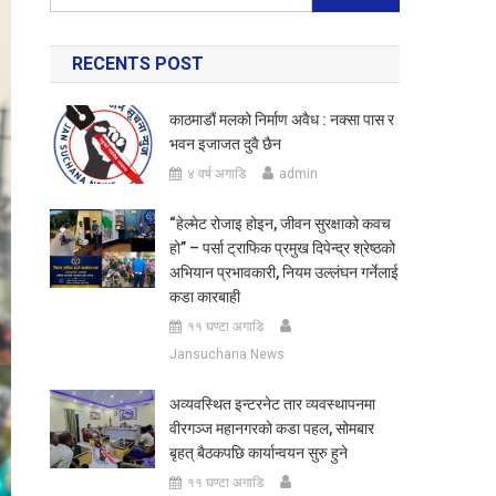
for:
RECENTS POST
काठमाडौं मलको निर्माण अवैध : नक्सा पास र
भवन इजाजत दुवै छैन
४ वर्ष अगाडि
admin
“हेल्मेट रोजाइ होइन, जीवन सुरक्षाको कवच
हो” – पर्सा ट्राफिक प्रमुख दिपेन्द्र श्रेष्ठको
अभियान प्रभावकारी, नियम उल्लंघन गर्नेलाई
कडा कारबाही
११ घण्टा अगाडि
Jansuchana News
अव्यवस्थित इन्टरनेट तार व्यवस्थापनमा
वीरगञ्ज महानगरको कडा पहल, सोमबार
बृहत् बैठकपछि कार्यान्वयन सुरु हुने
११ घण्टा अगाडि