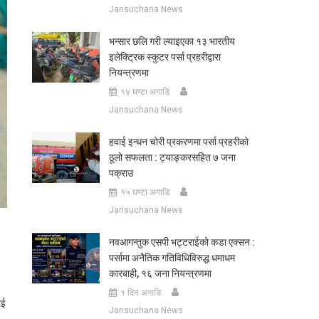
Jansuchana News
भन्सार छलि गरी ल्याइएका १३ भारतीय
इलेक्ट्रिक स्कुटर पर्सा प्रहरीद्वारा
नियन्त्रणमा
१४ घण्टा अगाडि
Jansuchana News
हवाई इन्धन चोरी प्रकरणमा पर्सा प्रहरीको
ठूलो सफलता : ट्याङ्करसहित ७ जना
पक्राउ
१५ घण्टा अगाडि
Jansuchana News
नवआगन्तुक एसपी भट्टराईको कडा एक्सन :
पर्सामा अनैतिक गतिविधिविरुद्ध धमाधम
कारबाही, १६ जना नियन्त्रणमा
१ दिन अगाडि
ाई
Jansuchana News