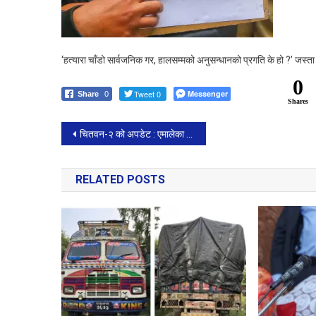
‘हत्यारा चाँडो सार्वजनिक गर, हालसम्मको अनुसन्धानको प्रगति के हो ?’ जस्ता
0
Tweet 0
Messenger
Share
0
Shares
Post
चितवन-२ को अपडेट : एमालेका रामप्रसाद न्यौपानेको अग्रता, रवि लामि‍छानेले पछ्याउँदै
navigation
RELATED POSTS