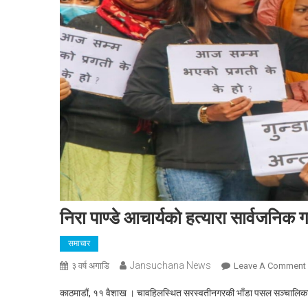
निरा पाण्डे आचार्यको हत्यारा सार्वजनिक गर्
समाचार
Jansuchana News
३ वर्ष अगाडि
Leave A Comment
काठमाडौं, ११ वैशाख । चावहिलस्थित सरस्वतीनगरकी भाँडा पसल सञ्चालिका नीरा
प