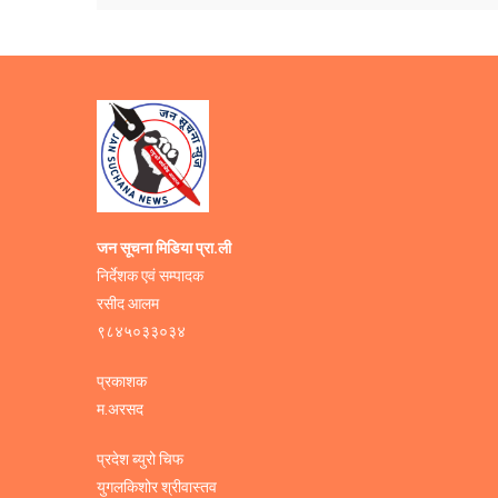
जन सूचना मिडिया प्रा.ली
निर्देशक एवं सम्पादक
रसीद आलम
९८४५०३३०३४
प्रकाशक
म.अरसद
प्रदेश ब्युरो चिफ
युगलकिशोर श्रीवास्तव