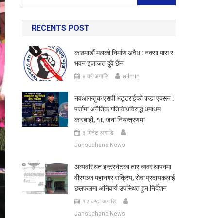
for:
RECENTS POST
काठमाडौं मलको निर्माण अवैध : नक्सा पास र
भवन इजाजत दुवै छैन
४ वर्ष अगाडि
admin
नवआगन्तुक एसपी भट्टराईको कडा एक्सन :
पर्सामा अनैतिक गतिविधिविरुद्ध धमाधम
कारबाही, १६ जना नियन्त्रणमा
३ मिनेट अगाडि
Jansuchana News
अव्यवस्थित इन्टरनेटका तार व्यवस्थापनमा
वीरगञ्ज महानगर सक्रिय, सेवा प्रदायकलाई
छलफलमा अनिवार्य उपस्थित हुन निर्देशन
१२ घण्टा अगाडि
Jansuchana News