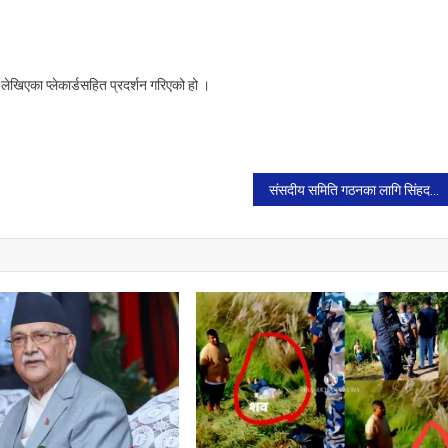
 लेखिएका प्लेकार्डसहित प्रदर्शन गरिएको हो ।
संसदीय समिति गठनका लागि सिंहदरवारमा प्रधानमन्त्री, देउवा र ओलीबिच छलफल जारी