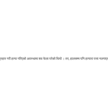
आचार्यको
हत्यारा
सार्वजनिक
र्न
माग
र्दै
प्रदर्शन
रहार गरी हत्या गरिएको अवस्थामा शव फेला परेको थियो । तर, हालसम्म पनि हत्यारा पत्ता नलगाए