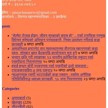
दर्ता नं :- ३६५४-०७९/८०
ईमेल :- jansuchananews@gmail.com
कार्यालय :- विरगज महानगरपालिका – २ छपकैया
posts
“हेल्मेट रोजाइ होइन, जीवन सुरक्षाको कवच हो” – पर्सा ट्राफिक प्रमुख
दिपेन्द्र श्रेष्ठको अभियान प्रभावकारी, नियम उल्लंघन गर्नेलाई कडा
कारबाही
७ घण्टा अगाडि
अव्यवस्थित इन्टरनेट तार व्यवस्थापनमा वीरगञ्ज महानगरको कडा
पहल, सोमबार बृहत् बैठकपछि कार्यान्वयन सुरु हुने
७ घण्टा अगाडि
भन्सार छलि गरी ल्याइएका १३ भारतीय इलेक्ट्रिक स्कुटर पर्सा
प्रहरीद्वारा नियन्त्रणमा
१० घण्टा अगाडि
हवाई इन्धन चोरी प्रकरणमा पर्सा प्रहरीको ठूलो सफलता :
ट्याङ्करसहित ७ जना पक्राउ
१० घण्टा अगाडि
नवआगन्तुक एसपी भट्टराईको कडा एक्सन : पर्सामा अनैतिक
गतिविधिविरुद्ध धमाधम कारबाही, १६ जना नियन्त्रणमा
२३ घण्टा अगाडि
Categories
अन्तरबार्ता
(5)
खेलखुद
(229)
जीवनशैली
(92)