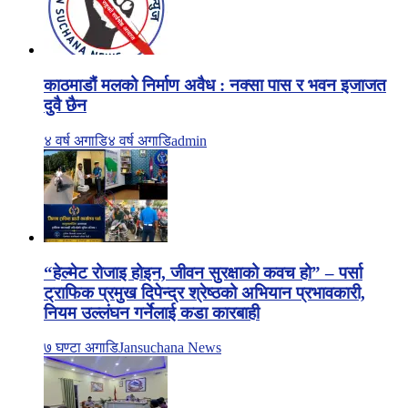
काठमाडौं मलको निर्माण अवैध : नक्सा पास र भवन इजाजत
दुवै छैन
४ वर्ष अगाडि
४ वर्ष अगाडि
admin
“हेल्मेट रोजाइ होइन, जीवन सुरक्षाको कवच हो” – पर्सा
ट्राफिक प्रमुख दिपेन्द्र श्रेष्ठको अभियान प्रभावकारी,
नियम उल्लंघन गर्नेलाई कडा कारबाही
७ घण्टा अगाडि
Jansuchana News