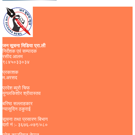
जन सूचना मिडिया प्रा.ली
निर्देशक एवं सम्पादक
रसीद आलम
९८४५०३३०३४
प्रकाशक
म.अरसद
प्रदेश ब्युरो चिफ
युगलकिशोर श्रीवास्तव
बरिष्ठ सल्लाहकार
ग्यासुदिन ठकुराई
सूचना तथा प्रसारण बिभाग
दर्ता नं :- ३६७६-०७९/०८०
प्रेस काउन्सिल नेपाल