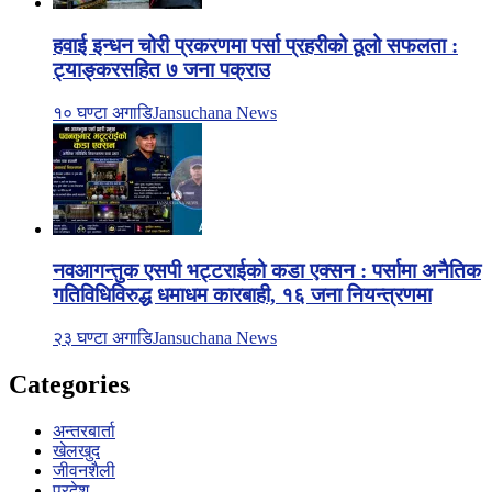
हवाई इन्धन चोरी प्रकरणमा पर्सा प्रहरीको ठूलो सफलता :
ट्याङ्करसहित ७ जना पक्राउ
१० घण्टा अगाडि
Jansuchana News
नवआगन्तुक एसपी भट्टराईको कडा एक्सन : पर्सामा अनैतिक
गतिविधिविरुद्ध धमाधम कारबाही, १६ जना नियन्त्रणमा
२३ घण्टा अगाडि
Jansuchana News
Categories
अन्तरबार्ता
खेलखुद
जीवनशैली
प्रदेश