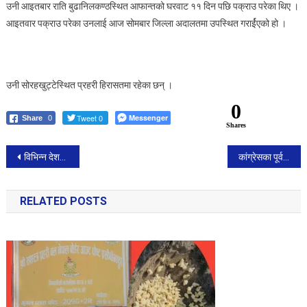
उनी आइतबार राति बुढानिलकण्ठस्थित आफान्तको घरवाट ११ दिन पछि पक्राउ परेका थिए ।
आइतवार पक्राउ परेका उनलाई आज सोमबार जिल्ला अदालतमा उपस्थित गरार्ईएको हो ।
उनी सोरहखुट्टेस्थित प्रहरी हिरासतमा रहेका छन् ।
0
Tweet 0
Messenger
Share
0
Shares
Post
विभिन्न देशका राजदूतसँग छलफल गर्दै प्रधानमन्त्री
कांग्रेसका पूर्वसांसद शेर्पाले पनि प्रहरीसमक्ष गरे आत्मसमर्पण
navigation
RELATED POSTS