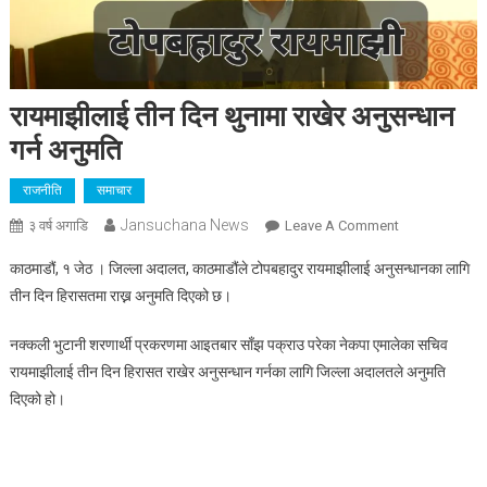
रायमाझीलाई तीन दिन थुनामा राखेर अनुसन्धान
गर्न अनुमति
राजनीति
समाचार
Jansuchana News
On
३ वर्ष अगाडि
Leave A Comment
रायमाझीलाई
काठमाडौं, १ जेठ । जिल्ला अदालत, काठमाडौंले टोपबहादुर रायमाझीलाई अनुसन्धानका लागि
तीन
तीन दिन हिरासतमा राख्न अनुमति दिएको छ।
दिन
थुनामा
नक्कली भुटानी शरणार्थी प्रकरणमा आइतबार साँझ पक्राउ परेका नेकपा एमालेका सचिव
राखेर
रायमाझीलाई तीन दिन हिरासत राखेर अनुसन्धान गर्नका लागि जिल्ला अदालतले अनुमति
अनुसन्धान
दिएको हो।
गर्न
अनुमति