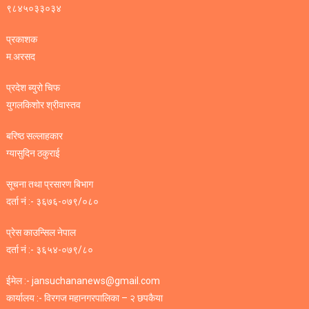
९८४५०३३०३४
प्रकाशक
म.अरसद
प्रदेश ब्युरो चिफ
युगलकिशोर श्रीवास्तव
बरिष्ठ सल्लाहकार
ग्यासुदिन ठकुराई
सूचना तथा प्रसारण बिभाग
दर्ता नं :- ३६७६-०७९/०८०
प्रेस काउन्सिल नेपाल
दर्ता नं :- ३६५४-०७९/८०
ईमेल :- jansuchananews@gmail.com
कार्यालय :- विरगज महानगरपालिका – २ छपकैया