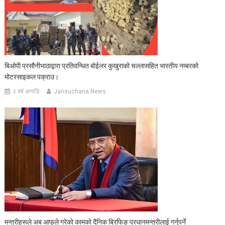
बिओपी प्रसौनीभाठाद्वारा प्रतिवन्धित बोईलर कुखुराको चल्लासहित भारतीय नम्बरको
मोटरसाइकल पक्राउ।
२ वर्ष अगाडि
Jansuchana News
मन्त्रीहरूले अब आफूले गरेको कामको दैनिक ब्रिफिङ प्रधानमन्त्रीलाई गर्नुपर्ने