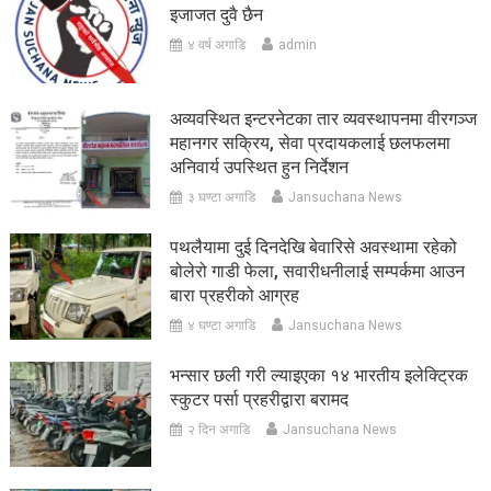
इजाजत दुवै छैन
४ वर्ष अगाडि
admin
अव्यवस्थित इन्टरनेटका तार व्यवस्थापनमा वीरगञ्ज
महानगर सक्रिय, सेवा प्रदायकलाई छलफलमा
अनिवार्य उपस्थित हुन निर्देशन
३ घण्टा अगाडि
Jansuchana News
पथलैयामा दुई दिनदेखि बेवारिसे अवस्थामा रहेको
बोलेरो गाडी फेला, सवारीधनीलाई सम्पर्कमा आउन
बारा प्रहरीको आग्रह
४ घण्टा अगाडि
Jansuchana News
भन्सार छली गरी ल्याइएका १४ भारतीय इलेक्ट्रिक
स्कुटर पर्सा प्रहरीद्वारा बरामद
२ दिन अगाडि
Jansuchana News