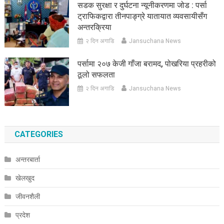
सडक सुरक्षा र दुर्घटना न्यूनीकरणमा जोड : पर्सा
ट्राफिकद्वारा तीनपाङ्ग्रे यातायात व्यवसायीसँग
अन्तरक्रिया
२ दिन अगाडि
Jansuchana News
पर्सामा २०७ केजी गाँजा बरामद, पोखरिया प्रहरीको
ठूलो सफलता
२ दिन अगाडि
Jansuchana News
CATEGORIES
अन्तरबार्ता
खेलखुद
जीवनशैली
प्रदेश