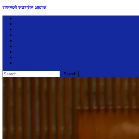
राष्ट्रको सर्वश्रेष्ठ आवाज
समाचार
विचार
अन्तरबार्ता
बिजेनेश
जीवनशैली
सूचनाप्रविधि
मनोरंजन
प्रदेश
खेलखुद
Search
for: