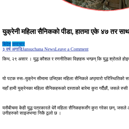
युक्रेनी महिला सैनिककाे पीडा, हातमा एके ४७ तर साथम
बिदेश
समाचार
on
३ वर्ष अगाडि
Jansuchana News
Leave a Comment
युक्रेनी
किभ, २९ असार । युद्ध कौशल र रणनीतिका विज्ञहरू भन्छन् कि युद्ध श्रोतले ह
महिला
सैनिककाे
पीडा,
हातमा
यो पटक रुस–युक्रेन सीमामा उभिएका महिला सैनिकले अप्ठ्यारो परिस्थितिको साम
एके
४७
यहाँ हामी युक्रेनका महिला सैनिकहरूको दस्ताको बारेमा कुरा गर्दैछौं, जसले 
तर
साथमा
छैन
स्यानिटरी
यसैबीचमा केही युद्ध पत्रकारले धेरै महिला सैनिकहरूसँग कुरा गरेका छन्, ज
प्याड
उनीहरुको साइजभन्दा निकै ठूलो छ ।