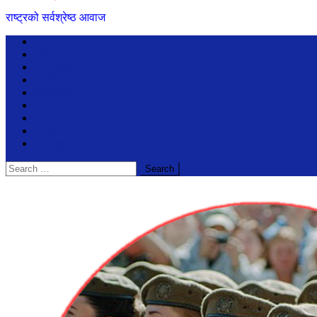
राष्ट्रको सर्वश्रेष्ठ आवाज
समाचार
विचार
अन्तरबार्ता
बिजेनेश
जीवनशैली
सूचनाप्रविधि
मनोरंजन
प्रदेश
खेलखुद
Search
for: