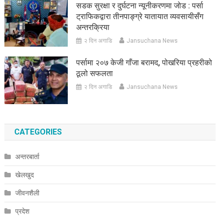
सडक सुरक्षा र दुर्घटना न्यूनीकरणमा जोड : पर्सा
ट्राफिकद्वारा तीनपाङ्ग्रे यातायात व्यवसायीसँग
अन्तरक्रिया
२ दिन अगाडि
Jansuchana News
पर्सामा २०७ केजी गाँजा बरामद, पोखरिया प्रहरीको
ठूलो सफलता
२ दिन अगाडि
Jansuchana News
CATEGORIES
अन्तरबार्ता
खेलखुद
जीवनशैली
प्रदेश