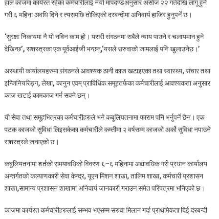
हाल काजमा कार्यरत रहेका कर्मचारीलाई नयाँ मापदण्डअनुसार असोज २२ गतेदेखि लागू हुने
गरी ६ महिना अवधि दिने र त्यसपछि तोकिएको दरबन्दीमा अनिवार्य हाजिर हुनुपर्ने छ।
‘
सुरक्षा निकायमा नै यो नविन काम हो। यसरी संगठनमा सबैले न्याय पाउने र चलायमान हुने
देखिन्छ
’
,
सशस्त्रका एक पूर्वआईजी भन्छन्
,‘
यसले सरुवाको जामलाई पनि खुलाउनेछ।
’
अस्थायी कार्यालयहरुमा संगठनले आवश्यक ठानी काज खटाइएका तथा स्वास्थ्य
,
संचार तथा
इन्जिनियरिङ्ग
,
लेखा
,
कानुन एवम् प्राविधिक समूहतर्फका कर्मचारीलाई आवश्यकता अनुसार
काज खटाई कामकाज गर्न सक्ने छन्।
यी सेवा तथा समूहभित्रका कर्मचारीहरुले भने कबुलियतनामा फाराम पनि भर्नुपर्ने छैन। एक
पटक काजको सुविधा लिइसकेका कर्मचारीले कम्तीमा २ वर्षसम्म काजको अर्को सुविधा नपाउने
सशस्त्रले जनाएको छ।
कबुलियतनामा शर्तको समयावधिको विवरण ६
–
६ महिनामा अद्यावधिक गरी प्रधान कार्यालय
अन्तर्गतको कल्याणकारी सेवा केन्द्र
,
यूएन मिशन शाखा
,
तालिम शाखा
,
कर्मचारी प्रशासन
शाखा
,
सामान्य प्रशासन शाखामा अनिवार्य जानकारी गराउन समेत परिपत्रमा भनिएको छ।
काजमा कार्यरत कर्मचारीहरुलाई सम्भव भएसम्म सरुवा मिलान गर्दा प्राथमिकता दिई दरबन्दी