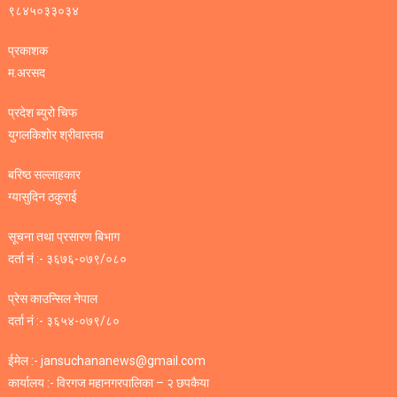
९८४५०३३०३४
प्रकाशक
म.अरसद
प्रदेश ब्युरो चिफ
युगलकिशोर श्रीवास्तव
बरिष्ठ सल्लाहकार
ग्यासुदिन ठकुराई
सूचना तथा प्रसारण बिभाग
दर्ता नं :- ३६७६-०७९/०८०
प्रेस काउन्सिल नेपाल
दर्ता नं :- ३६५४-०७९/८०
ईमेल :- jansuchananews@gmail.com
कार्यालय :- विरगज महानगरपालिका – २ छपकैया