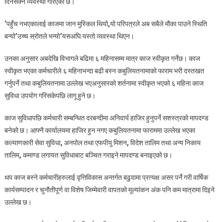
दिनसक्ने व्यवस्था गरिएको छ।
‘
पहुँच नभएकालाई काजमा जान मुस्किल थियो
,
यो परिपत्रले अब सबैले मौका पाउने स्थिति
बन्यो
’
उच्च स्रोतले भन्यो
‘
यसअघि यस्तो व्यवस्था थिएन।
उनका अनुसार अबदेखि विभागले बढिमा ६ महिनासम्म मात्र काज स्वीकृत गर्नेछ। काज
स्वीकृत भएका कर्मचारीले ६ महिनाभन्दा बढी बस्न कबुलियतनामाको फाराम भरी दस्तखत
गर्नुपर्ने तथा कबुलियतनामा उल्लेख भएअनुसारको शर्तनामा स्वीकृत भएको ६ महिना काज
सुविधा उपयोग गरिसकेपछि लागू हुने छ।
काज सुविधापछि कर्मचारी सम्बन्धित दरबन्दीमा अनिवार्य हाजिर हुनुपर्ने सशस्त्रको मापदण्ड
बनेको छ। आफ्नै कार्यालयमा हाजिर हुन नगए कबुलियतनामा फाराममा उल्लेख भएका
कल्याणकारी सेवा सुविधा
,
अनपोल तथा एफपीयु मिशन
,
विदेश तालिम तथा अन्य निकाय
तालिम
,
कमाण्ड लगायत सुविधाबाट बञ्चित गराइने मापदण्ड बनाइएको छ।
थप काज बस्ने कर्मचारीहरुलाई वृत्तिविकास अन्तर्गत बढुवामा प्रत्यक्ष असर पर्ने गरी वार्षिक
कार्यसम्पादन र चुनौतीपूर्ण वा विशेष जिम्मेवारी वापतको मूल्यांकन अंक पनि कम मात्रामा दिइने
उल्लेख छ।