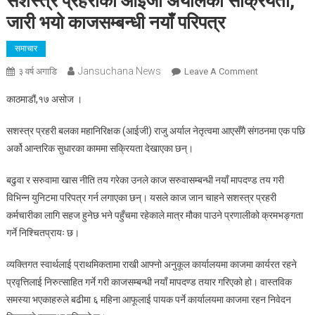
सशस्त्र प्रहरीका आईजी अर्यालको सक्रियता,
जारी भयो काजसम्बन्धी नयाँ परिपत्र
समाचार
Jansuchana News
On
३ वर्ष अगाडि
Leave A Comment
सशस्त्र
काठमाडौं,१७ असोज ।
प्रहरीका
आईजी
सशस्त्र प्रहरी बलका महानिरिक्षक (आईजी) राजु अर्याल नेतृत्वमा आएसँगै संगठनमा एक पछि
अर्यालको
अर्को आन्तरिक सुधारका काममा सक्रियता देखाएका छन्।
सक्रियता,
जारी
बढुवा र सरुवामा खास नीति तय गरेका उनले काज सरुवासम्बन्धी नयाँ मापदण्ड तय गरी
भयो
विभिन्न युनिटमा परिपत्र गर्न लगाएका छन्। यसले काज जान चाहने सशस्त्र प्रहरी
काजसम्बन्धी
कर्मचारीका लागि सहज हुनेछ भने पहुँचमा रहेकाले मात्र मौका पाउने प्रणालीको क्रमभङ्गता
नयाँ
गर्ने निश्चितप्रायः छ।
परिपत्र
व्यक्तिगत स्वार्थलाई प्राथमिकतामा राखी आफ्नो अनुकूल कार्यालयमा काजमा कार्यरत रहने
प्रवृत्तिलाई निरुत्साहित गर्ने गरी काजसम्बन्धी नयाँ मापदण्ड तयार गरिएको हो। वास्तविक
समस्या भएकाहरुले बढीमा ६ महिना आफूलाई पायक पर्ने कार्यालयमा काजमा रहन निवेदन