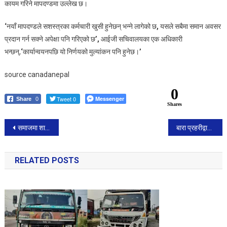
कायम गरिने मापदण्डमा उल्लेख छ।
‘
नयाँ मापदण्डले सशस्त्रका कर्मचारी खुसी हुनेछन् भन्ने लागेको छ
,
यसले सबैमा समान अवसर
प्रदान गर्न सक्ने अपेक्षा पनि गरिएको छ
’
,
आईजी सचिवालयका एक अधिकारी
भन्छन्,
‘
कार्यान्वयनपछि यो निर्णयको मुल्यांकन पनि हुनेछ।
’
source canadanepal
0
Tweet 0
Messenger
Share
0
Shares
Post
समाजमा शान्ति सुरक्षा, सामाजिक सद्‍भाव, एकता र सहिष्णुता कायम गर्न सबै सुरक्षा निकायहरूले व्यावसायिक समन्वयकासाथ कर्तव्य निर्वाह गर्नुपर्ने: उपप्रधानमन्त्री एवम् गृहमन्त्री नारायणकाजी श्रेष्ठ
बारा प्रहरीद्वारा भारी मात्रामा अबैध घरेलु मदिरा तथा भट्टी नष्ट ।
navigation
RELATED POSTS