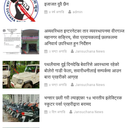
इजाजत दुवै छैन
४ वर्ष अगाडि
admin
अव्यवस्थित इन्टरनेटका तार व्यवस्थापनमा वीरगञ्ज
महानगर सक्रिय, सेवा प्रदायकलाई छलफलमा
अनिवार्य उपस्थित हुन निर्देशन
२ घण्टा अगाडि
Jansuchana News
पथलैयामा दुई दिनदेखि बेवारिसे अवस्थामा रहेको
बोलेरो गाडी फेला, सवारीधनीलाई सम्पर्कमा आउन
बारा प्रहरीको आग्रह
४ घण्टा अगाडि
Jansuchana News
भन्सार छली गरी ल्याइएका १४ भारतीय इलेक्ट्रिक
स्कुटर पर्सा प्रहरीद्वारा बरामद
२ दिन अगाडि
Jansuchana News