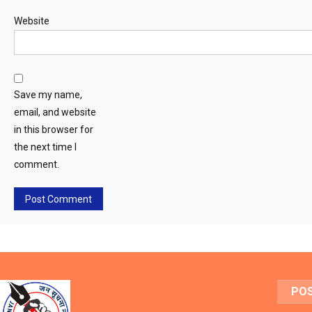
Website
Save my name,
email, and website
in this browser for
the next time I
comment.
PO