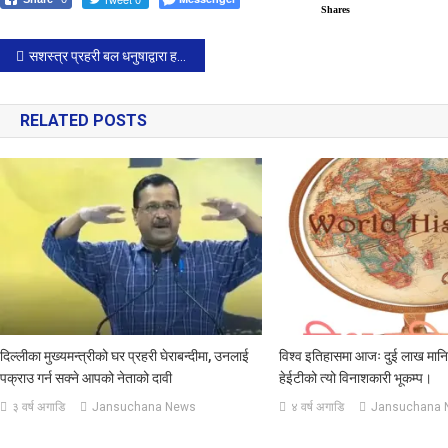
Shares
Post
सशस्त्र प्रहरी बल धनुषाद्वारा हतियार सहित एक१६ वर्षीया बालिका नियन्त्रणमा ।
navigation
RELATED POSTS
दिल्लीका मुख्यमन्त्रीको घर प्रहरी घेराबन्दीमा, उनलाई
विश्व इतिहासमा आजः दुई लाख मानि
पक्राउ गर्न सक्ने आपको नेताको दावी
हेईटीको त्यो विनाशकारी भूकम्प।
३ वर्ष अगाडि
Jansuchana News
४ वर्ष अगाडि
Jansuchana 