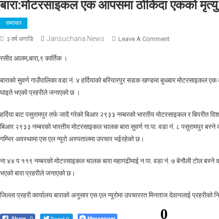
बारा:मोटरसाइकल एक आपसमा ठोकिदा एकको मृत्यु
समाचार
Jansuchana News
On
३ वर्ष अगाडि
Leave A Comment
बारा:मोटरसाइकल
रसीद आलम,बारा,९ कार्तिक ।
एक
आपसमा
बाराको सुवर्ण गाउँपालिका वडा नं. ४ हर्दियाको बरियारपुर सडक खण्डमा बुधबार मोटरसाइकल एक 
ठोकिदा
घाइते भएको प्रहरीले जनाएको छ ।
एकको
मृत्यु
हर्दिया बाट पसुरामपुर तर्फ जादै गरेको बिआर २९३३ नम्बरको भारतीय मोटरसाइकल र बिपरीत
,एक
बिआर २९३३ नम्बरको भारतीय मोटरसाइकल चालक बारा सुवर्ण गा.पा. वडा नं. ८ पसुरामपुर बस्ने
घाइते
गम्भिर अवस्थामा एस एल न्यूरो अस्पतालमा उपचार भईरहेको छ।
।
ना ४४ प ११९ नम्बरको मोटरसाइकल चालक बारा महागढीमाई न.पा. वडा नं. ७ बेनौली टोल बस्ने वर
भएको बारा प्रहरीले जनाएको छ।
जिल्ला प्रहरी कार्यालय बाराको अनुसार एस एल न्यूरोमा उपचाररत मिनताज देवानलाई प्रहरीको 
0
Tweet 0
Messenger
Share
0