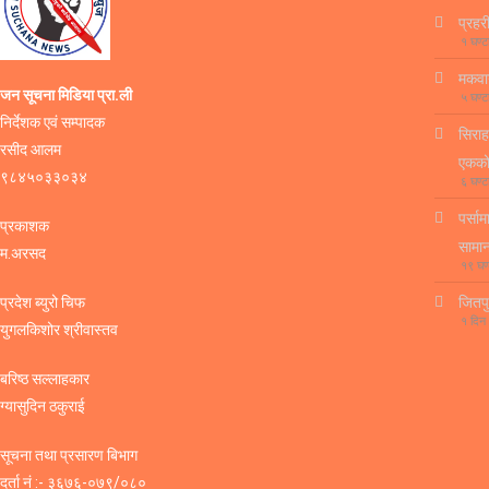
प्रहर
१ घण्ट
मकवान
जन सूचना मिडिया प्रा.ली
५ घण्ट
निर्देशक एवं सम्पादक
सिराह
रसीद आलम
एकको 
९८४५०३३०३४
६ घण्ट
पर्सा
प्रकाशक
सामा
म.अरसद
१९ घण
प्रदेश ब्युरो चिफ
जितपु
१ दिन
युगलकिशोर श्रीवास्तव
बरिष्ठ सल्लाहकार
ग्यासुदिन ठकुराई
सूचना तथा प्रसारण बिभाग
दर्ता नं :- ३६७६-०७९/०८०