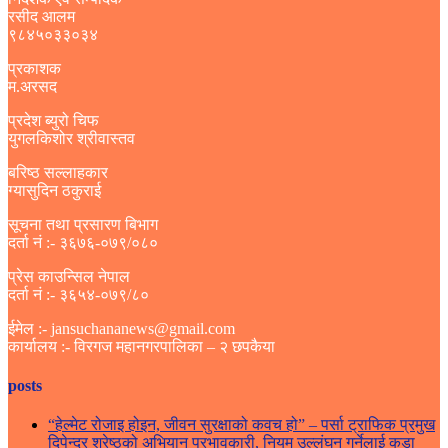
रसीद आलम
९८४५०३३०३४
प्रकाशक
म.अरसद
प्रदेश ब्युरो चिफ
युगलकिशोर श्रीवास्तव
बरिष्ठ सल्लाहकार
ग्यासुदिन ठकुराई
सूचना तथा प्रसारण बिभाग
दर्ता नं :- ३६७६-०७९/०८०
प्रेस काउन्सिल नेपाल
दर्ता नं :- ३६५४-०७९/८०
ईमेल :- jansuchananews@gmail.com
कार्यालय :- विरगज महानगरपालिका – २ छपकैया
posts
“हेल्मेट रोजाइ होइन, जीवन सुरक्षाको कवच हो” – पर्सा ट्राफिक प्रमुख
दिपेन्द्र श्रेष्ठको अभियान प्रभावकारी, नियम उल्लंघन गर्नेलाई कडा