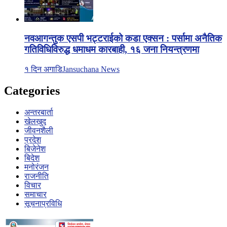
नवआगन्तुक एसपी भट्टराईको कडा एक्सन : पर्सामा अनैतिक
गतिविधिविरुद्ध धमाधम कारबाही, १६ जना नियन्त्रणमा
१ दिन अगाडि
Jansuchana News
Categories
अन्तरबार्ता
खेलखुद
जीवनशैली
प्रदेश
बिजेनेश
बिदेश
मनोरंजन
राजनीति
विचार
समाचार
सूचनाप्रविधि