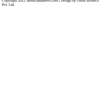
Copyright 2022 Jansuchananews.com
| Design by Gems Infotech
Pvt. Ltd.