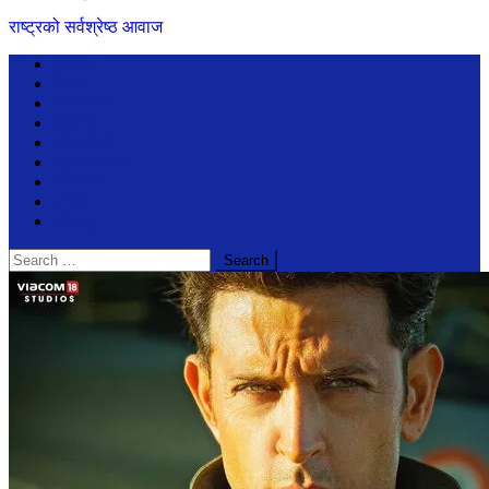
राष्ट्रको सर्वश्रेष्ठ आवाज
समाचार
विचार
अन्तरबार्ता
बिजेनेश
जीवनशैली
सूचनाप्रविधि
मनोरंजन
प्रदेश
खेलखुद
Search
for: