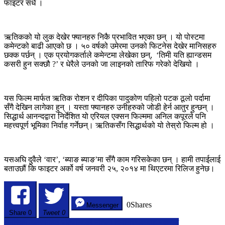
फाइटर सधैं ।
ऋतिकको यो लुक देखेर फ्यानहरु निकै प्रभावित भएका छन् । यो पोस्टमा
कमेन्टको बाढी आएको छ । ५० वर्षको उमेरमा उनको फिटनेस देखेर मानिसहरु
छक्क पर्छन् । एक प्रयोगकर्ताले कमेन्टमा लेखेका छन्, ‘तिमी यति ह्यान्डसम
कसरी हुन सक्छौ ?’ र धेरैले उनको जा लाइनको तारिफ गरेको देखियो ।
यस फिल्म मार्फत ऋतिक रोशन र दीपिका पादुकोण पहिलो पटक ठूलो पर्दामा
सँगै देखिन लागेका हुन् । यस्ता फ्यानहरु उनीहरुको जोडी हेर्न आतुर हुन्छन् ।
सिद्धार्थ आनन्दद्वारा निर्देशित यो एरियल एक्सन फिल्ममा अनिल कपूरले पनि
महत्त्वपूर्ण भूमिका निर्वाह गर्नेछन्। ऋतिकसँग सिद्धार्थको यो तेस्रो फिल्म हो ।
यसअघि दुवैले ‘वार’, ‘ब्याङ ब्याङ’मा सँगै काम गरिसकेका छन् । हामी तपाईलाई
बताउछौं कि फाइटर अर्को वर्ष जनवरी २५, २०१४ मा थिएटरमा रिलिज हुनेछ।
0
Shares
Messenger
Share
0
Tweet 0
Post
अमेरिकी डलरसहित पोल्यान्डकी महिला विमानस्थलबाट पक्राउ