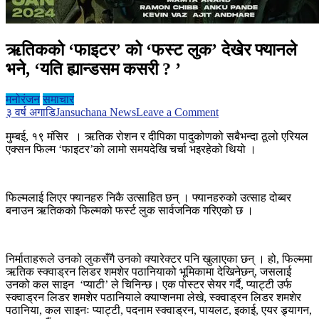
ऋतिकको ‘फाइटर’ को ‘फस्ट लुक’ देखेर फ्यानले
भने, ‘यति ह्यान्डसम कसरी ? ’
मनोरंजन
समाचार
on
३ वर्ष अगाडि
Jansuchana News
Leave a Comment
ऋतिकको
मुम्बई, १९ मंसिर । ऋतिक रोशन र दीपिका पादुकोणको सबैभन्दा ठूलो एरियल
‘फाइटर’
एक्सन फिल्म ‘फाइटर’को लामो समयदेखि चर्चा भइरहेको थियो ।
को
‘फस्ट
लुक’
देखेर
फिल्मलाई लिएर फ्यानहरु निकै उत्साहित छन् । फ्यानहरुको उत्साह दोब्बर
फ्यानले
बनाउन ऋतिकको फिल्मको फर्स्ट लुक सार्वजनिक गरिएको छ ।
भने,
‘यति
ह्यान्डसम
कसरी
निर्माताहरूले उनको लुकसँगै उनको क्यारेक्टर पनि खुलाएका छन् । हो, फिल्ममा
?
ऋतिक स्क्वाड्रन लिडर शमशेर पठानियाको भूमिकामा देखिनेछन्, जसलाई
’
उनको कल साइन ‘प्याटी’ ले चिनिन्छ। एक पोस्टर सेयर गर्दै, प्याट्टी उर्फ ​​
स्क्वाड्रन लिडर शमशेर पठानियाले क्याप्शनमा लेखे, स्क्वाड्रन लिडर शमशेर
पठानिया, कल साइनः प्याट्टी, पदनाम स्क्वाड्रन, पायलट, इकाई, एयर ड्र्यागन,