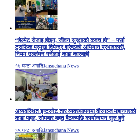
“हेल्मेट रोजाइ होइन, जीवन सुरक्षाको कवच हो” – पर्सा
ट्राफिक प्रमुख दिपेन्द्र श्रेष्ठको अभियान प्रभावकारी,
नियम उल्लंघन गर्नेलाई कडा कारबाही
१४ घण्टा अगाडि
Jansuchana News
अव्यवस्थित इन्टरनेट तार व्यवस्थापनमा वीरगञ्ज महानगरको
कडा पहल, सोमबार बृहत् बैठकपछि कार्यान्वयन सुरु हुने
१५ घण्टा अगाडि
Jansuchana News