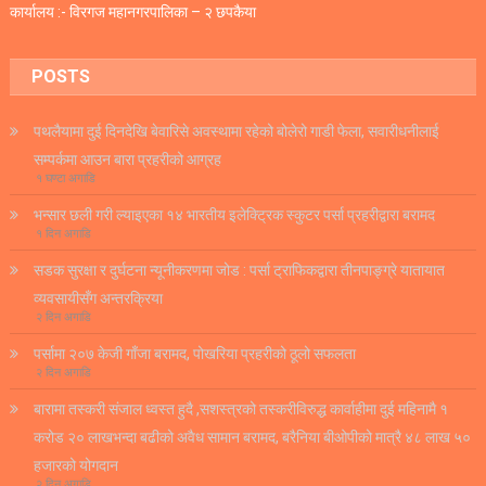
कार्यालय :- विरगज महानगरपालिका – २ छपकैया
POSTS
पथलैयामा दुई दिनदेखि बेवारिसे अवस्थामा रहेको बोलेरो गाडी फेला, सवारीधनीलाई
सम्पर्कमा आउन बारा प्रहरीको आग्रह
१ घण्टा अगाडि
भन्सार छली गरी ल्याइएका १४ भारतीय इलेक्ट्रिक स्कुटर पर्सा प्रहरीद्वारा बरामद
१ दिन अगाडि
सडक सुरक्षा र दुर्घटना न्यूनीकरणमा जोड : पर्सा ट्राफिकद्वारा तीनपाङ्ग्रे यातायात
व्यवसायीसँग अन्तरक्रिया
२ दिन अगाडि
पर्सामा २०७ केजी गाँजा बरामद, पोखरिया प्रहरीको ठूलो सफलता
२ दिन अगाडि
बारामा तस्करी संजाल ध्वस्त हुदै ,सशस्त्रको तस्करीविरुद्ध कार्वाहीमा दुई महिनामै १
करोड २० लाखभन्दा बढीको अवैध सामान बरामद, बरैनिया बीओपीको मात्रै ४८ लाख ५०
हजारको योगदान
२ दिन अगाडि