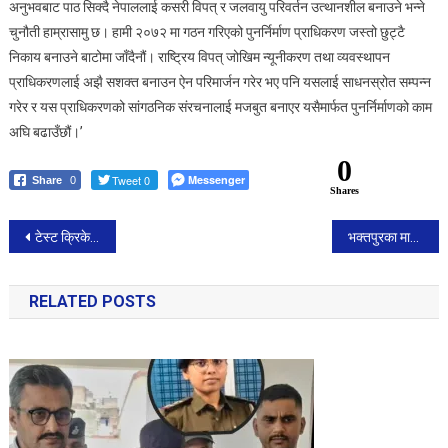
अनुभवबाट पाठ सिक्दै नेपाललाई कसरी विपत् र जलवायु परिवर्तन उत्थानशील बनाउने भन्ने
चुनौती हाम्रासामु छ। हामी २०७२ मा गठन गरिएको पुनर्निर्माण प्राधिकरण जस्तो छुट्टै
निकाय बनाउने बाटोमा जाँदैनौं। राष्ट्रिय विपत् जोखिम न्यूनीकरण तथा व्यवस्थापन
प्राधिकरणलाई अझै सशक्त बनाउन ऐन परिमार्जन गरेर भए पनि यसलाई साधनस्रोत सम्पन्न
गरेर र यस प्राधिकरणको सांगठनिक संरचनालाई मजबुत बनाएर यसैमार्फत पुनर्निर्माणको काम
अघि बढाउँछौं।’
0
Tweet 0
Messenger
Share
0
Shares
Post
टेस्ट क्रिकेट:भारतविरुद्ध दक्षिण अफ्रिका ५५ रनमा अलआउट,भारत १५३ रनमा अलआउट
भक्तपुरका मासु पसलहरुको अनुगमन : बिग्रेको मासु २२ किलो जफत गरी नष्ट
navigation
RELATED POSTS