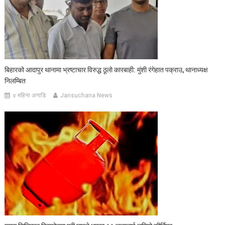
बिहारको आदापुर थानामा भ्रष्टाचार विरुद्ध ठूलो कारबाही: मुंशी रंगेहात पक्राउ, थानाध्यक्ष
निलम्बित
४ महिना अगाडि
Jansuchana News