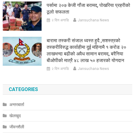
पर्सामा २०७ केजी गाँजा बरामद, पोखरिया प्रहरीको
ठूलो सफलता
२ दिन अगाडि
Jansuchana News
बारामा तस्करी संजाल ध्वस्त हुदै ,सशस्त्रको
तस्करीविरुद्ध कार्वाहीमा दुई महिनामै १ करोड २०
लाखभन्दा बढीको अवैध सामान बरामद, बरैनिया
बीओपीको मात्रै ४८ लाख ५० हजारको योगदान
२ दिन अगाडि
Jansuchana News
CATEGORIES
अन्तरबार्ता
खेलखुद
जीवनशैली