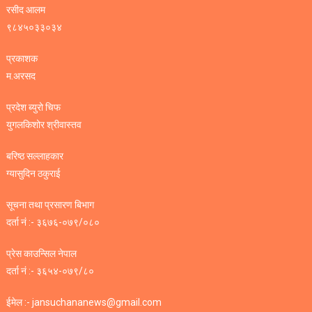
रसीद आलम
९८४५०३३०३४
प्रकाशक
म.अरसद
प्रदेश ब्युरो चिफ
युगलकिशोर श्रीवास्तव
बरिष्ठ सल्लाहकार
ग्यासुदिन ठकुराई
सूचना तथा प्रसारण बिभाग
दर्ता नं :- ३६७६-०७९/०८०
प्रेस काउन्सिल नेपाल
दर्ता नं :- ३६५४-०७९/८०
ईमेल :- jansuchananews@gmail.com