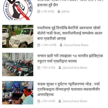
इजाजत दुवै छैन
४ वर्ष अगाडि
admin
पथलैयामा दुई दिनदेखि बेवारिसे अवस्थामा रहेको
बोलेरो गाडी फेला, सवारीधनीलाई सम्पर्कमा आउन
बारा प्रहरीको आग्रह
१ घण्टा अगाडि
Jansuchana News
भन्सार छली गरी ल्याइएका १४ भारतीय इलेक्ट्रिक
स्कुटर पर्सा प्रहरीद्वारा बरामद
१ दिन अगाडि
Jansuchana News
सडक सुरक्षा र दुर्घटना न्यूनीकरणमा जोड : पर्सा
ट्राफिकद्वारा तीनपाङ्ग्रे यातायात व्यवसायीसँग
अन्तरक्रिया
२ दिन अगाडि
Jansuchana News