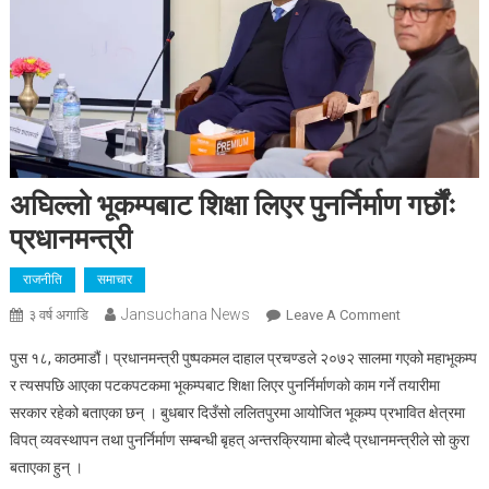
अघिल्लो भूकम्पबाट शिक्षा लिएर पुनर्निर्माण गर्छौंः
प्रधानमन्त्री
राजनीति
समाचार
Jansuchana News
On
३ वर्ष अगाडि
Leave A Comment
अघिल्लो
पुस १८, काठमाडौं। प्रधानमन्त्री पुष्पकमल दाहाल प्रचण्डले २०७२ सालमा गएको महाभूकम्प
भूकम्पबाट
र त्यसपछि आएका पटकपटकमा भूकम्पबाट शिक्षा लिएर पुनर्निर्माणको काम गर्ने तयारीमा
शिक्षा
सरकार रहेको बताएका छन् । बुधबार दिउँसो ललितपुरमा आयोजित भूकम्प प्रभावित क्षेत्रमा
लिएर
विपत् व्यवस्थापन तथा पुनर्निर्माण सम्बन्धी बृहत् अन्तरक्रियामा बोल्दै प्रधानमन्त्रीले सो कुरा
पुनर्निर्माण
गर्छौंः
बताएका हुन् ।