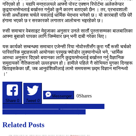
गर्दथे
गरिएको हो । यद्यपि मन्त्रालयले आफ्नो पोस्ट एक्शन रिपोर्टमा अलेक्जेन्डर
कुद्र्याभत्सेभलाई बर्खास्त गर्नुको कुनै कारण बताएको छैन । तर, प्रभावशाली
रूसी अर्थोडक्स चर्चले यसलाई धार्मिक भेदभाव भनेको छ। यो कारबाही पछि धेरै
हंगामा भएको छ र सरकारको लगातार आलोचना भइरहेको छ।
रुसी समाचार वेबसाइट मेदुजाका अनुसार उनले सातौं पुस्तासम्मका बालबालिका
आफ्ना बुबाको पापका लागि जिम्मेवार छन् भनी दाबी गरेका थिए।
यस कार्यको सम्बन्धमा समाचार एजेन्सी रिया नोवोस्तीसँग कुरा गर्दै रूसी चर्चको
पारिवारिक मुद्दाहरूको आयोगका प्रमुख फ्योडोर लुक्यानोभले भने, ‘धार्मिक
आस्था अनुसार दिएको बयानका लागि कुद्र्यत्सेभलाई बर्खास्त गर्नु वैज्ञानिक
समुदायको नैतिकताको उल्लङ्घन हो। हामीले पहिले नै सोभियत युगका दिनहरू
बिताइसकेका छौं, जब आनुवंशिकीलाई लामो समयसम्म छद्म विज्ञान मानिन्थ्यो
।’
0
Shares
Messenger
Share
0
Tweet 0
Post
‘इजरायलले गाजामा नरसंहार रोक्नु पर्छ,’ राष्ट्रसंघीय अदालत
रक्षामन्त्री खड्काले गरे सैनिक इकाईहरूको भ्रमण
navigation
Related Posts