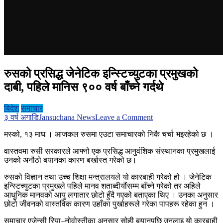
रुसको प्रसिद्ध जेनेटिक इन्स्टिच्युटका प्रमुखको
दाबी, पहिले मानिस ९०० वर्ष बाँच्ने गर्दथे
बिदेश
समाचार
on
३ वर्ष अगाडि
Jansuchana News
Leave a Comment
रुसको
मस्को, १३ माघ । आजकल रुसमा एउटा समाचारको निकै चर्चा भइरहेको छ ।
प्रसिद्ध
जेनेटिक
वास्तवमा रुसी सरकारले आफ्नो एक प्रसिद्ध आनुवंशिक संस्थानका प्रमुखलाई
इन्स्टिच्युटका
उनको अनौठो बयानका कारण बर्खास्त गरेको छ।
प्रमुखको
दाबी,
रुसको विज्ञान तथा उच्च शिक्षा मन्त्रालयले यो कारबाही गरेको हो । जेनेटिक
पहिले
इन्स्टिच्युटका प्रमुखले पहिले मानव शताब्दीयौंसम्म बाँच्ने गरेको तर अहिले
मानिस
आधुनिक मानवको आयु लगातार छोटो हुँदै गएको बताएका थिए । उनका अनुसार
९००
छोटो जीवनको वास्तविक कारण उहाँका पुर्खाहरूले गरेका पापहरू रहेका हुन ।
वर्ष
बाँच्ने
समाचार एजेन्सी रिया–नोवोस्तीका अनुसार सोही बयानपछि उनलाइ यो कारबाही