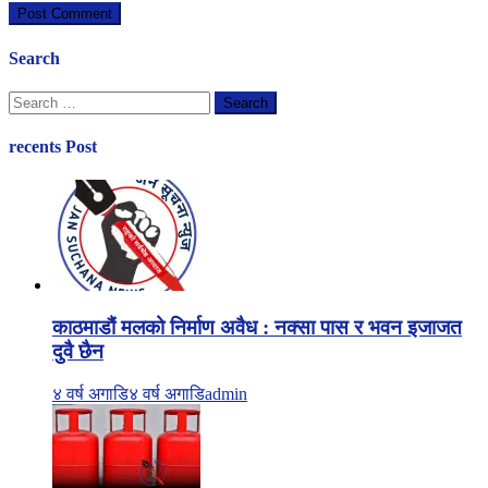
Search
Search
for:
recents Post
काठमाडौं मलको निर्माण अवैध : नक्सा पास र भवन इजाजत
दुवै छैन
४ वर्ष अगाडि
४ वर्ष अगाडि
admin