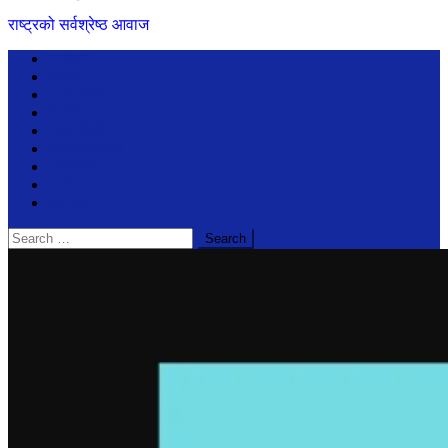
राष्ट्रको सर्वश्रेष्ठ आवाज
समाचार
विचार
अन्तरबार्ता
बिजेनेश
जीवनशैली
सूचनाप्रविधि
मनोरंजन
प्रदेश
खेलखुद
Search
for: