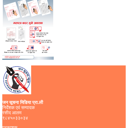
जन सूचना मिडिया प्रा.ली
निर्देशक एवं सम्पादक
रसीद आलम
९८४५०३३०३४
प्रकाशक