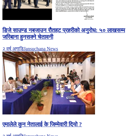
डिजे साउण्ड नबजाउन रौतहट प्रहरीको अनुरोध: ५० लाखसम्म
जरिबाना हुनसक्ने चेतावनी
२ वर्ष अगाडि
Jansuchana News
एमालेले कुन नेतालाई के जिम्मेवारी दियो ?