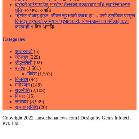
बाराको चुरियामाईमा भारतीय टेलरको ठक्करबाट पाँच सवारीसाधनमा
क्षति
१० घण्टा अगाडि
“हेल्मेट रोजाइ होइन, जीवन सुरक्षाको कवच हो” – पर्सा ट्राफिक प्रमुख
दिपेन्द्र श्रेष्ठको अभियान प्रभावकारी, नियम उल्लंघन गर्नेलाई कडा
कारबाही
१ दिन अगाडि
Categories
अन्तरबार्ता
(5)
खेलखुद
(229)
जीवनशैली
(92)
प्रदेश
(1,581)
बिदेश
(1,553)
बिजेनेश
(94)
मनोरंजन
(146)
राजनीति
(2,108)
विचार
(15)
समाचार
(8,939)
सूचनाप्रविधि
(20)
Copyright 2022 Jansuchananews.com
| Design by Gems Infotech
Pvt. Ltd.