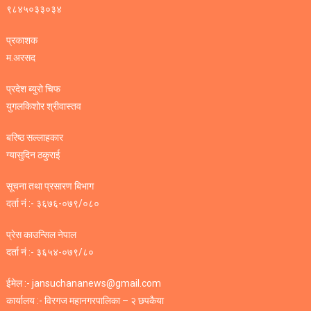
९८४५०३३०३४
प्रकाशक
म.अरसद
प्रदेश ब्युरो चिफ
युगलकिशोर श्रीवास्तव
बरिष्ठ सल्लाहकार
ग्यासुदिन ठकुराई
सूचना तथा प्रसारण बिभाग
दर्ता नं :- ३६७६-०७९/०८०
प्रेस काउन्सिल नेपाल
दर्ता नं :- ३६५४-०७९/८०
ईमेल :- jansuchananews@gmail.com
कार्यालय :- विरगज महानगरपालिका – २ छपकैया