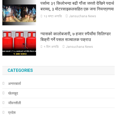
पर्सामा ३९ किलोभन्दा बढी गाँजा जस्तो देखिने पदार्थ
बरामद, ३ मोटरसाइकलसहित एक जना नियन्त्रणमा
१३ घण्टा अगाडि
Jansuchana News
ग्यासको कालोबजारी, ७ हजार रुपैयाँमा सिलिण्डर
बिक्री गर्ने पसल सञ्चालक पक्राउ
१ दिन अगाडि
Jansuchana News
CATEGORIES
अन्तरबार्ता
खेलखुद
जीवनशैली
प्रदेश