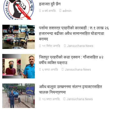
इजाजत दुवै छैन
४ वर्ष अगाडि
admin
पर्सामा सशस्त्र प्रहरीको कारबाही : रु.९ लाख २६
हजारभन्दा बढीका अवैध सामानसहित घोडागाडा
बरामद
१९ मिनेट अगाडि
Jansuchana News
जितपुर प्रहरीको कडा एक्सन : गाँजासहित ४२
वर्षीय व्यक्ति पक्राउ
६ घण्टा अगाडि
Jansuchana News
अवैध बालुवा उत्खननमा संलग्न ट्र्याक्टरसहित
चालक नियन्त्रणमा
१३ घण्टा अगाडि
Jansuchana News