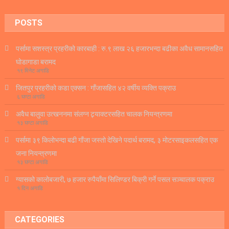
POSTS
पर्सामा सशस्त्र प्रहरीको कारबाही : रु.९ लाख २६ हजारभन्दा बढीका अवैध सामानसहित
घोडागाडा बरामद
१९ मिनेट अगाडि
जितपुर प्रहरीको कडा एक्सन : गाँजासहित ४२ वर्षीय व्यक्ति पक्राउ
६ घण्टा अगाडि
अवैध बालुवा उत्खननमा संलग्न ट्र्याक्टरसहित चालक नियन्त्रणमा
१३ घण्टा अगाडि
पर्सामा ३९ किलोभन्दा बढी गाँजा जस्तो देखिने पदार्थ बरामद, ३ मोटरसाइकलसहित एक
जना नियन्त्रणमा
१३ घण्टा अगाडि
ग्यासको कालोबजारी, ७ हजार रुपैयाँमा सिलिण्डर बिक्री गर्ने पसल सञ्चालक पक्राउ
१ दिन अगाडि
CATEGORIES