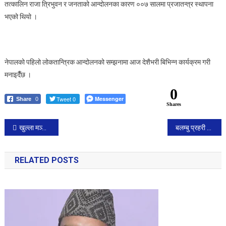
तत्कालिन राजा त्रिभुवन र जनताको आन्दोलनका कारण ००७ सालमा प्रजातन्त्र स्थापना
भएको थियो ।
नेपालको पहिलो लोकतान्त्रिक आन्दोलनको सम्झनामा आज देशैभरी बिभिन्न कार्यक्रम गरी
मनाइदैँछ ।
0
Tweet 0
Messenger
Share
0
Shares
Post
खुल्ला मञ्च अगाडी आज प्रदर्शन
बलम्बु प्रहरी प्रभागमा गोली चल्दा इन्स्पेक्टरका बडिगार्ड घाइते
navigation
RELATED POSTS