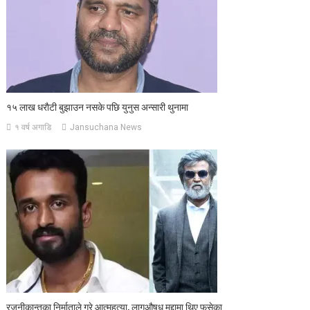
१५ लाख धराैटी बुझाउन नसके पछि युनुस अन्सारी थुनामा
१ वर्ष अगाडि
Jansuchana News
रजनीकान्तका निर्माताले गरे आत्महत्या, लागुऔषध मुद्दामा थिए फसेका