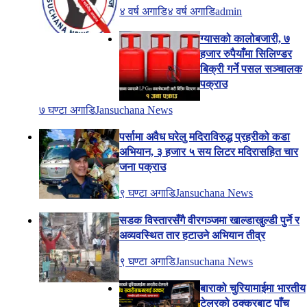
४ वर्ष अगाडि
४ वर्ष अगाडि
admin
ग्यासको कालोबजारी, ७
हजार रुपैयाँमा सिलिण्डर
बिक्री गर्ने पसल सञ्चालक
पक्राउ
७ घण्टा अगाडि
Jansuchana News
पर्सामा अवैध घरेलु मदिराविरुद्ध प्रहरीको कडा
अभियान, ३ हजार ५ सय लिटर मदिरासहित चार
जना पक्राउ
९ घण्टा अगाडि
Jansuchana News
सडक विस्तारसँगै वीरगञ्जमा खाल्डाखुल्डी पुर्ने र
अव्यवस्थित तार हटाउने अभियान तीव्र
९ घण्टा अगाडि
Jansuchana News
बाराको चुरियामाईमा भारतीय
टेलरको ठक्करबाट पाँच