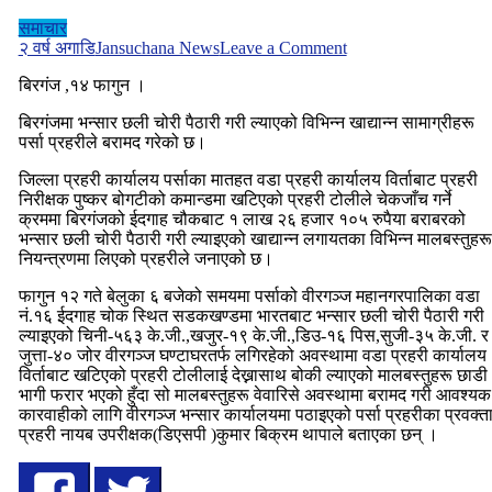
समाचार
on
२ वर्ष अगाडि
Jansuchana News
Leave a Comment
पर्सा
बिरगंज ,१४ फागुन ।
:
लाखौं
बिरगंजमा भन्सार छली चोरी पैठारी गरी ल्याएको विभिन्न खाद्यान्न सामाग्रीहरू
मुल्य
पर्सा प्रहरीले बरामद गरेको छ।
बराबरको
भन्सार
जिल्ला प्रहरी कार्यालय पर्साका मातहत वडा प्रहरी कार्यालय विर्ताबाट प्रहरी
छलीएका
निरीक्षक पुष्कर बोगटीको कमान्डमा खटिएको प्रहरी टोलीले चेकजाँच गर्ने
समान
क्रममा बिरगंजको ईदगाह चौकबाट १ लाख २६ हजार १०५ रुपैया बराबरको
बिर्ता
भन्सार छली चोरी पैठारी गरी ल्याइएको खाद्यान्न लगायतका विभिन्न मालबस्तुहरू
प्रहरीको
नियन्त्रणमा लिएको प्रहरीले जनाएको छ।
नियन्त्रणमा
।
फागुन १२ गते बेलुका ६ बजेको समयमा पर्साको वीरगञ्ज महानगरपालिका वडा
नं.१६ ईदगाह चोक स्थित सडकखण्डमा भारतबाट भन्सार छली चोरी पैठारी गरी
ल्याइएको चिनी-५६३ के.जी.,खजुर-१९ के.जी.,डिउ-१६ पिस,सुजी-३५ के.जी. र
जुत्ता-४० जोर वीरगञ्ज घण्टाघरतर्फ लगिरहेको अवस्थामा वडा प्रहरी कार्यालय
विर्ताबाट खटिएको प्रहरी टोलीलाई देख्नासाथ बोकी ल्याएको मालबस्तुहरू छाडी
भागी फरार भएको हुँदा सो मालबस्तुहरू वेवारिसे अवस्थामा बरामद गरी आवश्यक
कारवाहीको लागि वीरगञ्ज भन्सार कार्यालयमा पठाइएको पर्सा प्रहरीका प्रवक्त
प्रहरी नायब उपरीक्षक(डिएसपी )कुमार बिक्रम थापाले बताएका छन् ।