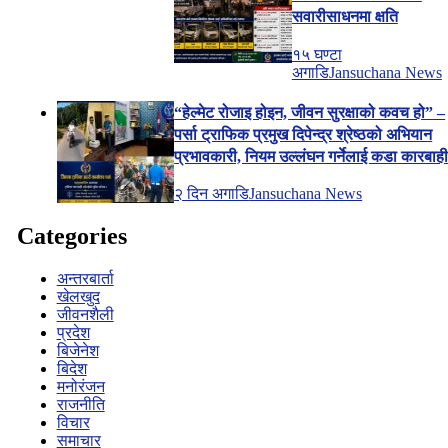
सवारीसाधनमा क्षति
१५ घण्टा
अगाडि
Jansuchana News
“हेल्मेट रोजाइ होइन, जीवन सुरक्षाको कवच हो” –
पर्सा ट्राफिक प्रमुख दिपेन्द्र श्रेष्ठको अभियान
प्रभावकारी, नियम उल्लंघन गर्नेलाई कडा कारबाह
२ दिन अगाडि
Jansuchana News
Categories
अन्तरबार्ता
खेलखुद
जीवनशैली
प्रदेश
बिजेनेश
बिदेश
मनोरंजन
राजनीति
विचार
समाचार