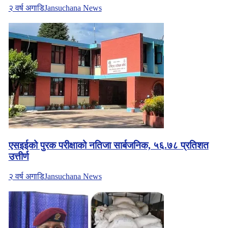
२ वर्ष अगाडि
Jansuchana News
एसइईको पुरक परीक्षाको नतिजा सार्बजनिक, ५६.७८ प्रतिशत
उत्तीर्ण
२ वर्ष अगाडि
Jansuchana News