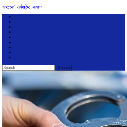
राष्ट्रको सर्वश्रेष्ठ आवाज
समाचार
विचार
अन्तरबार्ता
बिजेनेश
जीवनशैली
सूचनाप्रविधि
मनोरंजन
प्रदेश
खेलखुद
Search
for: