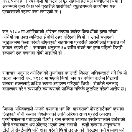
१९८० को हो । त्यसबेला यो घटनाले पूरै सहरमा हलचल मच्चाएको थियो ।
हत्याको
अचम्मको कुरा के छ भने प्रहरीले आरोपीको च्युइङगमको सहयोगमा यस
रहस्य
प्रकरणको रहस्य पत्ता लगाएको छ ।
सन् १९८० मा अमेरिकाको ओरेगन राज्यमा कलेज विद्यार्थीको हत्या गरेको
अभियोगमा उक्त व्यक्तिलाई दोषी ठहर गरिएको थियो । उनले चपाएको
च्युइङगममा फेला परेको डीएनएको सहयोगमा प्रहरीले आरोपीलाई पक्राउ गर्न
सफल भएको हो । समाचार अनुसार ६० वर्षीय रोबर्ट गत हप्ता पहिलो डिग्री
हत्याको एक गणनामा दोषी पाइएको हो ।
समाचार अनुसार अमेरिकाको मुल्नोमाह काउन्टी जिल्ला अधिवक्ताले भने कि यो
घटना जनवरी १५, १९८० मा भएको थियो, जब १९ वर्षीया कलेज विद्यार्थी
बारबरा टकरलाई कथित रूपमा अपहरण गरिएको थियो। रोबर्टले उनलाई
बलात्कार गरे र त्यसपछि क्याम्पसको पार्किङ नजिकै कुटपिट गरेको आरोप छ।
जिल्ला अधिवक्ताले आफ्नो बयानमा भने कि, बारबराको पोस्टमार्टमको क्रममा
लिइएको योनी स्ल्याब विश्लेषणको लागि ओरेगन राज्य प्रहरी अपराध
प्रयोगशालामा पठाइएको थियो। यस समयमा अपराध प्रयोगशालाले बार्बराको
योनी स्ल्याबबाट थप डीएनए भएको पत्ता लगायो। त्यही क्रममा अनुसन्धान
टोलीले रोबर्टमाथि पनि शंका गरेको थियो तर उनको विरुद्धमा कुनै प्रमाण भने