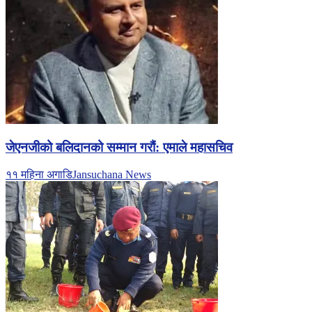
जेएनजीको बलिदानको सम्मान गरौं: एमाले महासचिव
११ महिना अगाडि
Jansuchana News