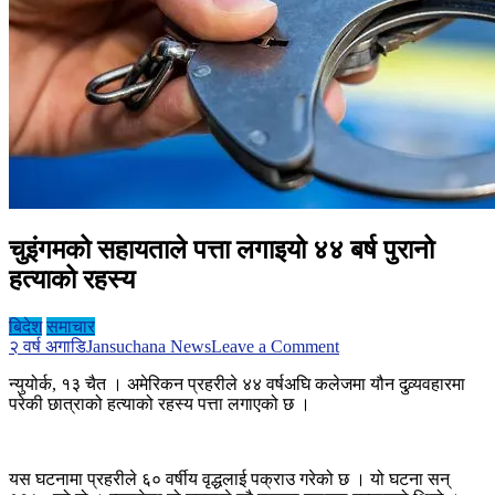
चुइंगमको सहायताले पत्ता लगाइयो ४४ बर्ष पुरानो
हत्याको रहस्य
बिदेश
समाचार
on
२ वर्ष अगाडि
Jansuchana News
Leave a Comment
चुइंगमको
न्युयोर्क, १३ चैत । अमेरिकन प्रहरीले ४४ वर्षअघि कलेजमा यौन दुव्र्यवहारमा
सहायताले
परेकी छात्राको हत्याको रहस्य पत्ता लगाएको छ ।
पत्ता
लगाइयो
४४
बर्ष
यस घटनामा प्रहरीले ६० वर्षीय वृद्धलाई पक्राउ गरेको छ । यो घटना सन्
पुरानो