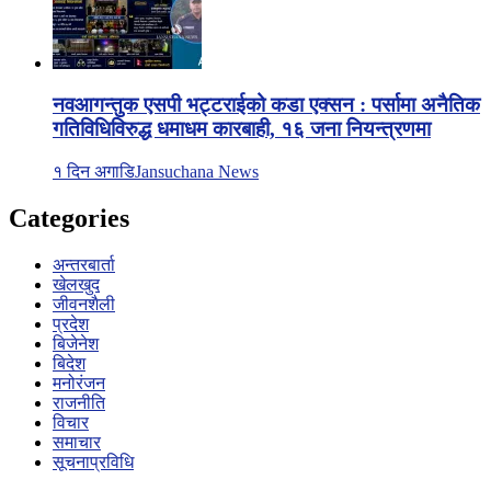
नवआगन्तुक एसपी भट्टराईको कडा एक्सन : पर्सामा अनैतिक
गतिविधिविरुद्ध धमाधम कारबाही, १६ जना नियन्त्रणमा
१ दिन अगाडि
Jansuchana News
Categories
अन्तरबार्ता
खेलखुद
जीवनशैली
प्रदेश
बिजेनेश
बिदेश
मनोरंजन
राजनीति
विचार
समाचार
सूचनाप्रविधि