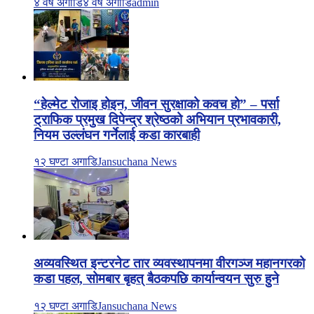
४ वर्ष अगाडि
४ वर्ष अगाडि
admin
“हेल्मेट रोजाइ होइन, जीवन सुरक्षाको कवच हो” – पर्सा
ट्राफिक प्रमुख दिपेन्द्र श्रेष्ठको अभियान प्रभावकारी,
नियम उल्लंघन गर्नेलाई कडा कारबाही
१२ घण्टा अगाडि
Jansuchana News
अव्यवस्थित इन्टरनेट तार व्यवस्थापनमा वीरगञ्ज महानगरको
कडा पहल, सोमबार बृहत् बैठकपछि कार्यान्वयन सुरु हुने
१२ घण्टा अगाडि
Jansuchana News