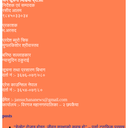
जन सूचना मिडिया प्रा.ली
निर्देशक एवं सम्पादक
रसीद आलम
९८४५०३३०३४
प्रकाशक
म.अरसद
प्रदेश ब्युरो चिफ
युगलकिशोर श्रीवास्तव
बरिष्ठ सल्लाहकार
ग्यासुदिन ठकुराई
सूचना तथा प्रसारण बिभाग
दर्ता नं :- ३६७६-०७९/०८०
प्रेस काउन्सिल नेपाल
दर्ता नं :- ३६५४-०७९/८०
ईमेल :- jansuchananews@gmail.com
कार्यालय :- विरगज महानगरपालिका – २ छपकैया
posts
“हेल्मेट रोजाइ होइन, जीवन सुरक्षाको कवच हो” – पर्सा ट्राफिक प्रमुख