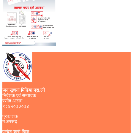
जन सूचना मिडिया प्रा.ली
निर्देशक एवं सम्पादक
रसीद आलम
९८४५०३३०३४
प्रकाशक
म.अरसद
प्रदेश ब्युरो चिफ