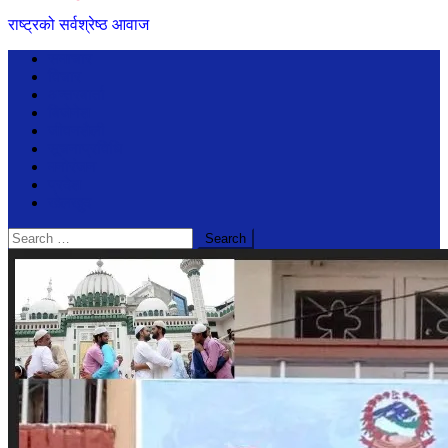
राष्ट्रको सर्वश्रेष्ठ आवाज
समाचार
विचार
अन्तरबार्ता
बिजेनेश
जीवनशैली
सूचनाप्रविधि
मनोरंजन
प्रदेश
खेलखुद
Search
for: