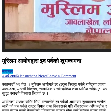
मुस्लिम आयोगद्वारा इद पर्वको शुभकामना
समाचार
on
२ वर्ष अगाडि
Jansuchana News
Leave a Comment
मुस्लिम
काठमाडौँ,२९ चैत । मुस्लिम आयोगले इद (इदुल फित्र) पर्वले राष्ट्रिय एकता,
आयोगद्वारा
अखण्डता, आपसी मित्रता, सामाजिक र सांस्कृतिक तथा धार्मिक सहिष्णुता थप
इद
सुदृढ बनाउने विश्वास लिएको छ ।
पर्वको
शुभकामना
आयोगका अध्यक्ष समिम मियाँ अन्सारीले इद पर्वको अवसरमा शुभकामना सन्देश
जारी गर्दै यस पर्वले राष्ट्र निर्माण तथा विकासको गति तीव्ररुपमा अघि बढोस् र
समृद्ध नेपाल सुखी नेपालीको परिकम्पना साकार होस् भन्ने शुभेच्छा व्यक्त गरेका