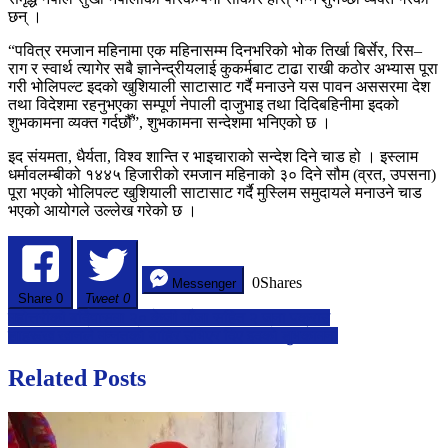
छन् ।
“पवित्र रमजान महिनामा एक महिनासम्म दिनभरिको भोक तिर्खा बिर्सेर, रिस–
राग र स्वार्थ त्यागेर सबै ज्ञानेन्द्रीयलाई कुकर्मबाट टाढा राखी कठोर अभ्यास पूरा
गरी भोलिपल्ट इदको खुशियाली साटासाट गर्दै मनाउने यस पावन अससरमा देश
तथा विदेशमा रहनुभएका सम्पूर्ण नेपाली दाजुभाइ तथा दिदिबहिनीमा इदको
शुभकामना व्यक्त गर्दछौँ”, शुभकामना सन्देशमा भनिएको छ ।
इद संयमता, धैर्यता, विश्व शान्ति र भाइचाराको सन्देश दिने चाड हो । इस्लाम
धर्मावलम्बीको १४४५ हिजारीको रमजान महिनाको ३० दिने सौम (व्रत, उपसना)
पूरा भएको भोलिपल्ट खुशियाली साटासाट गर्दै मुस्लिम समुदायले मनाउने चाड
भएको आयोगले उल्लेख गरेको छ ।
0
Shares
Messenger
Share
0
Tweet 0
Post
महोत्तरीको बर्दिवासमा २० केजी गाँजा सहित २ जना पक्राउ
शाहरूख खानले मन्नतकाे बाहिर उभिएर दिए इदकाे शुभकामना
navigation
Related Posts