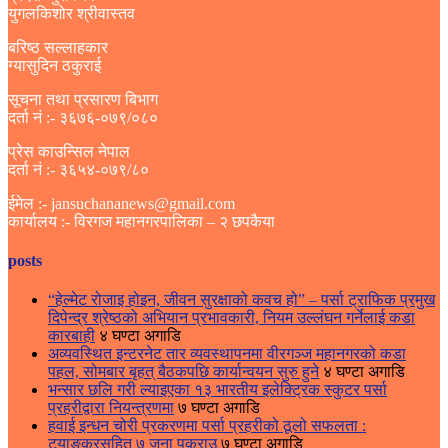
युगलकिशोर श्रीवास्तव
बरिष्ठ सल्लाहकार
ग्यासुदिन ठकुराई
सूचना तथा प्रसारण बिभाग
दर्ता नं :- ३६७६-०७९/०८०
प्रेस काउन्सिल नेपाल
दर्ता नं :- ३६५४-०७९/८०
ईमेल :- jansuchananews@gmail.com
कार्यालय :- विरगज महानगरपालिका – २ छपकैया
posts
“हेल्मेट रोजाइ होइन, जीवन सुरक्षाको कवच हो” – पर्सा ट्राफिक प्रमुख
दिपेन्द्र श्रेष्ठको अभियान प्रभावकारी, नियम उल्लंघन गर्नेलाई कडा
कारबाही
४ घण्टा अगाडि
अव्यवस्थित इन्टरनेट तार व्यवस्थापनमा वीरगञ्ज महानगरको कडा
पहल, सोमबार बृहत् बैठकपछि कार्यान्वयन सुरु हुने
४ घण्टा अगाडि
भन्सार छलि गरी ल्याइएका १३ भारतीय इलेक्ट्रिक स्कुटर पर्सा
प्रहरीद्वारा नियन्त्रणमा
७ घण्टा अगाडि
हवाई इन्धन चोरी प्रकरणमा पर्सा प्रहरीको ठूलो सफलता :
ट्याङ्करसहित ७ जना पक्राउ
७ घण्टा अगाडि