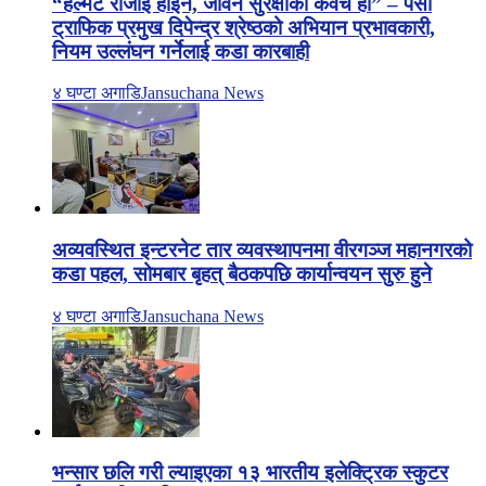
“हेल्मेट रोजाइ होइन, जीवन सुरक्षाको कवच हो” – पर्सा
ट्राफिक प्रमुख दिपेन्द्र श्रेष्ठको अभियान प्रभावकारी,
नियम उल्लंघन गर्नेलाई कडा कारबाही
४ घण्टा अगाडि
Jansuchana News
अव्यवस्थित इन्टरनेट तार व्यवस्थापनमा वीरगञ्ज महानगरको
कडा पहल, सोमबार बृहत् बैठकपछि कार्यान्वयन सुरु हुने
४ घण्टा अगाडि
Jansuchana News
भन्सार छलि गरी ल्याइएका १३ भारतीय इलेक्ट्रिक स्कुटर