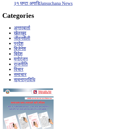
२१ घण्टा अगाडि
Jansuchana News
Categories
अन्तरबार्ता
खेलखुद
जीवनशैली
प्रदेश
बिजेनेश
बिदेश
मनोरंजन
राजनीति
विचार
समाचार
सूचनाप्रविधि