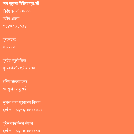
जन सूचना मिडिया प्रा.ली
निर्देशक एवं सम्पादक
रसीद आलम
९८४५०३३०३४
प्रकाशक
म.अरसद
प्रदेश ब्युरो चिफ
युगलकिशोर श्रीवास्तव
बरिष्ठ सल्लाहकार
ग्यासुदिन ठकुराई
सूचना तथा प्रसारण बिभाग
दर्ता नं :- ३६७६-०७९/०८०
प्रेस काउन्सिल नेपाल
दर्ता नं :- ३६५४-०७९/८०