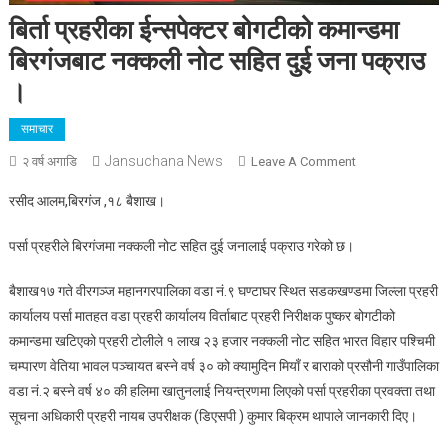
बिर्ता प्रहरीका ईन्सपेक्टर बोगटीको कमान्डमा
बिरगंजबाट नक्कली नोट सहित दुई जना पक्राउ
।
समाचार
Jansuchana News
On
२ वर्ष अगाडि
Leave A Comment
बिर्ता
रसीद आलम,बिरगंज ,१८ बैशाख।
प्रहरीका
ईन्सपेक्टर
पर्सा प्रहरीले बिरगंजमा नक्कली नोट सहित दुई जनालाई पक्राउ गरेको छ।
बोगटीको
कमान्डमा
बैशाख१७ गते वीरगञ्ज महानगरपालिका वडा नं.९ घण्टाघर स्थित सडकखण्डमा जिल्ला प्रहरी
बिरगंजबाट
कार्यालय पर्सा मातहत वडा प्रहरी कार्यालय विर्ताबाट प्रहरी निरीक्षक पुष्कर बोगटीको
नक्कली
कमान्डमा खटिएको प्रहरी टोलीले १ लाख २३ हजार नक्कली नोट सहित भारत विहार पश्चिमी
नोट
चम्पारण वेतिया भावल पञ्चायत बस्ने वर्ष ३० को क्यामुदिन मियाँ र बाराको प्रसौनी गाउँपालिका
सहित
वडा नं.२ बस्ने वर्ष ४० की हलिमा खातुनलाई नियन्त्रणमा लिएको पर्सा प्रहरीका प्रवक्ता तथा
दुई
जना
सूचना अधिकारी प्रहरी नायब उपरीक्षक (डिएसपी ) कुमार बिक्रम थापाले जानकारी दिए।
पक्राउ