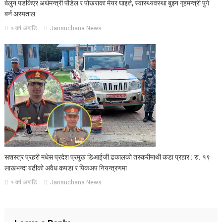
बेलुन पडकिएर अर्थमन्त्री पौडेल र पोखराका मेयर घाइते, स्वास्थ्यवस्था बुझ्न गृहमन्त्री पुगे
बर्न अस्पताल
१ वर्ष अगाडि
Jansuchana News
सशस्त्र प्रहरी मधेस प्रदेश प्रमुख डिआईजी ढकालको तस्करीमाथी कडा प्रहार : रु. १९
लाखभन्दा बढीको अवैध कपडा र पिकअप नियन्त्रणमा
१ वर्ष अगाडि
Jansuchana News