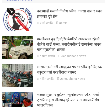
काठमाडौं मलको निर्माण अवैध : नक्सा पास र भवन
इजाजत दुवै छैन
४ वर्ष अगाडि
admin
पथलैयामा दुई दिनदेखि बेवारिसे अवस्थामा रहेको
बोलेरो गाडी फेला, सवारीधनीलाई सम्पर्कमा आउन
बारा प्रहरीको आग्रह
१ घण्टा अगाडि
Jansuchana News
भन्सार छली गरी ल्याइएका १४ भारतीय इलेक्ट्रिक
स्कुटर पर्सा प्रहरीद्वारा बरामद
१ दिन अगाडि
Jansuchana News
सडक सुरक्षा र दुर्घटना न्यूनीकरणमा जोड : पर्सा
ट्राफिकद्वारा तीनपाङ्ग्रे यातायात व्यवसायीसँग
अन्तरक्रिया