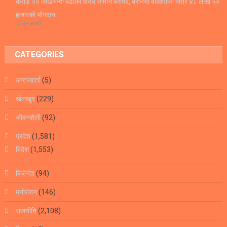
करोड २० लाखभन्दा बढीको अवैध सामान बरामद, बरैनिया बीओपीको मात्रै ४८ लाख ५०
हजारको योगदान
२ दिन अगाडि
CATEGORIES
अन्तरबार्ता
(5)
खेलखुद
(229)
जीवनशैली
(92)
प्रदेश
(1,581)
बिदेश
(1,553)
बिजेनेश
(94)
मनोरंजन
(146)
राजनीति
(2,108)