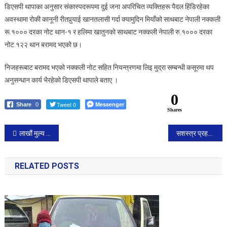
।
डिएसपी थापाका अनुसार संकास्पदरूपमा दुई जना अपरिचित व्यक्तिहरू पैदल हिंडिरहेका
अवस्थामा रोकी कानूनी रीतपुर्‍याई खानतलासी गर्दा क्यामुदिन मियाँको साथबाट नेपाली नक्कली
रू.१००० दरका नोट थान-१ र हलिमा खातुनको साथबाट नक्कली नेपाली रु.१००० दरका
नोट १२२ थान बरामद भएको छ।
निजहरूबाट बरामद भएको नक्कली नोट सहित नियन्त्रणमा लिइ मुद्रा सम्बन्धी कसूरमा थप
अनुसन्धान कार्य भैरहेको डिएसपी थापाले बताए ।
0
Tweet 0
Messenger
Share
0
Shares
Post
लाखौं मुल्य बराबरको कपडा पक्राउ।
सशस्त्र प्रहरी पर्साद्बारा ७ लाख ३३ हजार बराबरको भन्सार छलिका कपडा सहित दुई जना पक्राउ।
navigation
RELATED POSTS