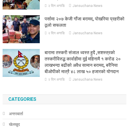
२ दिन अगाडि
Jansuchana News
पर्सामा २०७ केजी गाँजा बरामद, पोखरिया प्रहरीको
ठूलो सफलता
२ दिन अगाडि
Jansuchana News
बारामा तस्करी संजाल ध्वस्त हुदै ,सशस्त्रको
तस्करीविरुद्ध कार्वाहीमा दुई महिनामै १ करोड २०
लाखभन्दा बढीको अवैध सामान बरामद, बरैनिया
बीओपीको मात्रै ४८ लाख ५० हजारको योगदान
२ दिन अगाडि
Jansuchana News
CATEGORIES
अन्तरबार्ता
खेलखुद