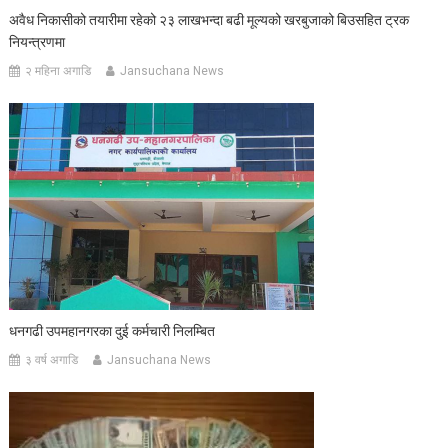
अवैध निकासीको तयारीमा रहेको २३ लाखभन्दा बढी मूल्यको खरबुजाको बिउसहित ट्रक
नियन्त्रणमा
२ महिना अगाडि
Jansuchana News
धनगढी उपमहानगरका दुई कर्मचारी निलम्बित
३ वर्ष अगाडि
Jansuchana News