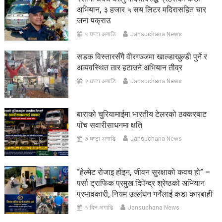
अभियान, ३ हजार ५ सय लिटर मदिरासहित चार
जना पक्राउ
१ घण्टा अगाडि
Jansuchana News
सडक विस्तारसँगै वीरगञ्जमा खाल्डाखुल्डी पुर्ने र
अव्यवस्थित तार हटाउने अभियान तीव्र
२ घण्टा अगाडि
Jansuchana News
बाराको चुरियामाईमा भारतीय टेलरको ठक्करबाट
पाँच सवारीसाधनमा क्षति
७ घण्टा अगाडि
Jansuchana News
“हेल्मेट रोजाइ होइन, जीवन सुरक्षाको कवच हो” –
पर्सा ट्राफिक प्रमुख दिपेन्द्र श्रेष्ठको अभियान
प्रभावकारी, नियम उल्लंघन गर्नेलाई कडा कारबाही
१ दिन अगाडि
Jansuchana News