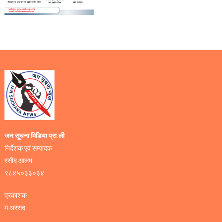
जन सूचना मिडिया प्रा.ली
निर्देशक एवं सम्पादक
रसीद आलम
९८४५०३३०३४
प्रकाशक
म.अरसद