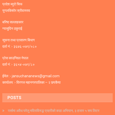
प्रदेश ब्युरो चिफ
युगलकिशोर श्रीवास्तव
बरिष्ठ सल्लाहकार
ग्यासुदिन ठकुराई
सूचना तथा प्रसारण बिभाग
दर्ता नं :- ३६७६-०७९/०८०
प्रेस काउन्सिल नेपाल
दर्ता नं :- ३६५४-०७९/८०
ईमेल :- jansuchananews@gmail.com
कार्यालय :- विरगज महानगरपालिका – २ छपकैया
POSTS
पर्सामा अवैध घरेलु मदिराविरुद्ध प्रहरीको कडा अभियान, ३ हजार ५ सय लिटर