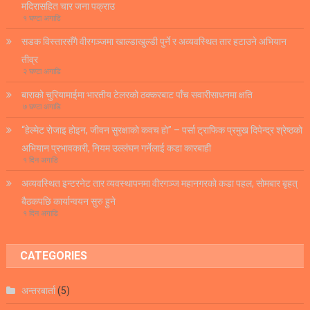
मदिरासहित चार जना पक्राउ
१ घण्टा अगाडि
सडक विस्तारसँगै वीरगञ्जमा खाल्डाखुल्डी पुर्ने र अव्यवस्थित तार हटाउने अभियान
तीव्र
२ घण्टा अगाडि
बाराको चुरियामाईमा भारतीय टेलरको ठक्करबाट पाँच सवारीसाधनमा क्षति
७ घण्टा अगाडि
“हेल्मेट रोजाइ होइन, जीवन सुरक्षाको कवच हो” – पर्सा ट्राफिक प्रमुख दिपेन्द्र श्रेष्ठको
अभियान प्रभावकारी, नियम उल्लंघन गर्नेलाई कडा कारबाही
१ दिन अगाडि
अव्यवस्थित इन्टरनेट तार व्यवस्थापनमा वीरगञ्ज महानगरको कडा पहल, सोमबार बृहत्
बैठकपछि कार्यान्वयन सुरु हुने
१ दिन अगाडि
CATEGORIES
अन्तरबार्ता
(5)