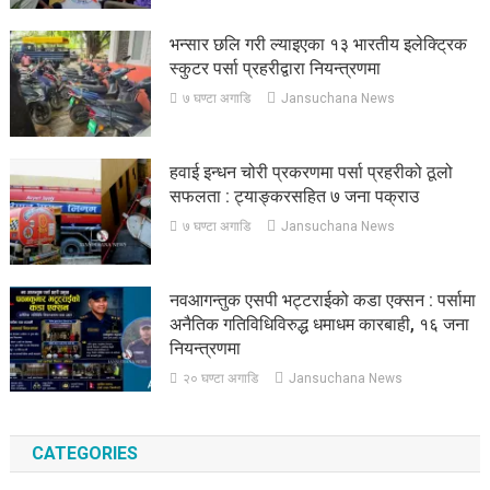
भन्सार छलि गरी ल्याइएका १३ भारतीय इलेक्ट्रिक
स्कुटर पर्सा प्रहरीद्वारा नियन्त्रणमा
७ घण्टा अगाडि
Jansuchana News
हवाई इन्धन चोरी प्रकरणमा पर्सा प्रहरीको ठूलो
सफलता : ट्याङ्करसहित ७ जना पक्राउ
७ घण्टा अगाडि
Jansuchana News
नवआगन्तुक एसपी भट्टराईको कडा एक्सन : पर्सामा
अनैतिक गतिविधिविरुद्ध धमाधम कारबाही, १६ जना
नियन्त्रणमा
२० घण्टा अगाडि
Jansuchana News
CATEGORIES