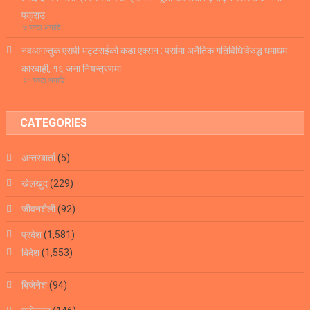
पक्राउ
७ घण्टा अगाडि
नवआगन्तुक एसपी भट्टराईको कडा एक्सन : पर्सामा अनैतिक गतिविधिविरुद्ध धमाधम
कारबाही, १६ जना नियन्त्रणमा
२० घण्टा अगाडि
CATEGORIES
अन्तरबार्ता
(5)
खेलखुद
(229)
जीवनशैली
(92)
प्रदेश
(1,581)
बिदेश
(1,553)
बिजेनेश
(94)