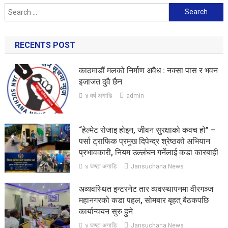
Search
for:
RECENTS POST
काठमाडौं मलको निर्माण अवैध : नक्सा पास र भवन
इजाजत दुवै छैन
४ वर्ष अगाडि
admin
“हेल्मेट रोजाइ होइन, जीवन सुरक्षाको कवच हो” –
पर्सा ट्राफिक प्रमुख दिपेन्द्र श्रेष्ठको अभियान
प्रभावकारी, नियम उल्लंघन गर्नेलाई कडा कारबाही
४ घण्टा अगाडि
Jansuchana News
अव्यवस्थित इन्टरनेट तार व्यवस्थापनमा वीरगञ्ज
महानगरको कडा पहल, सोमबार बृहत् बैठकपछि
कार्यान्वयन सुरु हुने
४ घण्टा अगाडि
Jansuchana News