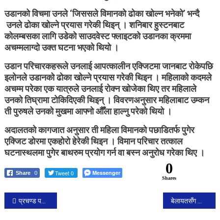
उडानको विचमा उनले ‘जिससले विमानको ढोका खोल्न भनेको’ भन्दै
उनले ढोका खोल्ने प्रयास गरेकी थिइन् । शनिबार हुस्टनबाट
कोलम्बसका लागि उडेको साउदवेस्ट फ्लाइटको उडानका क्रममा
अचम्मलाग्दो उक्त घटना भएको थियो ।
उडान परिचारकहरूले उनलाई आपत्कालीन एक्जिटमा जानबाट रोकेपछि
इलोनले उडानको ढोका खोल्ने प्रयास गरेकी थिइन । महिलाको कदमले
अचम्म परेका एक यात्रुले उनलाई रोक्न खोजेका थिए तर महिलाले
उनको तिघ्रामा टोकिदिएकी थिइन् । विवरणअनुसार महिलाबाट उम्कन
ती पुरुषले उनको मुखमा आफ्नो औँला हाल्नु परेको थियो ।
अदालतको कागजात अनुसार ती महिला विमानको पछाडितर्फ पुगेर
एक्जिट डोरमा एकहोरो हेरेकी थिइन । विमान परिचार तत्काल
घटनास्थलमा पुगेर बाथरुम प्रयोग गर्न वा बस्न अनुरोध गरेका थिए ।
0
Tweet 0
Messenger
Share
0
Shares
Post
प्रचण्ड परिवारसहित सुकुटेमा।
बेलायतसँग त्रिपक्षीय वार्ता : प्राविधिक विषयमा छलफल