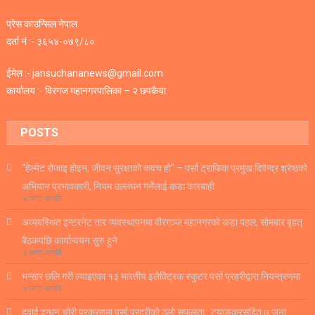
प्रेस काउन्सिल नेपाल
दर्ता नं :- ३६५४-०७९/८०
ईमेल :- jansuchananews@gmail.com
कार्यालय :- विरगज महानगरपालिका – २ छपकैया
POSTS
“हेल्मेट रोजाइ होइन, जीवन सुरक्षाको कवच हो” – पर्सा ट्राफिक प्रमुख दिपेन्द्र श्रेष्ठको
अभियान प्रभावकारी, नियम उल्लंघन गर्नेलाई कडा कारबाही
४ घण्टा अगाडि
अव्यवस्थित इन्टरनेट तार व्यवस्थापनमा वीरगञ्ज महानगरको कडा पहल, सोमबार बृहत्
बैठकपछि कार्यान्वयन सुरु हुने
४ घण्टा अगाडि
भन्सार छलि गरी ल्याइएका १३ भारतीय इलेक्ट्रिक स्कुटर पर्सा प्रहरीद्वारा नियन्त्रणमा
७ घण्टा अगाडि
हवाई इन्धन चोरी प्रकरणमा पर्सा प्रहरीको ठूलो सफलता : ट्याङ्करसहित ७ जना