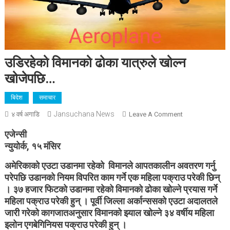
उडिरहेको विमानको ढोका यात्रुले खोल्न
खोजेपछि…
बिदेश
समाचार
Jansuchana News
On
४ वर्ष अगाडि
Leave A Comment
उडिरहेको
एजेन्सी
विमानको
न्युयोर्क, १५ मंसिर
ढोका
यात्रुले
अमेरिकाको एउटा उडानमा रहेको विमानले आपतकालीन अवतरण गर्नु
खोल्न
परेपछि उडानको नियम विपरित काम गर्ने एक महिला पक्राउ परेकी छिन्
खोजेपछि…
। ३७ हजार फिटको उडानमा रहेको विमानको ढोका खोल्ने प्रयास गर्ने
महिला पक्राउ परेकी हुन् । पूर्वी जिल्ला अर्कान्ससको एउटा अदालतले
जारी गरेको कागजातअनुसार विमानको झ्याल खोल्ने ३४ वर्षीय महिला
इलोन एगबेगिनियस पक्राउ परेकी हुन् ।