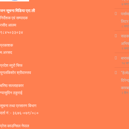
७ घण्ट
जन सूचना मिडिया प्रा.ली
पर्सा
निर्देशक एवं सम्पादक
लिटर
रसीद आलम
८ घण्ट
९८४५०३३०३४
सडक व
अभिय
प्रकाशक
९ घण्ट
म.अरसद
बाराक
१४ घण
प्रदेश ब्युरो चिफ
युगलकिशोर श्रीवास्तव
“हेल्
दिपेन
बरिष्ठ सल्लाहकार
कारब
ग्यासुदिन ठकुराई
२ दिन
सूचना तथा प्रसारण बिभाग
दर्ता नं :- ३६७६-०७९/०८०
प्रेस काउन्सिल नेपाल