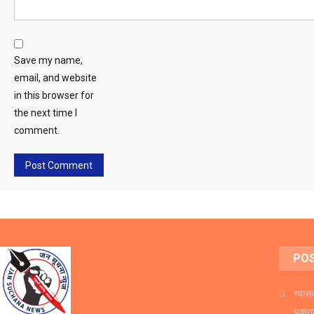
Save my name,
email, and website
in this browser for
the next time I
comment.
PO
ग्यास
पक्र