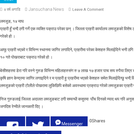
Jansuchana News
On
४ वर्ष अगाडि
Leave A Comment
प्रहरी
लमजुङ, १४ माघ
हुँ
प्रहरी हुँ भन्दै ठगी गर्ने एक व्यक्ति पक्राउ परेका छन् । जिल्ला प्रहरी कार्यालय लमजुङको वि
भन्दै
गरेको हो ।
ठगी
गर्ने
आफू प्रहरी भएको र विभिन्न स्थानमा जागिर लगादिने, प्रहरीमा परेका केशहरु मिलाईदिने भनी ठगि 
एक
१० गते पोखराबाट पक्राउ गरेको हो ।
जना
पक्राउ।
बेसीशहरमा डेरा गरि वस्ने गुरुङ विभिन्न महिलाहरुसंग रु ७ लाख १७ हजार पाच सय रुपैया लिएर 
कृषि ज्ञान केन्द्रमा जागिर लगाइदिने र म प्रहरी हु प्रहरीमा भएको केशहरु समेत मिलाईदिन्छु भन्दै 
लमजुङको प्रहरी टोलीले पोखरामा लुकिछिपि बसेको अवस्थामा प्रक्राउ गरेको लमजुङका प्रहरी 
निज गुरुङलाई जिल्ला अदालत लमजुङबाट ठगी सम्वन्धी कसुरमा पाँच दिनको म्याद थप गरि अनुसन्
जगदिश रेग्मीले जानकारी दिए ।
0
Shares
Messenger