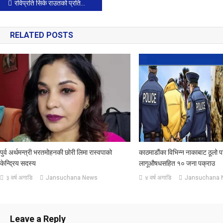
Post
रविप्रति सिके राउतको प्रतिक्रिया- उहाँ मेरो आशाको केन्द्र हुनुहुन्थ्यो।
Tweet 0
Share
0
navigation
RELATED POSTS
पुर्व अर्थमन्त्री भरतमोहनकी छोरी लिमा रास्वपाको
काठमाडौंका विभिन्न नाकाबाट ठूलो 
केन्द्रिय सदस्य
लागूऔषधसहित १० जना पक्राउ
३ वर्ष अगाडि
Jansuchana News
४ वर्ष अगाडि
Jansuchana 
Leave a Reply