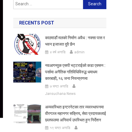
Search
for:
RECENTS POST
काठमाडौं मलको निर्माण अवैध : नक्सा पास र
भवन इजाजत दुवै छैन
४ वर्ष अगाडि
admin
नवआगन्तुक एसपी भट्टराईको कडा एक्सन :
पर्सामा अनैतिक गतिविधिविरुद्ध धमाधम
कारबाही, १६ जना नियन्त्रणमा
७ घण्टा अगाडि
Jansuchana News
अव्यवस्थित इन्टरनेटका तार व्यवस्थापनमा
वीरगञ्ज महानगर सक्रिय, सेवा प्रदायकलाई
छलफलमा अनिवार्य उपस्थित हुन निर्देशन
१९ घण्टा अगाडि