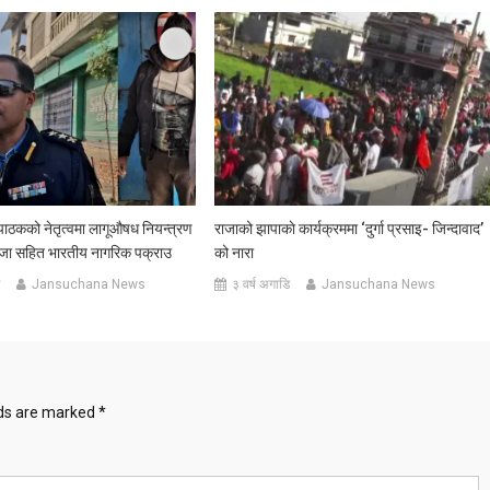
पाठकको नेतृत्वमा लागूऔषध नियन्त्रण
राजाको झापाकाे कार्यक्रममा ‘दुर्गा प्रसाइ- जिन्दावाद’
ँजा सहित भारतीय नागरिक पक्राउ
को नारा
Jansuchana News
३ वर्ष अगाडि
Jansuchana News
lds are marked
*