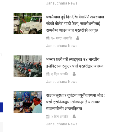
Jansuchana News
पथलैयामा दुई दिनदेखि बेवारिसे अवस्थामा
रहेको बोलेरो गाडी फेला, सवारीधनीलाई
सम्पर्कमा आउन बारा प्रहरीको आग्रह
२० घण्टा अगाडि
Jansuchana News
ी
भन्सार छली गरी ल्याइएका १४ भारतीय
इलेक्ट्रिक स्कुटर पर्सा प्रहरीद्वारा बरामद
२ दिन अगाडि
Jansuchana News
सडक सुरक्षा र दुर्घटना न्यूनीकरणमा जोड :
पर्सा ट्राफिकद्वारा तीनपाङ्ग्रे यातायात
व्यवसायीसँग अन्तरक्रिया
२ दिन अगाडि
Jansuchana News