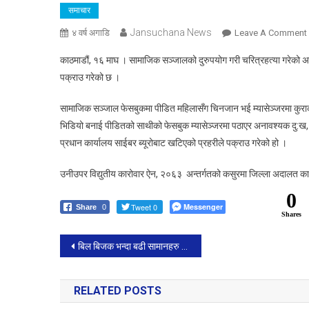
समाचार
Jansuchana News
४ वर्ष अगाडि
Leave A Comment
काठमाडौं, १६ माघ । सामाजिक सञ्जालको दुरुपयोग गरी चरित्रहत्या गरेको अ
पक्राउ गरेको छ ।
सामाजिक सञ्जाल फेसबुकमा पीडित महिलासँग चिनजान भई म्यासेञ्जरमा कुराकानी 
भिडियो बनाई पीडितको साथीको फेसबुक म्यासेञ्जरमा पठाएर अनावश्यक दु:ख, है
ग
प्रधान कार्यालय साईबर ब्यूरोबाट खटिएको प्रहरीले पक्राउ गरेको हो ।
उनीउपर विद्युतीय कारोवार ऐन, २०६३ अन्तर्गतको कसुरमा जिल्ला अदालत का
0
Tweet 0
Messenger
Share
0
Shares
Post
बिल बिजक भन्दा बढी सामानहरु लोड रहेको ट्रक पर्सा प्रहरीद्वारा नियन्त्रणमा ।
navigation
RELATED POSTS