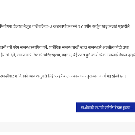
On
अश्लील
भियोगमा दोलखा मेलुङ गाउँपालिका-७ खड्काथोक बस्ने २४ वर्षीय अर्जुन खड्कालाई प्रहरीले
भिडियो
बनाई
महिलाकाे
गरी प्रेम सम्बन्ध स्थापित गर्ने, शारीरिक सम्बन्ध राखी उक्त सम्बन्धको अश्लील फोटो तथा
चरित्रहत्या
रानी दिने, समाजमा पीडितको चरित्रहत्या, बदनाम, बेईज्जत हुने कार्य गरेका उनलाई नेपाल प्रहर
र्ने
एकजना
पक्राउ।
ठमाडौंबाट ७ दिनको म्याद अनुमति लिई प्रहरीबाट आवश्यक अनुसन्धान कार्य भइरहेको छ ।
माओवादी स्थायी समिति बैठक बुधबार, गृहमन्त्रीबारे छलफल हुने।