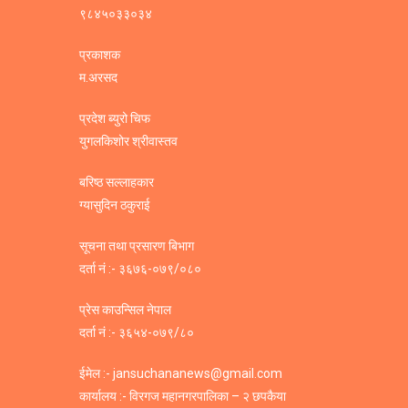
९८४५०३३०३४
प्रकाशक
म.अरसद
प्रदेश ब्युरो चिफ
युगलकिशोर श्रीवास्तव
बरिष्ठ सल्लाहकार
ग्यासुदिन ठकुराई
सूचना तथा प्रसारण बिभाग
दर्ता नं :- ३६७६-०७९/०८०
प्रेस काउन्सिल नेपाल
दर्ता नं :- ३६५४-०७९/८०
ईमेल :- jansuchananews@gmail.com
कार्यालय :- विरगज महानगरपालिका – २ छपकैया