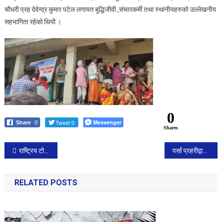
चौधरी प्रह देवेन्द्र कुमार पटेल लगायत बुद्धिजीवी ,संचारकर्मी तथा स्थानीयहरुको उल्लेखनीय
सहभागिता रहेको थियोे ।
0
Tweet 0
Messenger
Share
0
Shares
Post
राष्ट्रिय टोलीको बन्द प्रशिक्षणमा सन्दीप समावेश।
पर्सा प्रहरीद्वारा स्रोत नखुलेको रकम सहित एक ब्यक्ति पक्राउ ।
navigation
RELATED POSTS