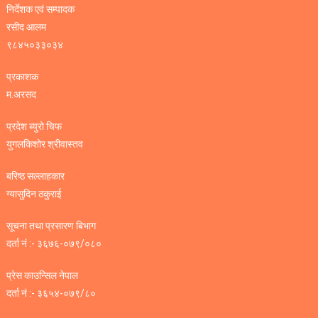
निर्देशक एवं सम्पादक
रसीद आलम
९८४५०३३०३४
प्रकाशक
म.अरसद
प्रदेश ब्युरो चिफ
युगलकिशोर श्रीवास्तव
बरिष्ठ सल्लाहकार
ग्यासुदिन ठकुराई
सूचना तथा प्रसारण बिभाग
दर्ता नं :- ३६७६-०७९/०८०
प्रेस काउन्सिल नेपाल
दर्ता नं :- ३६५४-०७९/८०