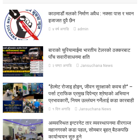
काठमाडौं मलको निर्माण अवैध : नक्सा पास र भवन
इजाजत दुवै छैन
४ वर्ष अगाडि
admin
बाराको चुरियामाईमा भारतीय टेलरको ठक्करबाट
पाँच सवारीसाधनमा क्षति
२ घण्टा अगाडि
Jansuchana News
“हेल्मेट रोजाइ होइन, जीवन सुरक्षाको कवच हो” –
पर्सा ट्राफिक प्रमुख दिपेन्द्र श्रेष्ठको अभियान
प्रभावकारी, नियम उल्लंघन गर्नेलाई कडा कारबाही
१ दिन अगाडि
Jansuchana News
अव्यवस्थित इन्टरनेट तार व्यवस्थापनमा वीरगञ्ज
महानगरको कडा पहल, सोमबार बृहत् बैठकपछि
कार्यान्वयन सुरु हुने