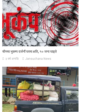
चीनमा भुकम्प दर्जनौं घरमा क्षति, १० जना घाइते
३ वर्ष अगाडि
Jansuchana News