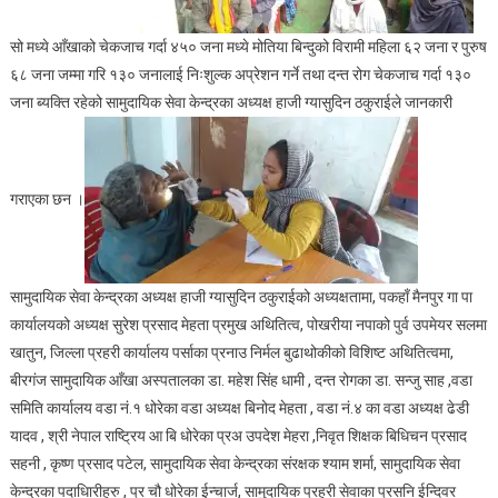
सो मध्ये आँखाको चेकजाच गर्दा ४५० जना मध्ये मोतिया बिन्दुको विरामी महिला ६२ जना र पुरुष
६८ जना जम्मा गरि १३० जनालाई निःशुल्क अप्रेशन गर्ने तथा दन्त रोग चेकजाच गर्दा १३०
जना ब्यक्ति रहेको सामुदायिक सेवा केन्द्रका अध्यक्ष हाजी ग्यासुदिन ठकुराईले जानकारी
गराएका छन ।
सामुदायिक सेवा केन्द्रका अध्यक्ष हाजी ग्यासुदिन ठकुराईको अध्यक्षतामा, पकहाँ मैनपुर गा पा
कार्यालयको अध्यक्ष सुरेश प्रसाद मेहता प्रमुख अथितित्व, पोखरीया नपाको पुर्व उपमेयर सलमा
खातुन, जिल्ला प्रहरी कार्यालय पर्साका प्रनाउ निर्मल बुढाथोकीको विशिष्ट अथितित्वमा,
बीरगंज सामुदायिक आँखा अस्पतालका डा. महेश सिंह धामी , दन्त रोगका डा. सन्जु साह ,वडा
समिति कार्यालय वडा नं.१ धोरेका वडा अध्यक्ष बिनोद मेहता , वडा नं.४ का वडा अध्यक्ष ढेडी
यादव , श्री नेपाल राष्ट्रिय आ बि धोरेका प्रअ उपदेश मेहरा ,निवृत शिक्षक बिधिचन प्रसाद
सहनी , कृष्ण प्रसाद पटेल, सामुदायिक सेवा केन्द्रका संरक्षक श्याम शर्मा, सामुदायिक सेवा
केन्द्रका पदाधिारीहरु , प्र चौ धोरेका ईन्चार्ज, सामुदायिक प्रहरी सेवाका प्रसनि ईन्दिवर