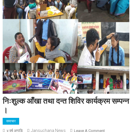
निःशुल्क आँखा तथा दन्त शिविर कार्यक्रम सम्पन्न
।
समाचार
Jansuchana News
On
४ वर्ष अगाडि
Leave A Comment