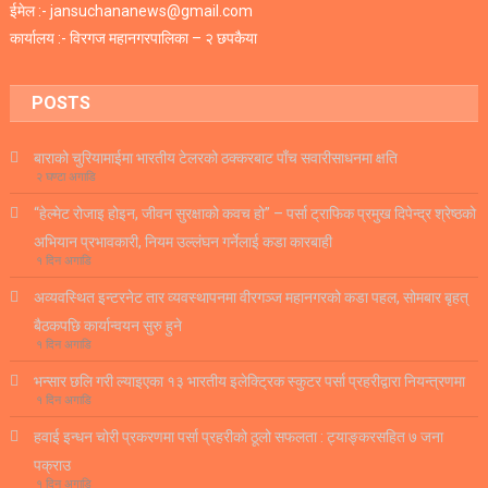
ईमेल :- jansuchananews@gmail.com
कार्यालय :- विरगज महानगरपालिका – २ छपकैया
POSTS
बाराको चुरियामाईमा भारतीय टेलरको ठक्करबाट पाँच सवारीसाधनमा क्षति
२ घण्टा अगाडि
“हेल्मेट रोजाइ होइन, जीवन सुरक्षाको कवच हो” – पर्सा ट्राफिक प्रमुख दिपेन्द्र श्रेष्ठको
अभियान प्रभावकारी, नियम उल्लंघन गर्नेलाई कडा कारबाही
१ दिन अगाडि
अव्यवस्थित इन्टरनेट तार व्यवस्थापनमा वीरगञ्ज महानगरको कडा पहल, सोमबार बृहत्
बैठकपछि कार्यान्वयन सुरु हुने
१ दिन अगाडि
भन्सार छलि गरी ल्याइएका १३ भारतीय इलेक्ट्रिक स्कुटर पर्सा प्रहरीद्वारा नियन्त्रणमा
१ दिन अगाडि
हवाई इन्धन चोरी प्रकरणमा पर्सा प्रहरीको ठूलो सफलता : ट्याङ्करसहित ७ जना
पक्राउ
१ दिन अगाडि