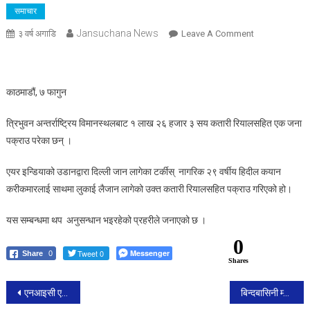
समाचार
Jansuchana News
On
३ वर्ष अगाडि
Leave A Comment
एक
लाख
बढी
काठमाडौं, ७ फागुन
कतारी
रियालसहित
त्रिभुवन अन्तर्राष्ट्रिय विमानस्थलबाट १ लाख २६ हजार ३ सय कतारी रियालसहित एक जना
त्रिभुवन
पक्राउ परेका छन् ।
विमानस्थलबाट
एक
एयर इन्डियाको उडानद्वारा दिल्ली जान लागेका टर्कीस् नागरिक २९ वर्षीय हिदील कयान
जना
करीकमारलाई साथमा लुकाई लैजान लागेको उक्त कतारी रियालसहित पक्राउ गरिएको हो।
पक्राउ
यस सम्बन्धमा थप अनुसन्धान भइरहेको प्रहरीले जनाएको छ ।
0
Tweet 0
Messenger
Share
0
Shares
Post
एनआइसी एसिया बैक बिरगंज शाखालाई ११ हजार जरिवाना
बिन्दबासिनी म्युजिकका सञ्चालक रेग्मी बिमानस्थलवाट पक्राउ