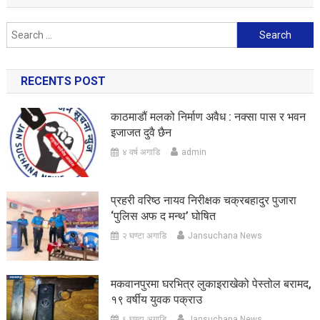
Search
for:
RECENTS POST
काठमाडौं मलको निर्माण अवैध : नक्सा पास र भवन
इजाजत दुवै छैन
४ वर्ष अगाडि
admin
प्रहरी वरिष्ठ नायव निरीक्षक चक्रबहादुर पुजारा
‘पुलिस अफ द मन्थ’ घोषित
२ घण्टा अगाडि
Jansuchana News
मकवानपुरमा घरभित्र लुकाइराखेको पेस्तोल बरामद,
१९ वर्षीय युवक पक्राउ
६ घण्टा अगाडि
Jansuchana News