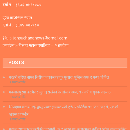
दर्ता नं :- ३६७६-०७९/०८०
प्रेस काउन्सिल नेपाल
दर्ता नं :- ३६५४-०७९/८०
ईमेल :- jansuchananews@gmail.com
कार्यालय :- विरगज महानगरपालिका – २ छपकैया
POSTS
प्रहरी वरिष्ठ नायव निरीक्षक चक्रबहादुर पुजारा ‘पुलिस अफ द मन्थ’ घोषित
२ घण्टा अगाडि
मकवानपुरमा घरभित्र लुकाइराखेको पेस्तोल बरामद, १९ वर्षीय युवक पक्राउ
६ घण्टा अगाडि
सिराहामा बोलबम श्रद्धालु सवार ट्र्याक्टरको ट्रेलर पल्टिँदा १५ जना घाइते, एकको
अवस्था गम्भीर
६ घण्टा अगाडि
पर्सामा सशस्त्र प्रहरीको कारबाही : रु.९ लाख २६ हजारभन्दा बढीका अवैध सामानसहित