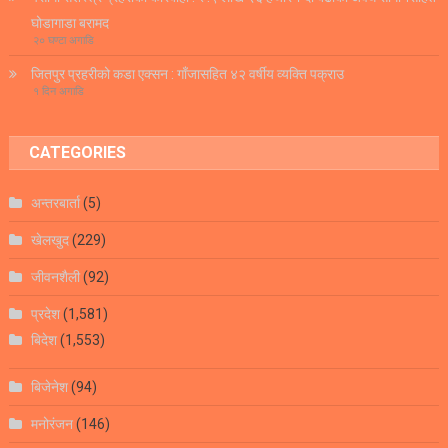
घोडागाडा बरामद
२० घण्टा अगाडि
जितपुर प्रहरीको कडा एक्सन : गाँजासहित ४२ वर्षीय व्यक्ति पक्राउ
१ दिन अगाडि
CATEGORIES
अन्तरबार्ता
(5)
खेलखुद
(229)
जीवनशैली
(92)
प्रदेश
(1,581)
बिदेश
(1,553)
बिजेनेश
(94)
मनोरंजन
(146)