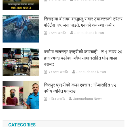
सिराहामा बोलबम श्रद्धालु सवार ट्र्याक्टरको ट्रेलर
पल्टिँदा १५ जना घाइते, एकको अवस्था गम्भीर
६ घण्टा अगाडि
Jansuchana News
पर्सामा सशस्त्र प्रहरीको कारबाही : रु.९ लाख २६
हजारभन्दा बढीका अवैध सामानसहित घोडागाडा
बरामद
२० घण्टा अगाडि
Jansuchana News
जितपुर प्रहरीको कडा एक्सन : गाँजासहित ४२
वर्षीय व्यक्ति पक्राउ
१ दिन अगाडि
Jansuchana News
CATEGORIES