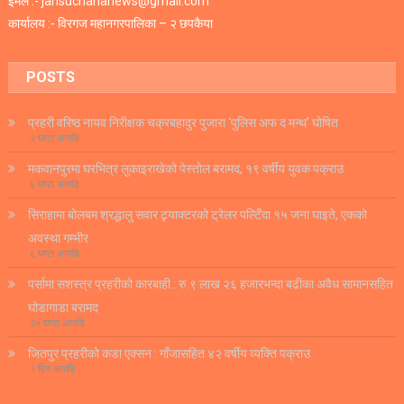
ईमेल :- jansuchananews@gmail.com
कार्यालय :- विरगज महानगरपालिका – २ छपकैया
POSTS
प्रहरी वरिष्ठ नायव निरीक्षक चक्रबहादुर पुजारा ‘पुलिस अफ द मन्थ’ घोषित
२ घण्टा अगाडि
मकवानपुरमा घरभित्र लुकाइराखेको पेस्तोल बरामद, १९ वर्षीय युवक पक्राउ
६ घण्टा अगाडि
सिराहामा बोलबम श्रद्धालु सवार ट्र्याक्टरको ट्रेलर पल्टिँदा १५ जना घाइते, एकको
अवस्था गम्भीर
६ घण्टा अगाडि
पर्सामा सशस्त्र प्रहरीको कारबाही : रु.९ लाख २६ हजारभन्दा बढीका अवैध सामानसहित
घोडागाडा बरामद
२० घण्टा अगाडि
जितपुर प्रहरीको कडा एक्सन : गाँजासहित ४२ वर्षीय व्यक्ति पक्राउ
१ दिन अगाडि