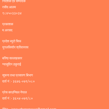
निर्देशक एवं सम्पादक
रसीद आलम
९८४५०३३०३४
प्रकाशक
म.अरसद
प्रदेश ब्युरो चिफ
युगलकिशोर श्रीवास्तव
बरिष्ठ सल्लाहकार
ग्यासुदिन ठकुराई
सूचना तथा प्रसारण बिभाग
दर्ता नं :- ३६७६-०७९/०८०
प्रेस काउन्सिल नेपाल
दर्ता नं :- ३६५४-०७९/८०