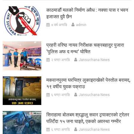
काठमाडौं मलको निर्माण अवैध : नक्सा पास र भवन
इजाजत दुवै छैन
४ वर्ष अगाडि
admin
प्रहरी वरिष्ठ नायव निरीक्षक चक्रबहादुर पुजारा
‘पुलिस अफ द मन्थ’ घोषित
२ घण्टा अगाडि
Jansuchana News
मकवानपुरमा घरभित्र लुकाइराखेको पेस्तोल बरामद,
१९ वर्षीय युवक पक्राउ
६ घण्टा अगाडि
Jansuchana News
सिराहामा बोलबम श्रद्धालु सवार ट्र्याक्टरको ट्रेलर
पल्टिँदा १५ जना घाइते, एकको अवस्था गम्भीर
६ घण्टा अगाडि
Jansuchana News