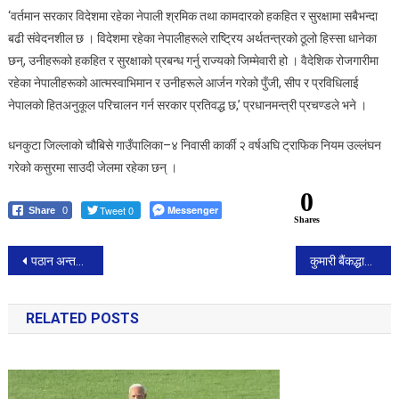
‘वर्तमान सरकार विदेशमा रहेका नेपाली श्रमिक तथा कामदारको हकहित र सुरक्षामा सबैभन्दा
प्रधानमन्त्रीको
प्रतिवद्धता
बढी संवेदनशील छ । विदेशमा रहेका नेपालीहरूले राष्ट्रिय अर्थतन्त्रको ठूलो हिस्सा धानेका
छन्, उनीहरूको हकहित र सुरक्षाको प्रबन्ध गर्नु राज्यको जिम्मेवारी हो । वैदेशिक रोजगारीमा
रहेका नेपालीहरूको आत्मस्वाभिमान र उनीहरूले आर्जन गरेको पुँजी, सीप र प्रविधिलाई
नेपालको हितअनुकूल परिचालन गर्न सरकार प्रतिवद्ध छ,’ प्रधानमन्त्री प्रचण्डले भने ।
धनकुटा जिल्लाको चौबिसे गाउँपालिका–४ निवासी कार्की २ वर्षअघि ट्राफिक नियम उल्लंघन
गरेको कसुरमा साउदी जेलमा रहेका छन् ।
0
Tweet 0
Messenger
Share
0
Shares
Post
पठान अन्ततः एक हजार करोड क्लबमा पुग्ने निश्चित
कुमारी बैंकद्धारा संस्थापक बुढाथोकीको सेयर बिक्रिको घोषणा
navigation
RELATED POSTS