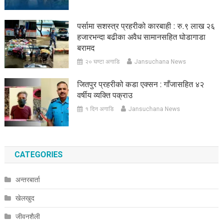
पर्सामा सशस्त्र प्रहरीको कारबाही : रु.९ लाख २६
हजारभन्दा बढीका अवैध सामानसहित घोडागाडा
बरामद
२० घण्टा अगाडि
Jansuchana News
जितपुर प्रहरीको कडा एक्सन : गाँजासहित ४२
वर्षीय व्यक्ति पक्राउ
१ दिन अगाडि
Jansuchana News
CATEGORIES
अन्तरबार्ता
खेलखुद
जीवनशैली