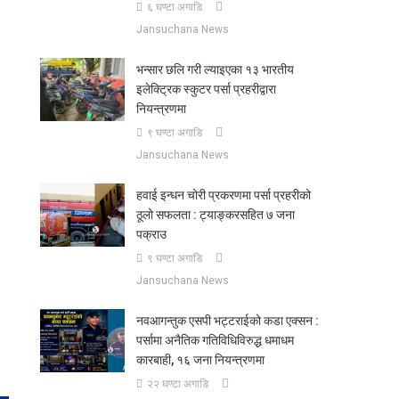
६ घण्टा अगाडि
Jansuchana News
भन्सार छलि गरी ल्याइएका १३ भारतीय
इलेक्ट्रिक स्कुटर पर्सा प्रहरीद्वारा
नियन्त्रणमा
९ घण्टा अगाडि
Jansuchana News
हवाई इन्धन चोरी प्रकरणमा पर्सा प्रहरीको
ठूलो सफलता : ट्याङ्करसहित ७ जना
पक्राउ
९ घण्टा अगाडि
Jansuchana News
नवआगन्तुक एसपी भट्टराईको कडा एक्सन :
पर्सामा अनैतिक गतिविधिविरुद्ध धमाधम
कारबाही, १६ जना नियन्त्रणमा
२२ घण्टा अगाडि