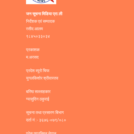
जन सूचना मिडिया प्रा.ली
निर्देशक एवं सम्पादक
रसीद आलम
९८४५०३३०३४
प्रकाशक
म.अरसद
प्रदेश ब्युरो चिफ
युगलकिशोर श्रीवास्तव
बरिष्ठ सल्लाहकार
ग्यासुदिन ठकुराई
सूचना तथा प्रसारण बिभाग
दर्ता नं :- ३६७६-०७९/०८०
प्रेस काउन्सिल नेपाल