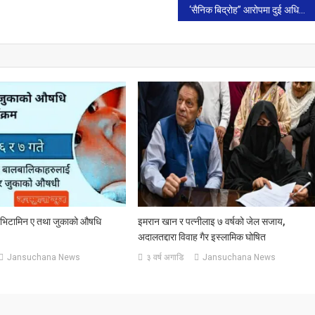
‘सैनिक बिद्रोह” आरोपमा दुई अधिकारी सैन्य हिरासतमा, अदालतमा उपस्थित गराउन सर्वोच्चको आदेश
े भिटामिन ए तथा जुकाको औषधि
इमरान खान र पत्नीलाइ ७ वर्षको जेल सजाय,
अदालतद्दारा विवाह गैर इस्लामिक घोषित
Jansuchana News
३ वर्ष अगाडि
Jansuchana News