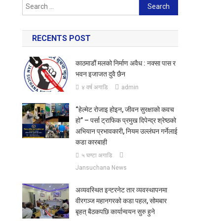
Search
for:
RECENTS POST
काठमाडौं मलको निर्माण अवैध : नक्सा पास र
भवन इजाजत दुवै छैन
४ वर्ष अगाडि
admin
“हेल्मेट रोजाइ होइन, जीवन सुरक्षाको कवच
हो” – पर्सा ट्राफिक प्रमुख दिपेन्द्र श्रेष्ठको
अभियान प्रभावकारी, नियम उल्लंघन गर्नेलाई
कडा कारबाही
५ घण्टा अगाडि
Jansuchana News
अव्यवस्थित इन्टरनेट तार व्यवस्थापनमा
वीरगञ्ज महानगरको कडा पहल, सोमबार
बृहत् बैठकपछि कार्यान्वयन सुरु हुने