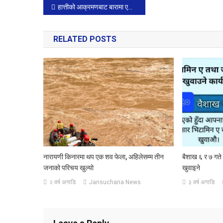
Post
हात्तीको आक्रमणबाट बारामा एककाे मृत्यु
Tweet 0
Share
0
navigation
RELATED POSTS
नारायणी किनारमा थप एक शव फेला, अहिलेसम्म तीन
बैशाख ६ र ७ गत
जनाको परिचय खुल्यो
खुवाइने
२ वर्ष अगाडि
Jansuchana News
३ वर्ष अगाडि