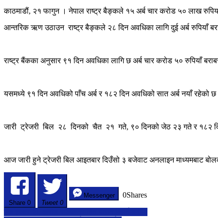
राष्ट्र
काठमाडौं, २१ फागुन । नेपाल राष्ट्र बैङ्कले १५ अर्ब चार करोड ५० लाख रुपियाँ
बैकले
१५
आन्तरिक ऋण उठाउन राष्ट्र बैङ्कले २८ दिन अवधिका लागि दुई अर्ब रुपियाँ बरा
अर्ब
बढीको
ट्रेजरी
बिल
राष्ट्र बैंकका अनुसार ९१ दिन अवधिका लागि छ अर्ब चार करोड ५० रुपियाँ बराब
बिक्री
गर्दै
यसमध्ये ९१ दिन अवधिको पाँच अर्ब र १८२ दिन अवधिको सात अर्ब नयाँ रहेको छ
जारी ट्रेजरी बिल २८ दिनको चैत २१ गते, ९० दिनको जेठ २३ गते र १८२ दिन
आज जारी हुने ट्रेजरी बिल आइतबार दिउँसो ३ बजेवाट अनलाइन माध्यमबाट बोलक
0
Shares
Messenger
Share
0
Tweet 0
Post
एक हजार २६ करोड संकलनसहित पठान किर्तिमानीमा