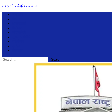
राष्ट्रको सर्वश्रेष्ठ आवाज
समाचार
विचार
अन्तरबार्ता
बिजेनेश
जीवनशैली
सूचनाप्रविधि
मनोरंजन
प्रदेश
खेलखुद
Search
for: