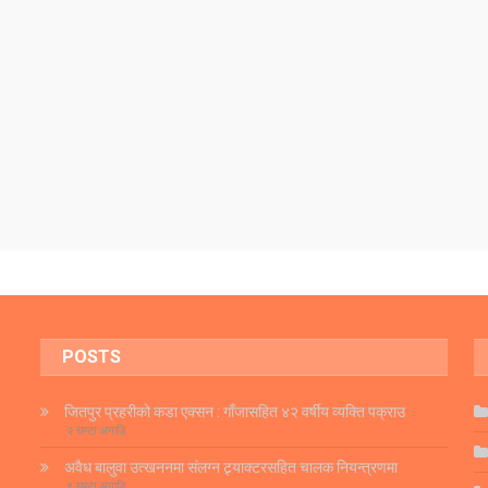
POSTS
जितपुर प्रहरीको कडा एक्सन : गाँजासहित ४२ वर्षीय व्यक्ति पक्राउ
२ घण्टा अगाडि
अवैध बालुवा उत्खननमा संलग्न ट्र्याक्टरसहित चालक नियन्त्रणमा
९ घण्टा अगाडि