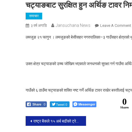
चट्याङबाट सुरक्षित हुन अर्थिङ टावर निर्
समाचार
Jansuchana News
३ वर्ष अगाडि
Leave A Comment
लमजुङ २१ फागुन । लमजुङको बेसीसहर नगरपालिका–३ गाउँसहर क्षेत्रको थुम्
उक्त क्षेत्र चट्याङको उच्च जोखिम भएकाले जनधनको सुरक्षा गर्न गाउँमा अर
न
गाउँको ६ ठाउँमा चट्याङको शक्ति नष्ट गर्ने अर्थिङ टावर राखेर बस्तीलाई चट्
0
Tweet 0
Messenger
Share
0
Shares
Post
राष्ट्र बैकले १५ अर्ब बढीको ट्रेजरी बिल बिक्री गर्दै