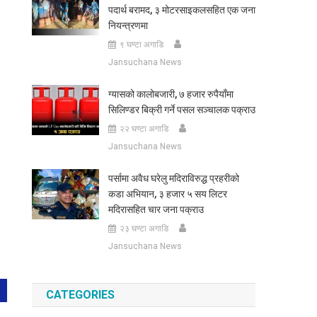
पदार्थ बरामद, ३ मोटरसाइकलसहित एक जना
नियन्त्रणमा
९ घण्टा अगाडि
Jansuchana News
ग्यासको कालोबजारी, ७ हजार रुपैयाँमा
सिलिण्डर बिक्री गर्ने पसल सञ्चालक पक्राउ
२२ घण्टा अगाडि
Jansuchana News
पर्सामा अवैध घरेलु मदिराविरुद्ध प्रहरीको
कडा अभियान, ३ हजार ५ सय लिटर
मदिरासहित चार जना पक्राउ
२३ घण्टा अगाडि
Jansuchana News
CATEGORIES