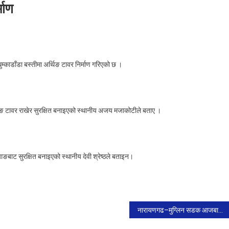
माण
On
चट्याङबाट
काडाँडा बस्तीमा अर्थिङ टावर निर्माण गरिएको छ ।
सुरक्षित
हुन
अर्थिङ
टावर
्थिङ टावर राखेर सुरक्षित बनाइएको स्थानीय अजय मजाकोटीले बताए ।
िर्माण
याङबाट सुरक्षित बनाइएको स्थानीय देवी श्रेष्ठले बताइन।
नारायणगढ–मुग्लिन सडक आजबाट नियमित सबारीसाधान चल्ने