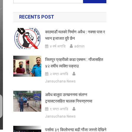
for:
RECENTS POST
काठमाडौं मलको निर्माण अवैध : नक्सा पास र
भवन इजाजत दुवै छैन
४ वर्ष अगाडि
admin
जितपुर प्रहरीको कडा एक्सन : गाँजासहित
४२ वर्षीय व्यक्ति पक्राउ
२ घण्टा अगाडि
Jansuchana News
अवैध बालुवा उत्खननमा संलग्न
ट्र्याक्टरसहित चालक नियन्त्रणमा
९ घण्टा अगाडि
Jansuchana News
पर्सामा ३९ किलोभन्दा बढी गाँजा जस्तो देखिने