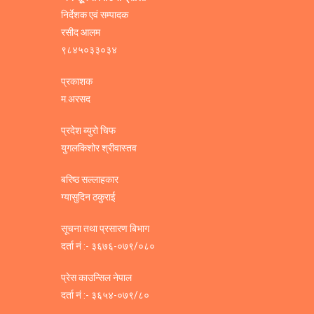
निर्देशक एवं सम्पादक
रसीद आलम
९८४५०३३०३४
प्रकाशक
म.अरसद
प्रदेश ब्युरो चिफ
युगलकिशोर श्रीवास्तव
बरिष्ठ सल्लाहकार
ग्यासुदिन ठकुराई
सूचना तथा प्रसारण बिभाग
दर्ता नं :- ३६७६-०७९/०८०
प्रेस काउन्सिल नेपाल
दर्ता नं :- ३६५४-०७९/८०