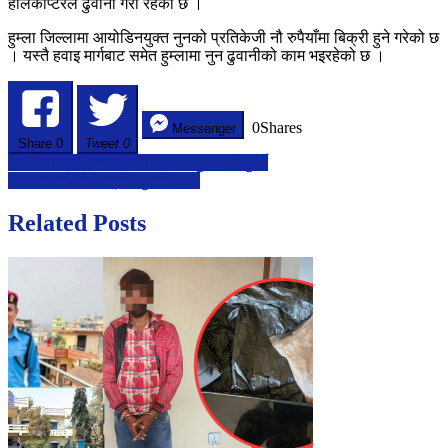
हेलिकोप्टरले ढुवानी गरी रहेको छ ।
हुम्ला जिल्लामा आयोडिनयुक्त नुनको प्रतिकेजी नौ रुपैयाँमा बिक्री हुने गरेको छ
। यस्तै हवाइ मार्गबाट समेत हुम्लामा नुन ढुवानीको काम भइरहेको छ ।
0
Shares
Messenger
Share
0
Tweet 0
Post
अब विवाह गर्दा स्थानीय तहबाट अनुमति लिनुपर्ने
१ हजार रुपैयाँले घट्यो सुनको मूल्य
navigation
Related Posts