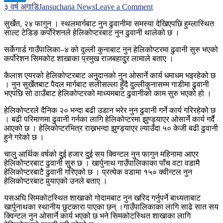
on
३ वर्ष अगाडि
Jansuchana News
Leave a Comment
हेलिकप्टरबाट
सुर्खेत, २४ फागुन । स्थलमार्गबाट नुन ढुवानीमा समस्या देखिएपछि हुम्लास्थित
हुम्लाको
साल्ट टेडिङ कर्पोरेशनले हेलिकोप्टरबाट नुन ढुवानी थालेको छ ।
गाउँगाउँमा
नुन
सर्केगार्ड गाउँपालिका–४ को दुल्ली कुनाबाट नुन हेलिकोप्टरमा ढुवानी सुरु भएको
ढुवानी
कर्पोरेशन सिमकोट शाखाका प्रमुख राजबहादुुर लामाले बताए ।
कैलाश एयरको हेलिकोप्टरबाट अनुुदानको नुन ओसार्ने कार्य धमाधम भइरहेको छ
। नुन सुर्खेतबाट पैदल मार्गबाट सलीसल्ला हुँदै दुुल्लीकुनासम्म गाडीमा ढुवानी
भएपछि सो ठाउँबाट हेलिकोप्टरको माध्यमबाट ढुवानीको काम सुरु भएको हो ।
हेलिकोप्टरले दैनिक २० भन्दा बढी उडान भरेर नुन ढुवानी गर्ने कार्य गरिरहेको छ
। बढी परिमाणमा ढुवानी गर्नका लागि हेलिकोप्टरमा झुण्ड्याएर ओसार्ने कार्य गर्दै
आएको छ । हेलिकोप्टरभित्र राख्नभन्दा झुण्ड्याएर ल्याउँदा ५० केजी बढी ढुवानी
हुने गरेको छ ।
चालुु आर्थिक वर्षको दुुई हजार दुुई सय क्विन्टल नुन फागुन महिनामा आएर
हेलिकोप्टरबाट ढुवानी सुुरु छ । खार्पुनाथ गाउँपालिकाका पाँच वटा वडामै
हेलिकोप्टरबाटै ढुवानी गरिएको छ । प्रत्येक वडामा १५० क्वीन्टल नुन
हेलिकोप्टरबाट पुर्‍याएको उनले बताए ।
यसअघि सिमकोटस्थित शाखाको गोदामबाट नुन खरिद गर्नुपर्ने बाध्यताबाट
खार्पुनाथका स्थानीय छुटकारा पाएका छन् ।गाउँपालिकाका लागि साढे सात सय
क्विन्टल नुन ओसार्ने कार्य भएको छ भने सिमकोटस्थित शाखाका लागि