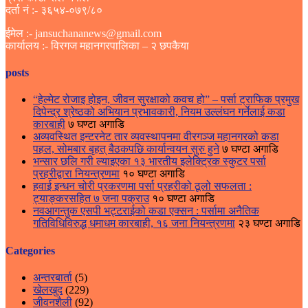
दर्ता नं :- ३६५४-०७९/८०
ईमेल :- jansuchananews@gmail.com
कार्यालय :- विरगज महानगरपालिका – २ छपकैया
posts
“हेल्मेट रोजाइ होइन, जीवन सुरक्षाको कवच हो” – पर्सा ट्राफिक प्रमुख
दिपेन्द्र श्रेष्ठको अभियान प्रभावकारी, नियम उल्लंघन गर्नेलाई कडा
कारबाही
७ घण्टा अगाडि
अव्यवस्थित इन्टरनेट तार व्यवस्थापनमा वीरगञ्ज महानगरको कडा
पहल, सोमबार बृहत् बैठकपछि कार्यान्वयन सुरु हुने
७ घण्टा अगाडि
भन्सार छलि गरी ल्याइएका १३ भारतीय इलेक्ट्रिक स्कुटर पर्सा
प्रहरीद्वारा नियन्त्रणमा
१० घण्टा अगाडि
हवाई इन्धन चोरी प्रकरणमा पर्सा प्रहरीको ठूलो सफलता :
ट्याङ्करसहित ७ जना पक्राउ
१० घण्टा अगाडि
नवआगन्तुक एसपी भट्टराईको कडा एक्सन : पर्सामा अनैतिक
गतिविधिविरुद्ध धमाधम कारबाही, १६ जना नियन्त्रणमा
२३ घण्टा अगाडि
Categories
अन्तरबार्ता
(5)
खेलखुद
(229)
जीवनशैली
(92)