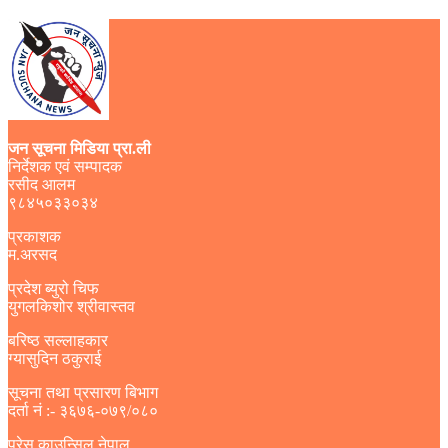
जन सूचना मिडिया प्रा.ली
निर्देशक एवं सम्पादक
रसीद आलम
९८४५०३३०३४
प्रकाशक
म.अरसद
प्रदेश ब्युरो चिफ
युगलकिशोर श्रीवास्तव
बरिष्ठ सल्लाहकार
ग्यासुदिन ठकुराई
सूचना तथा प्रसारण बिभाग
दर्ता नं :- ३६७६-०७९/०८०
प्रेस काउन्सिल नेपाल