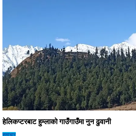
हेलिकप्टरबाट हुम्लाको गाउँगाउँमा नुन ढुवानी
समाचार