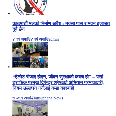
काठमाडौं मलको निर्माण अवैध : नक्सा पास र भवन इजाजत
दुवै छैन
४ वर्ष अगाडि
४ वर्ष अगाडि
admin
“हेल्मेट रोजाइ होइन, जीवन सुरक्षाको कवच हो” – पर्सा
ट्राफिक प्रमुख दिपेन्द्र श्रेष्ठको अभियान प्रभावकारी,
नियम उल्लंघन गर्नेलाई कडा कारबाही
७ घण्टा अगाडि
Jansuchana News