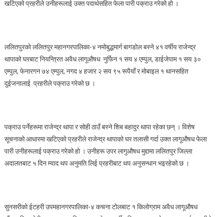
खटिएको प्रहरीले उनीहरूलाई उक्त पदार्थसहित फेला पारी पक्राउ गरेको हो ।
ललितपुरकाे ललितपुर महानगरपालिका-४ नमोबुद्धमार्ग बागडोल बस्ने ४१ वर्षीय राजेन्द्र
थापाको घरबाट नियन्त्रित अवैध लागूऔषध नुर्फिन १ सय ४ एम्पुल, डाईजेपाम १ सय ३०
एम्पुल, फेनारगन ७४ एम्पुल, नगद ४ हजार २ सय ९५ रूपैयाँ र मोबाइल १ थानसहित
दुईजनालाई प्रहरीले पक्राउ गरेको छ ।
पक्राउ पर्नेहरूमा राजेन्द्र थापा र सोही ठाउँ बस्ने शिब बहादुर थापा रहेका छन् । विशेष
सूचनाको आधारमा खटिएको प्रहरीले राजेन्द्र थापाको घर तलासी गर्दा उक्त लागूऔषध फेला
पारी उनीहरूलाई पक्राउ गरेको हो । उनीहरू उपर लागुऔषध मुद्दामा ललितपुर जिल्ला
अदालतबाट ५ दिन म्याद थप अनुमति लिई प्रहरीबाट थप अनुसन्धान भइरहेको छ ।
सुनसरीकाे ईटहरी उपमहानगरपालिका-४ कचना टोलबाट १ किलोग्राम अवैध लागूऔषध