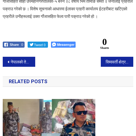
गाँजासहित सोही उपमहानगरपालिका-५ बस्ने २८ वर्षीय भिम तामाङ समेत २ जनालाई प्रहरीले
पक्राउ गरेको छ । विशेष सूचनाको आधारमा ईलाका प्रहरी कार्यालय ईटहरीबाट खटिएको
प्रहरीले उनीहरूलाई उक्त गाँजासहित फेला पारी पक्राउ गरेको हो ।
0
Tweet 0
Messenger
Share
0
Shares
Post
नेपालको तेस्रो उपराष्ट्रपतिमा रामसहायप्रसाद यादव निर्वाचित
सिमावर्ती क्षेत्रका १० प्रतिशत जनता भारतीय नुन प्रयोग गर्दै
navigation
RELATED POSTS