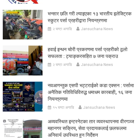
भन्सार छलि गरी ल्याइएका १३ भारतीय इलेक्ट्रिक
स्कुटर पर्सा प्रहरीद्वारा नियन्त्रणमा
२ घण्टा अगाडि
Jansuchana News
हवाई इन्धन चोरी प्रकरणमा पर्सा प्रहरीको ठूलो
सफलता : ट्याङ्करसहित ७ जना पक्राउ
२ घण्टा अगाडि
Jansuchana News
नवआगन्तुक एसपी भट्टराईको कडा एक्सन : पर्सामा
अनैतिक गतिविधिविरुद्ध धमाधम कारबाही, १६ जना
नियन्त्रणमा
१५ घण्टा अगाडि
Jansuchana News
अव्यवस्थित इन्टरनेटका तार व्यवस्थापनमा वीरगञ्ज
महानगर सक्रिय, सेवा प्रदायकलाई छलफलमा
अनिवार्य उपस्थित हुन निर्देशन