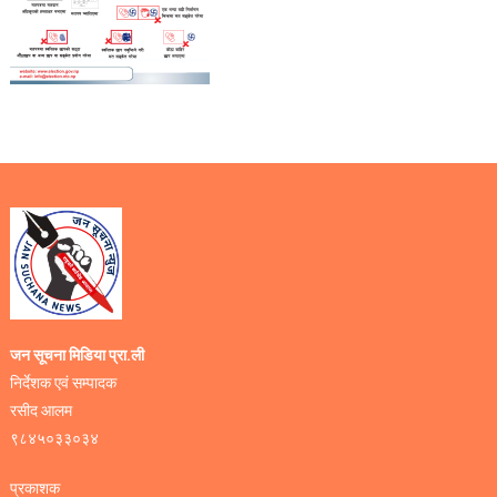
जन सूचना मिडिया प्रा.ली
निर्देशक एवं सम्पादक
रसीद आलम
९८४५०३३०३४
प्रकाशक