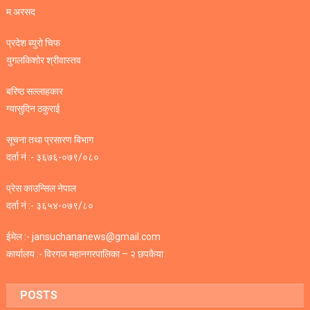
म.अरसद
प्रदेश ब्युरो चिफ
युगलकिशोर श्रीवास्तव
बरिष्ठ सल्लाहकार
ग्यासुदिन ठकुराई
सूचना तथा प्रसारण बिभाग
दर्ता नं :- ३६७६-०७९/०८०
प्रेस काउन्सिल नेपाल
दर्ता नं :- ३६५४-०७९/८०
ईमेल :- jansuchananews@gmail.com
कार्यालय :- विरगज महानगरपालिका – २ छपकैया
POSTS