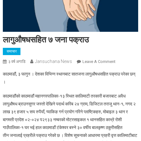
लागुऔषधसहित ७ जना पक्राउ
समाचार
Jansuchana News
On
३ वर्ष अगाडि
Leave A Comment
लागुऔषधसहित
काठमाडौं, ३ फागुन । देशका विभिन्‍न स्थानबाट सातजना लागुऔषधसहित पक्राउ परेका छन्
७
।
जना
पक्राउ
काठमाडौंकाे काठमाडौं महानगरपालिका-१३ स्थित कालिमाटी तरकारी बजारबाट अवैध
लागूऔषध ब्राउनसुगर जस्तो देखिने पदार्थ करिब २४ ग्राम, डिजिटल तराजु थान-१, नगद २
लाख ३९ हजार ५ सय रुपैयाँ, प्याकिङ गर्न प्रयोग गरिने प्लाष्टिकहरु, मोबाइल ३ थान र
बागमती प्रदेश ०२-०२४ प२९३३ नम्बरको मोटरसाइकल १ थानसहित काभ्रे रोशी
गाउँपालिका-१ घर भई हाल काठमाडौं टंकेश्वर बस्ने ३० वर्षीय बालकृष्ण ठकुरीसहित
तीन जनालाई प्रहरीले पक्राउ गरेको छ । विशेष सूचनाको आधारमा प्रहरी वृत्त कालिमाटीबाट