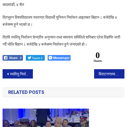
काठमाडौं, ४ चैत
निर्वाचनका
लागि
त्रिभुवन विश्वविद्यालय स्वतन्त्र विद्यार्थी युनियन निर्वाचन आइतबार बिहान ८ बजेदेखि ४
भोलि
बजेसम्म हुने भएको छ।
बिहान
८
त्रिवि स्ववियु निर्वाचन केन्द्रीय अनुगमन तथा समन्वय समितिले शनिबार प्रेस विज्ञप्ति जारी
बजेदेखि
गर्दै भोलि बिहान ८ बजेदेखि ४ बजेसम्म निर्वाचन हुने जनाएको हो।
अपराह्न
४
0
Tweet 0
Messenger
Share
0
बजेसम्म
Shares
मतदान
हुने
Post
स्ववियु निर्वाचनको सुरक्षा चुस्त बनाउन सुरक्षा निकायलाई प्रधानमन्त्रीको निर्देशन
बिराटनगरमा आज बिहानै देखी निषेधज्ञा सुरु
navigation
RELATED POSTS