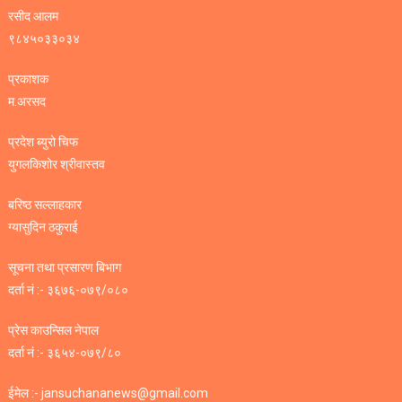
रसीद आलम
९८४५०३३०३४
प्रकाशक
म.अरसद
प्रदेश ब्युरो चिफ
युगलकिशोर श्रीवास्तव
बरिष्ठ सल्लाहकार
ग्यासुदिन ठकुराई
सूचना तथा प्रसारण बिभाग
दर्ता नं :- ३६७६-०७९/०८०
प्रेस काउन्सिल नेपाल
दर्ता नं :- ३६५४-०७९/८०
ईमेल :- jansuchananews@gmail.com