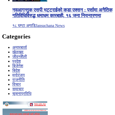
नवआगन्तुक एसपी भट्टराईको कडा एक्सन : पर्सामा अनैतिक
गतिविधिविरुद्ध धमाधम कारबाही, १६ जना नियन्त्रणमा
१८ घण्टा अगाडि
Jansuchana News
Categories
अन्तरबार्ता
खेलखुद
जीवनशैली
प्रदेश
बिजेनेश
बिदेश
मनोरंजन
राजनीति
विचार
समाचार
सूचनाप्रविधि