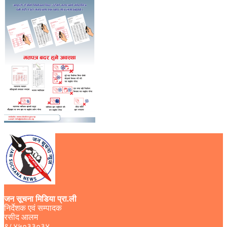
जन सूचना मिडिया प्रा.ली
निर्देशक एवं सम्पादक
रसीद आलम
९८४५०३३०३४