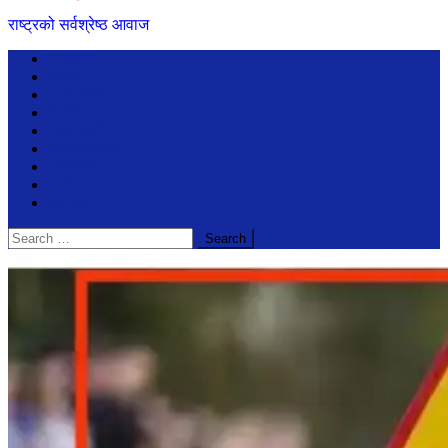
राष्ट्रको सर्वश्रेष्ठ आवाज
समाचार
विचार
अन्तरबार्ता
बिजेनेश
जीवनशैली
सूचनाप्रविधि
मनोरंजन
प्रदेश
खेलखुद
Search
for: