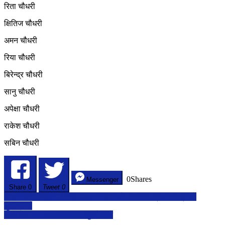
रिता चौधरी
क्षितिज चौधरी
अमन चौधरी
रिया चौधरी
बिरेन्द्र चौधरी
सानु चौधरी
अपेक्षा चौधरी
राकेश चौधरी
सबिन चौधरी
0
Shares
Messenger
Share
0
Tweet 0
Post
अन्तर्राष्ट्रिय जातीय विभेद उन्मूलन दिवसको अवसरमा प्रधानमन्त्रीको
शुभकामना
navigation
आज बैंक तथा वित्तिय संस्था खुल्लै रहने