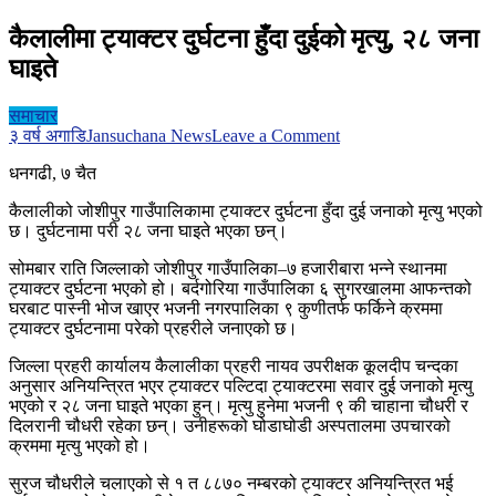
कैलालीमा ट्याक्टर दुर्घटना हुँदा दुईको मृत्यु, २८ जना
घाइते
समाचार
on
३ वर्ष अगाडि
Jansuchana News
Leave a Comment
कैलालीमा
धनगढी, ७ चैत
ट्याक्टर
दुर्घटना
कैलालीको जोशीपुर गाउँपालिकामा ट्याक्टर दुर्घटना हुँदा दुई जनाको मृत्यु भएको
हुँदा
छ। दुर्घटनामा परी २८ जना घाइते भएका छन्।
दुईको
मृत्यु,
सोमबार राति जिल्लाको जोशीपुर गाउँपालिका–७ हजारीबारा भन्ने स्थानमा
२८
ट्याक्टर दुर्घटना भएको हो। बर्दगोरिया गाउँपालिका ६ सुगरखालमा आफन्तको
जना
घरबाट पास्नी भोज खाएर भजनी नगरपालिका ९ कुणीतर्फ फर्किने क्रममा
घाइते
ट्याक्टर दुर्घटनामा परेको प्रहरीले जनाएको छ।
जिल्ला प्रहरी कार्यालय कैलालीका प्रहरी नायव उपरीक्षक कूलदीप चन्दका
अनुसार अनियन्त्रित भएर ट्याक्टर पल्टिदा ट्याक्टरमा सवार दुई जनाको मृत्यु
भएको र २८ जना घाइते भएका हुन्। मृत्यु हुनेमा भजनी ९ की चाहाना चौधरी र
दिलरानी चौधरी रहेका छन्। उनीहरूको घोडाघोडी अस्पतालमा उपचारको
क्रममा मृत्यु भएको हो।
सुरज चौधरीले चलाएको से १ त ८८७० नम्बरको ट्याक्टर अनियन्त्रित भई