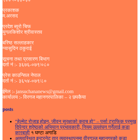
प्रकाशक
म.अरसद
प्रदेश ब्युरो चिफ
युगलकिशोर श्रीवास्तव
बरिष्ठ सल्लाहकार
ग्यासुदिन ठकुराई
सूचना तथा प्रसारण बिभाग
दर्ता नं :- ३६७६-०७९/०८०
प्रेस काउन्सिल नेपाल
दर्ता नं :- ३६५४-०७९/८०
ईमेल :- jansuchananews@gmail.com
कार्यालय :- विरगज महानगरपालिका – २ छपकैया
posts
“हेल्मेट रोजाइ होइन, जीवन सुरक्षाको कवच हो” – पर्सा ट्राफिक प्रमुख
दिपेन्द्र श्रेष्ठको अभियान प्रभावकारी, नियम उल्लंघन गर्नेलाई कडा
कारबाही
१ घण्टा अगाडि
अव्यवस्थित इन्टरनेट तार व्यवस्थापनमा वीरगञ्ज महानगरको कडा