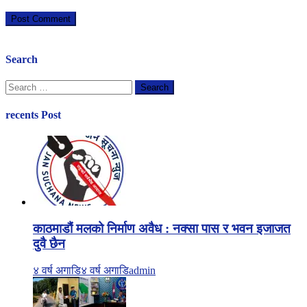
Search
Search
for:
recents Post
काठमाडौं मलको निर्माण अवैध : नक्सा पास र भवन इजाजत
दुवै छैन
४ वर्ष अगाडि
४ वर्ष अगाडि
admin