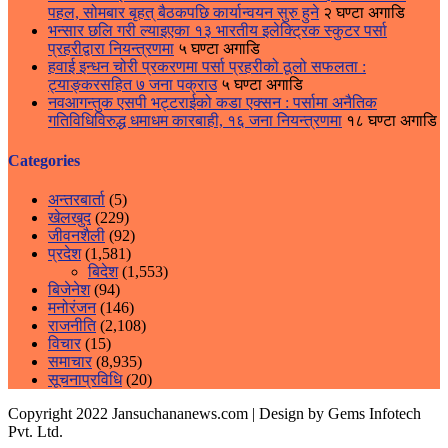
पहल, सोमबार बृहत् बैठकपछि कार्यान्वयन सुरु हुने
२ घण्टा अगाडि
भन्सार छलि गरी ल्याइएका १३ भारतीय इलेक्ट्रिक स्कुटर पर्सा
प्रहरीद्वारा नियन्त्रणमा
५ घण्टा अगाडि
हवाई इन्धन चोरी प्रकरणमा पर्सा प्रहरीको ठूलो सफलता :
ट्याङ्करसहित ७ जना पक्राउ
५ घण्टा अगाडि
नवआगन्तुक एसपी भट्टराईको कडा एक्सन : पर्सामा अनैतिक
गतिविधिविरुद्ध धमाधम कारबाही, १६ जना नियन्त्रणमा
१८ घण्टा अगाडि
Categories
अन्तरबार्ता
(5)
खेलखुद
(229)
जीवनशैली
(92)
प्रदेश
(1,581)
बिदेश
(1,553)
बिजेनेश
(94)
मनोरंजन
(146)
राजनीति
(2,108)
विचार
(15)
समाचार
(8,935)
सूचनाप्रविधि
(20)
Copyright 2022 Jansuchananews.com
| Design by Gems Infotech
Pvt. Ltd.