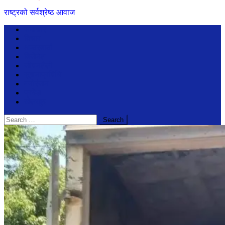
राष्ट्रको सर्वश्रेष्ठ आवाज
समाचार
विचार
अन्तरबार्ता
बिजेनेश
जीवनशैली
सूचनाप्रविधि
मनोरंजन
प्रदेश
खेलखुद
Search
for: