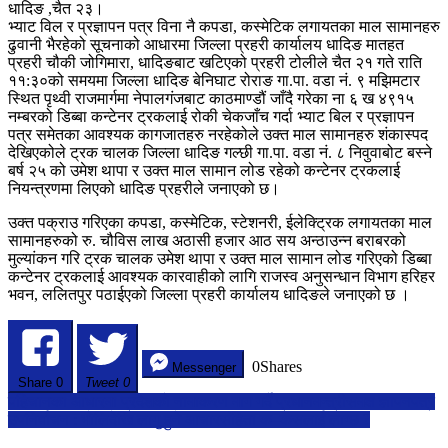
धादिङ ,चैत २३।
लाख
भ्याट विल र प्रज्ञापन पत्र विना नै कपडा, कस्मेटिक लगायतका माल सामानहरु
भन्दा
ढुवानी भैरहेको सूचनाको आधारमा जिल्ला प्रहरी कार्यालय धादिङ मातहत
बढीका
प्रहरी चौकी जोगिमारा, धादिङबाट खटिएको प्रहरी टोलीले चैत २१ गते राति
माल
११:३०को समयमा जिल्ला धादिङ बेनिघाट रोराङ गा.पा. वडा नं. ९ मझिमटार
सामान
स्थित पृथ्वी राजमार्गमा नेपालगंजबाट काठमाण्डौं जाँदै गरेका ना ६ ख ४९१५
सहित
नम्बरको डिब्बा कन्टेनर ट्रकलाई रोकी चेकजाँच गर्दा भ्याट बिल र प्रज्ञापन
कन्टेनर
पत्र समेतका आवश्यक कागजातहरु नरहेकोले उक्त माल सामानहरु शंकास्पद
ट्रक
देखिएकोले ट्रक चालक जिल्ला धादिङ गल्छी गा.पा. वडा नं. ८ निवुवाबोट बस्ने
धादिङ
बर्ष २५ को उमेश थापा र उक्त माल सामान लोड रहेको कन्टेनर ट्रकलाई
प्रहरीद्वारा
नियन्त्रणमा लिएको धादिङ प्रहरीले जनाएको छ।
पक्राउ
।
उक्त पक्राउ गरिएका कपडा, कस्मेटिक, स्टेशनरी, ईलेक्ट्रिक लगायतका माल
सामानहरुको रु. चौविस लाख अठासी हजार आठ सय अन्ठाउन्न बराबरको
मुल्यांकन गरि ट्रक चालक उमेश थापा र उक्त माल सामान लोड गरिएको डिब्बा
कन्टेनर ट्रकलाई आवश्यक कारवाहीको लागि राजस्व अनुसन्धान विभाग हरिहर
भवन, ललितपुर पठाईएको जिल्ला प्रहरी कार्यालय धादिङले जनाएको छ ।
0
Shares
Messenger
Share
0
Tweet 0
Post
पहिचानका आधारमा प्रदेशको नामाकरण माग गर्दै प्रधानमन्त्रीसमक्ष ज्ञापनपत्र
उपनिर्वाचन : भोलिदेखि लागु हुने आचारसंहिता क–कसलाई लाग्छ ?
navigation