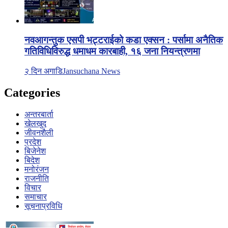
नवआगन्तुक एसपी भट्टराईको कडा एक्सन : पर्सामा अनैतिक
गतिविधिविरुद्ध धमाधम कारबाही, १६ जना नियन्त्रणमा
२ दिन अगाडि
Jansuchana News
Categories
अन्तरबार्ता
खेलखुद
जीवनशैली
प्रदेश
बिजेनेश
बिदेश
मनोरंजन
राजनीति
विचार
समाचार
सूचनाप्रविधि