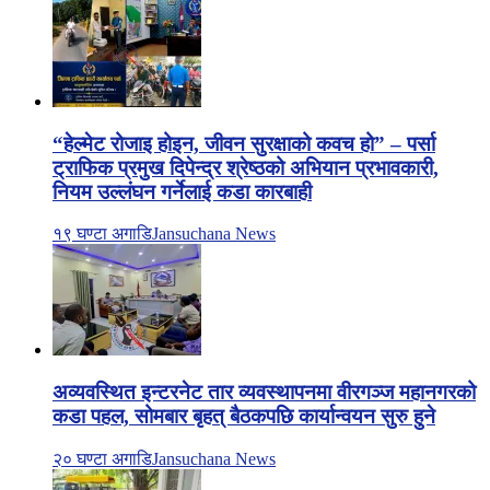
“हेल्मेट रोजाइ होइन, जीवन सुरक्षाको कवच हो” – पर्सा
ट्राफिक प्रमुख दिपेन्द्र श्रेष्ठको अभियान प्रभावकारी,
नियम उल्लंघन गर्नेलाई कडा कारबाही
१९ घण्टा अगाडि
Jansuchana News
अव्यवस्थित इन्टरनेट तार व्यवस्थापनमा वीरगञ्ज महानगरको
कडा पहल, सोमबार बृहत् बैठकपछि कार्यान्वयन सुरु हुने
२० घण्टा अगाडि
Jansuchana News