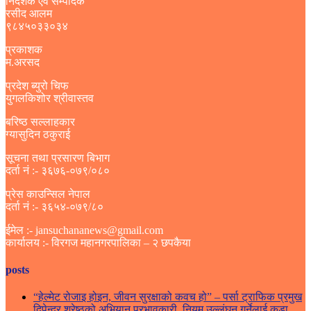
निर्देशक एवं सम्पादक
रसीद आलम
९८४५०३३०३४
प्रकाशक
म.अरसद
प्रदेश ब्युरो चिफ
युगलकिशोर श्रीवास्तव
बरिष्ठ सल्लाहकार
ग्यासुदिन ठकुराई
सूचना तथा प्रसारण बिभाग
दर्ता नं :- ३६७६-०७९/०८०
प्रेस काउन्सिल नेपाल
दर्ता नं :- ३६५४-०७९/८०
ईमेल :- jansuchananews@gmail.com
कार्यालय :- विरगज महानगरपालिका – २ छपकैया
posts
“हेल्मेट रोजाइ होइन, जीवन सुरक्षाको कवच हो” – पर्सा ट्राफिक प्रमुख
दिपेन्द्र श्रेष्ठको अभियान प्रभावकारी, नियम उल्लंघन गर्नेलाई कडा