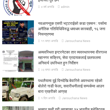
इजाजत दुवै छैन
४ वर्ष अगाडि
admin
नवआगन्तुक एसपी भट्टराईको कडा एक्सन : पर्सामा
अनैतिक गतिविधिविरुद्ध धमाधम कारबाही, १६ जना
नियन्त्रणमा
११ घण्टा अगाडि
Jansuchana News
अव्यवस्थित इन्टरनेटका तार व्यवस्थापनमा वीरगञ्ज
महानगर सक्रिय, सेवा प्रदायकलाई छलफलमा
अनिवार्य उपस्थित हुन निर्देशन
२३ घण्टा अगाडि
Jansuchana News
पथलैयामा दुई दिनदेखि बेवारिसे अवस्थामा रहेको
बोलेरो गाडी फेला, सवारीधनीलाई सम्पर्कमा आउन
बारा प्रहरीको आग्रह
१ दिन अगाडि
Jansuchana News
भन्सार छली गरी ल्याइएका १४ भारतीय इलेक्ट्रिक