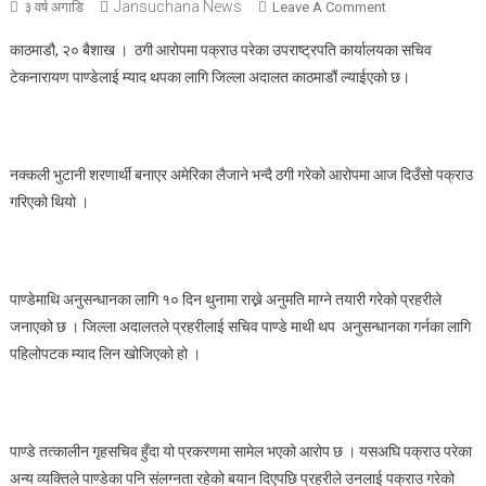
Jansuchana News
On
३ वर्ष अगाडि
Leave A Comment
नक्कली
काठमाडौ‌, २० बैशाख । ठगी आरोपमा पक्राउ परेका उपराष्ट्रपति कार्यालयका सचिव
भुटानी
टेकनारायण पाण्डेलाई म्याद थपका लागि जिल्ला अदालत काठमाडौं ल्याईएको छ।
शरणार्थी
प्रकरणमा
मुछिएका
सचिव
नक्कली भुटानी शरणार्थी बनाएर अमेरिका लैजाने भन्दै ठगी गरेको आरोपमा आज दिउँसो पक्राउ
पाण्डेलाई
गरिएको थियो ।
म्याद
थप्न
जिल्ला
अदालत
पाण्डेमाथि अनुसन्धानका लागि १० दिन थुनामा राख्ने अनुमति माग्ने तयारी गरेको प्रहरीले
ल्याईयो
जनाएको छ । जिल्ला अदालतले प्रहरीलाई सचिव पाण्डे माथी थप अनुसन्धानका गर्नका लागि
पहिलोपटक म्याद लिन खोजिएको हो ।
पाण्डे तत्कालीन गृहसचिव हुँदा यो प्रकरणमा सामेल भएको आरोप छ । यसअघि पक्राउ परेका
अन्य व्यक्तिले पाण्डेका पनि संलग्नता रहेको बयान दिएपछि प्रहरीले उनलाई पक्राउ गरेको