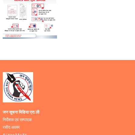
जन सूचना मिडिया प्रा.ली
निर्देशक एवं सम्पादक
रसीद आलम
९८४५०३३०३४