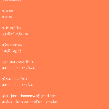
प्रकाशक
म.अरसद
प्रदेश ब्युरो चिफ
युगलकिशोर श्रीवास्तव
बरिष्ठ सल्लाहकार
ग्यासुदिन ठकुराई
सूचना तथा प्रसारण बिभाग
दर्ता नं :- ३६७६-०७९/०८०
प्रेस काउन्सिल नेपाल
दर्ता नं :- ३६५४-०७९/८०
ईमेल :- jansuchananews@gmail.com
कार्यालय :- विरगज महानगरपालिका – २ छपकैया