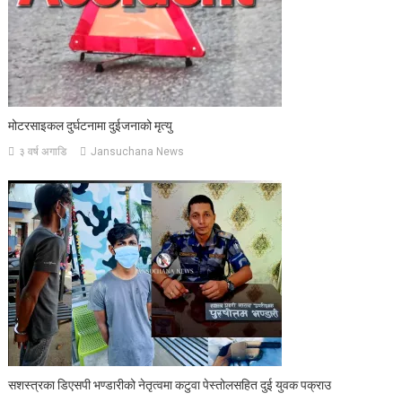
मोटरसाइकल दुर्घटनामा दुईजनाको मृत्यु
३ वर्ष अगाडि
Jansuchana News
सशस्त्रका डिएसपी भण्डारीको नेतृत्वमा कटुवा पेस्तोलसहित दुई युवक पक्राउ