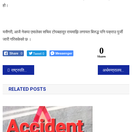
हो।
यसैगरी, आजै नेकपा एमालेका सचिव टोपबहादुर रायमाझि लगायत बिरुद्ध पनि पक्राउ पुर्जी
जारी गरिसकेको छ ।
0
Tweet 0
Messenger
Share
0
Shares
Post
राष्ट्रपतिद्वारा मिटरब्याज समस्या समाधान गर्नेसम्बन्धी अध्यादेश जारी
अर्थमन्त्रालयका सचिव फेरिए
navigation
RELATED POSTS