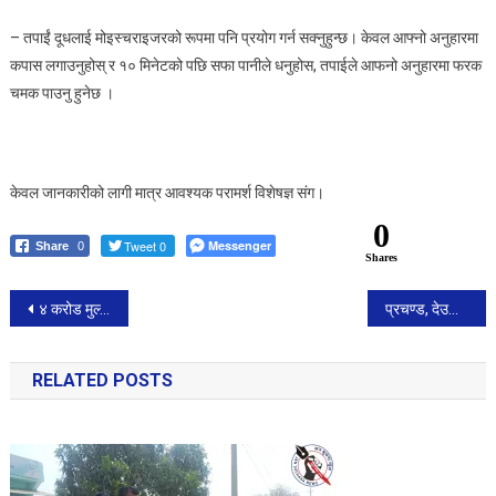
– तपाईं दूधलाई मोइस्चराइजरको रूपमा पनि प्रयोग गर्न सक्नुहुन्छ। केवल आफ्नो अनुहारमा
कपास लगाउनुहोस् र १० मिनेटको पछि सफा पानीले धनुहोस, तपाईले आफनो अनुहारमा फरक
चमक पाउनु हुनेछ ।
केवल जानकारीको लागी मात्र आवश्यक परामर्श विशेषज्ञ संग।
0
Tweet 0
Messenger
Share
0
Shares
Post
४ करोड मुल्य बराबर सुनका ५२ वटा बिस्कुटसहित दुई भारतीय पक्राउ
प्रचण्ड, देउवा र ओलीबीचको भेटवार्ता सशंकित, प्रेम सुवालले सोधे- फिल्म देखाउन हो ?’
navigation
RELATED POSTS