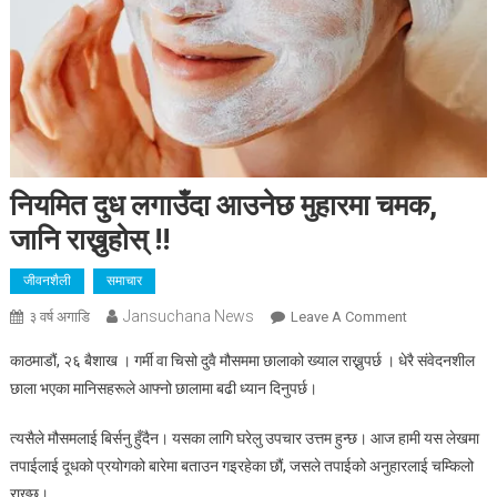
नियमित दुध लगाउँदा आउनेछ मुहारमा चमक,
जानि राख्नुहोस् !!
जीवनशैली
समाचार
Jansuchana News
On
३ वर्ष अगाडि
Leave A Comment
नियमित
काठमाडौं, २६ बैशाख । गर्मी वा चिसो दुवै मौसममा छालाको ख्याल राख्नुपर्छ । धेरै संवेदनशील
दुध
छाला भएका मानिसहरूले आफ्नो छालामा बढी ध्यान दिनुपर्छ।
लगाउँदा
आउनेछ
त्यसैले मौसमलाई बिर्सनु हुँदैन। यसका लागि घरेलु उपचार उत्तम हुन्छ। आज हामी यस लेखमा
मुहारमा
तपाईलाई दूधको प्रयोगको बारेमा बताउन गइरहेका छौं, जसले तपाईको अनुहारलाई चम्किलो
चमक,
राख्छ।
जानि