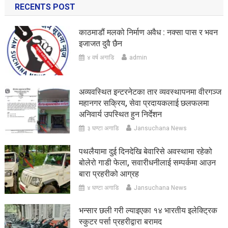
RECENTS POST
काठमाडौं मलको निर्माण अवैध : नक्सा पास र भवन
इजाजत दुवै छैन
४ वर्ष अगाडि
admin
अव्यवस्थित इन्टरनेटका तार व्यवस्थापनमा वीरगञ्ज
महानगर सक्रिय, सेवा प्रदायकलाई छलफलमा
अनिवार्य उपस्थित हुन निर्देशन
३ घण्टा अगाडि
Jansuchana News
पथलैयामा दुई दिनदेखि बेवारिसे अवस्थामा रहेको
बोलेरो गाडी फेला, सवारीधनीलाई सम्पर्कमा आउन
बारा प्रहरीको आग्रह
४ घण्टा अगाडि
Jansuchana News
भन्सार छली गरी ल्याइएका १४ भारतीय इलेक्ट्रिक
स्कुटर पर्सा प्रहरीद्वारा बरामद