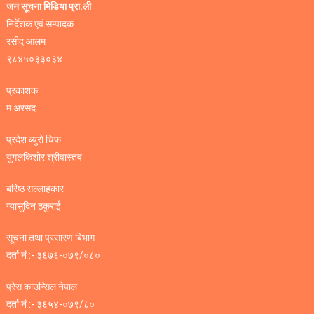
जन सूचना मिडिया प्रा.ली
निर्देशक एवं सम्पादक
रसीद आलम
९८४५०३३०३४
प्रकाशक
म.अरसद
प्रदेश ब्युरो चिफ
युगलकिशोर श्रीवास्तव
बरिष्ठ सल्लाहकार
ग्यासुदिन ठकुराई
सूचना तथा प्रसारण बिभाग
दर्ता नं :- ३६७६-०७९/०८०
प्रेस काउन्सिल नेपाल
दर्ता नं :- ३६५४-०७९/८०