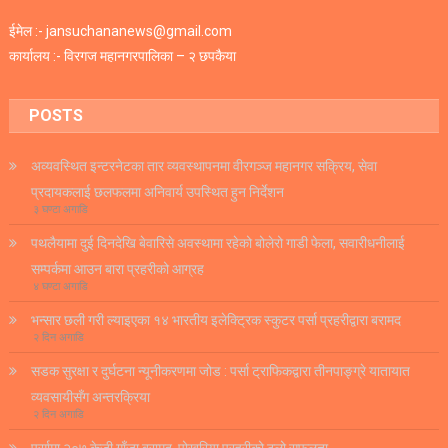
ईमेल :- jansuchananews@gmail.com
कार्यालय :- विरगज महानगरपालिका – २ छपकैया
POSTS
अव्यवस्थित इन्टरनेटका तार व्यवस्थापनमा वीरगञ्ज महानगर सक्रिय, सेवा
प्रदायकलाई छलफलमा अनिवार्य उपस्थित हुन निर्देशन
३ घण्टा अगाडि
पथलैयामा दुई दिनदेखि बेवारिसे अवस्थामा रहेको बोलेरो गाडी फेला, सवारीधनीलाई
सम्पर्कमा आउन बारा प्रहरीको आग्रह
४ घण्टा अगाडि
भन्सार छली गरी ल्याइएका १४ भारतीय इलेक्ट्रिक स्कुटर पर्सा प्रहरीद्वारा बरामद
२ दिन अगाडि
सडक सुरक्षा र दुर्घटना न्यूनीकरणमा जोड : पर्सा ट्राफिकद्वारा तीनपाङ्ग्रे यातायात
व्यवसायीसँग अन्तरक्रिया
२ दिन अगाडि
पर्सामा २०७ केजी गाँजा बरामद, पोखरिया प्रहरीको ठूलो सफलता