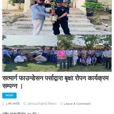
सत्मार्ग फाउन्डेसन पर्साद्वारा बृक्षा रोपन कार्यक्रम
सम्पन्न ।
समाचार
Jansuchana News
On
३ वर्ष अगाडि
Leave A Comment
सत्मार्ग
रसीद आलम,बिरगंज ,१४ जेठ ।