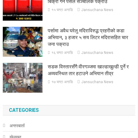
बिक्री गर्ने पसल सञ्चालक पक्राउ
१५ घण्टा अगाडि
Jansuchana News
पर्सामा अवैध घरेलु मदिराविरुद्ध प्रहरीको कडा
अभियान, ३ हजार ५ सय लिटर मदिरासहित चार
जना पक्राउ
१६ घण्टा अगाडि
Jansuchana News
सडक विस्तारसँगै वीरगञ्जमा खाल्डाखुल्डी पुर्ने र
अव्यवस्थित तार हटाउने अभियान तीव्र
१७ घण्टा अगाडि
Jansuchana News
CATEGORIES
अन्तरबार्ता
खेलखुद