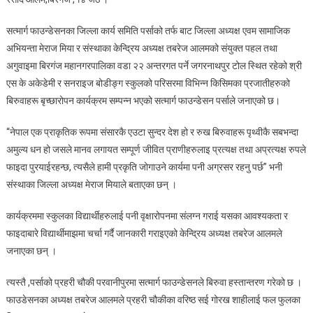
फाउन्डेसन
पर्साद्वारा
सत्मार्ग फाउन्डेसनका जिल्ला कार्य समिति पर्साको तर्फ बाट जिल्ला अध्यक्ष एवम सामाजिक
बृक्षा
अभियन्ता मेराज मिया र संस्थाका केन्द्रिय अध्यक्ष तबरेज आलमको संयुक्त पहल तथा
रोपन
अगुवाइमा बिरगंज महानगरपालिका वडा २२ अन्तरगत पर्ने जगरनाथपुर टोल स्थित रहेको श्री
कार्यक्रम
एस के अकेडेमी र सनराइज बोडीङ्ग स्कुलको परिसरमा विभिन्न किसिमका प्रजातीहरुको
सम्पन्न
।
बिरुवाहरू बृच्छारोपन कार्यक्रम सम्पन्न भएको सत्मार्ग फाउन्डेसन पर्साले जनाएको छ।
“नेपाल एक प्राकृतिक रूपमा संसारकै एउटा सुन्दर देश हो र रुख बिरुवाहरू पृथ्वीकै सबभन्दा
अमुल्य धन हो जसले मानव लगायत सम्पूर्ण जीवित प्राणीहरुलाइ प्रत्यक्ष तथा अप्रत्यक्ष रुपले
फाइदा पुरयाईरहन्छ, त्यसैले हामी प्रकृति जोगाउने कार्यमा पनी अग्रसर रहनु पर्छ” भनी
संस्थाका जिल्ला अध्यक्ष मेराज मियाले बताएका छन् ।
कार्यक्रममा स्कुलका विद्यार्थीहरुलाई पनी वृक्षारोपनमा संलग्न गराई यसका आवश्यकता र
फाइदाबारे विद्यार्थीमाझमा चर्चा गर्दै जानकारी गराइएको केन्द्रिय अध्यक्ष तबरेज आलमले
जनाएका छन् ।
त्यस्तै ,पर्साको प्रहरी चौकी परवानीपुरमा सत्मार्ग फाउन्डेसनले बिरुवा हस्तान्तरण गरेको छ ।
फाउडेसनका अध्यक्ष तबरेज आलमले प्रहरी चौकीका वरिष्ठ सई गोरख शाहीलाई फल फुलका