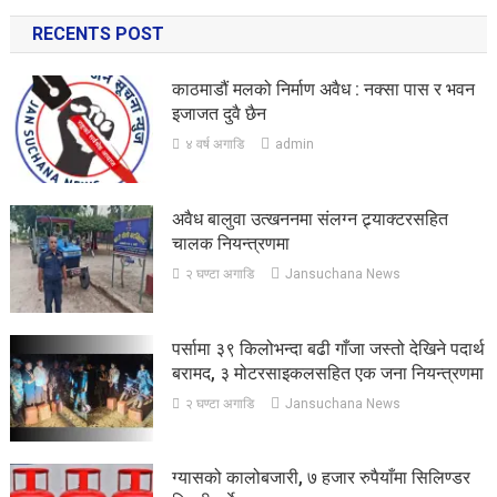
RECENTS POST
काठमाडौं मलको निर्माण अवैध : नक्सा पास र भवन
इजाजत दुवै छैन
४ वर्ष अगाडि
admin
अवैध बालुवा उत्खननमा संलग्न ट्र्याक्टरसहित
चालक नियन्त्रणमा
२ घण्टा अगाडि
Jansuchana News
पर्सामा ३९ किलोभन्दा बढी गाँजा जस्तो देखिने पदार्थ
बरामद, ३ मोटरसाइकलसहित एक जना नियन्त्रणमा
२ घण्टा अगाडि
Jansuchana News
ग्यासको कालोबजारी, ७ हजार रुपैयाँमा सिलिण्डर