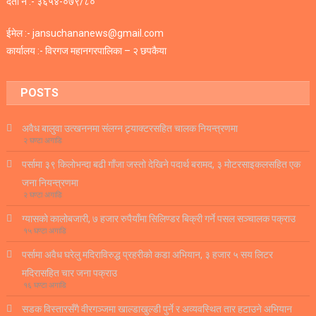
दर्ता नं :- ३६५४-०७९/८०
ईमेल :- jansuchananews@gmail.com
कार्यालय :- विरगज महानगरपालिका – २ छपकैया
POSTS
अवैध बालुवा उत्खननमा संलग्न ट्र्याक्टरसहित चालक नियन्त्रणमा
२ घण्टा अगाडि
पर्सामा ३९ किलोभन्दा बढी गाँजा जस्तो देखिने पदार्थ बरामद, ३ मोटरसाइकलसहित एक
जना नियन्त्रणमा
२ घण्टा अगाडि
ग्यासको कालोबजारी, ७ हजार रुपैयाँमा सिलिण्डर बिक्री गर्ने पसल सञ्चालक पक्राउ
१५ घण्टा अगाडि
पर्सामा अवैध घरेलु मदिराविरुद्ध प्रहरीको कडा अभियान, ३ हजार ५ सय लिटर
मदिरासहित चार जना पक्राउ
१६ घण्टा अगाडि
सडक विस्तारसँगै वीरगञ्जमा खाल्डाखुल्डी पुर्ने र अव्यवस्थित तार हटाउने अभियान