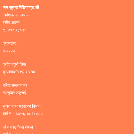
जन सूचना मिडिया प्रा.ली
निर्देशक एवं सम्पादक
रसीद आलम
९८४५०३३०३४
प्रकाशक
म.अरसद
प्रदेश ब्युरो चिफ
युगलकिशोर श्रीवास्तव
बरिष्ठ सल्लाहकार
ग्यासुदिन ठकुराई
सूचना तथा प्रसारण बिभाग
दर्ता नं :- ३६७६-०७९/०८०
प्रेस काउन्सिल नेपाल