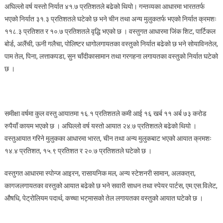
अघिल्लो वर्ष यस्तो निर्यात ४१.७ प्रतिशतले बढेको थियो। गन्तव्यका आधारमा भारततर्फ
कमी
भएको निर्यात ३१.३ प्रतिशतले घटेको छ भने चीन तथा अन्य मुलुकतर्फ भएको निर्यात क्रमशः
११८.३ प्रतिशत र १०.७ प्रतिशतले वृद्धि भएको छ । वस्तुगत आधारमा जिंक शिट, पार्टिकल
बोर्ड, अलैंची, ऊनी गलैचा, पोलिष्टर धागोलगायतका वस्तुको निर्यात बढेको छ भने सोयाविनतेल,
पाम तेल, पिना, लत्ताकपडा, सुन चाँदीकासामान तथा गरगहना लगायतका वस्तुको निर्यात घटेको
छ ।
समीक्षा वर्षमा कुल वस्तु आयातमा १६.१ प्रतिशतले कमी आई १६ खर्ब ११ अर्ब ७३ करोड
रुपैयाँ कायम भएको छ । अघिल्लो वर्ष यस्तो आयात २४.७ प्रतिशतले बढेको थियो ।
वस्तुआयात गरिने मुलुकका आधारमा भारत, चीन तथा अन्य मुलुकबाट भएको आयात क्रमशः
१४.४ प्रतिशत, १५.९ प्रतिशत र २०.७ प्रतिशतले घटेको छ ।
वस्तुगत आधारमा स्पोन्ज आइरन, रासायनिक मल, अन्य स्टेशनरी सामान, अलकत्रा,
कागजलगायतका वस्तुको आयात बढेको छ भने सवारी साधन तथा स्पेयर पार्टस, एम.एस.विलेट,
औषधि, पेट्रोलियम पदार्थ, कच्चा भट्मासको तेल लगायतका वस्तुको आयात घटेको छ ।