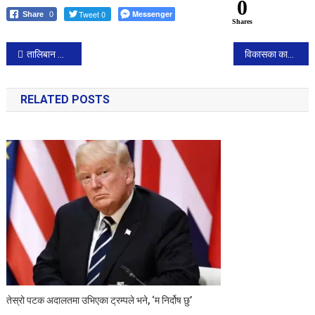
0
Tweet 0
Messenger
Share
0
Shares
Post
तालिबान शासनमा प्रेस स्वतन्त्रता दमन, पछिल्लो १० दिनमा नौ पत्रकार पक्राउ
विकासका कार्यमा राजनीति नगरौंः प्रधानमन्त्री
navigation
RELATED POSTS
तेस्रो पटक अदालतमा उभिएका ट्रम्पले भने, ‘म निर्दोष छु’