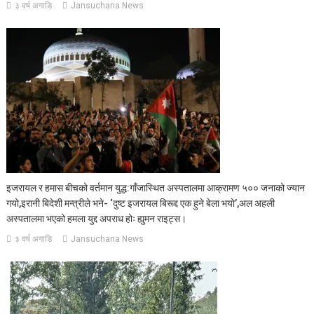
३ वर्ष अगाडि
Jansuchana News
इजरायल र हमास बीचको वर्तमान युद्ध:गाँजास्थित अस्पतालमा आक्रामण ५०० जनाको ज्यान
गयो,इरानी बिदेशी मन्त्रीले भने- ‘दुष्ट इजरायल बिरूद्द एक हुने बेला भयाे’,अल अहली
अस्पतालमा भएको हमला युद्द अपराध होः ह्युमन राइट्स।
३ वर्ष अगाडि
Jansuchana News