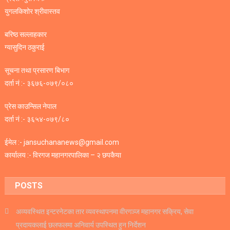
युगलकिशोर श्रीवास्तव
बरिष्ठ सल्लाहकार
ग्यासुदिन ठकुराई
सूचना तथा प्रसारण बिभाग
दर्ता नं :- ३६७६-०७९/०८०
प्रेस काउन्सिल नेपाल
दर्ता नं :- ३६५४-०७९/८०
ईमेल :- jansuchananews@gmail.com
कार्यालय :- विरगज महानगरपालिका – २ छपकैया
POSTS
अव्यवस्थित इन्टरनेटका तार व्यवस्थापनमा वीरगञ्ज महानगर सक्रिय, सेवा
प्रदायकलाई छलफलमा अनिवार्य उपस्थित हुन निर्देशन