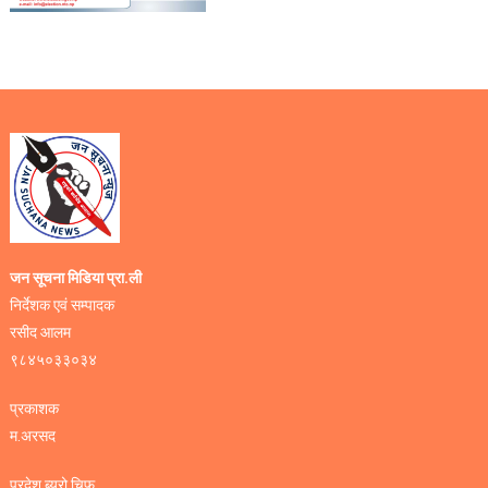
जन सूचना मिडिया प्रा.ली
निर्देशक एवं सम्पादक
रसीद आलम
९८४५०३३०३४
प्रकाशक
म.अरसद
प्रदेश ब्युरो चिफ