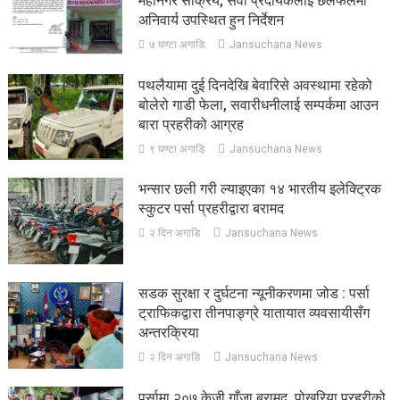
महानगर सक्रिय, सेवा प्रदायकलाई छलफलमा
अनिवार्य उपस्थित हुन निर्देशन
७ घण्टा अगाडि
Jansuchana News
पथलैयामा दुई दिनदेखि बेवारिसे अवस्थामा रहेको
बोलेरो गाडी फेला, सवारीधनीलाई सम्पर्कमा आउन
बारा प्रहरीको आग्रह
९ घण्टा अगाडि
Jansuchana News
भन्सार छली गरी ल्याइएका १४ भारतीय इलेक्ट्रिक
स्कुटर पर्सा प्रहरीद्वारा बरामद
२ दिन अगाडि
Jansuchana News
सडक सुरक्षा र दुर्घटना न्यूनीकरणमा जोड : पर्सा
ट्राफिकद्वारा तीनपाङ्ग्रे यातायात व्यवसायीसँग
अन्तरक्रिया
२ दिन अगाडि
Jansuchana News
पर्सामा २०७ केजी गाँजा बरामद, पोखरिया प्रहरीको