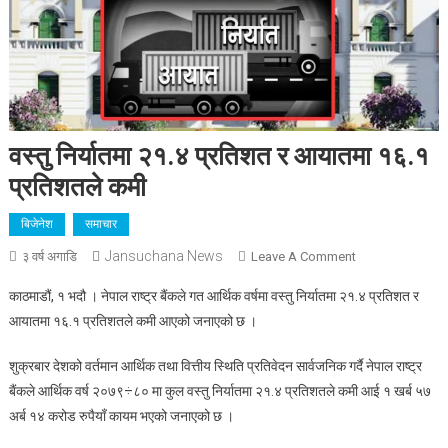
वस्तु निर्यातमा २१.४ प्रतिशत र आयातमा १६.१
प्रतिशतले कमी
बिजेनेश
समाचार
Jansuchana News
On
३ वर्ष अगाडि
Leave A Comment
वस्तु
काठमाडौं, १ भदौ । नेपाल राष्ट्र बैंकले गत आर्थिक वर्षमा वस्तु निर्यातमा २१.४ प्रतिशत र
निर्यातमा
आयातमा १६.१ प्रतिशतले कमी आएको जनाएको छ ।
२१.४
प्रतिशत
शुक्रबार देशको वर्तमान आर्थिक तथा वित्तीय स्थिति प्रतिवेदन सार्वजनिक गर्दै नेपाल राष्ट्र
र
बैंकले आर्थिक वर्ष २०७९÷८० मा कुल वस्तु निर्यातमा २१.४ प्रतिशतले कमी आई १ खर्ब ५७
आयातमा
अर्ब १४ करोड रुपैयाँ कायम भएको जनाएको छ ।
१६.१
प्रतिशतले