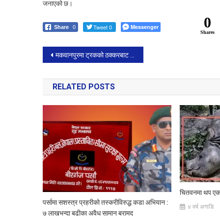
जनाएको छ।
0
Tweet 0
Messenger
Share
0
Shares
Post
मकवानपुरमा ट्रकको ठक्करबाट बालकको मृत्यु
navigation
RELATED POSTS
चितवनमा थप एक 
पर्सामा सशस्त्र प्रहरीको तस्करीविरुद्ध कडा अभियान :
४ वर्ष अगाडि
७ लाखभन्दा बढीका अवैध सामान बरामद