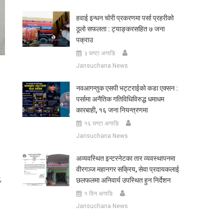
हवाई इन्धन चोरी प्रकरणमा पर्सा प्रहरीको
ठूलो सफलता : ट्याङ्करसहित ७ जना
पक्राउ
३ घण्टा अगाडि
Jansuchana News
नवआगन्तुक एसपी भट्टराईको कडा एक्सन :
पर्सामा अनैतिक गतिविधिविरुद्ध धमाधम
कारबाही, १६ जना नियन्त्रणमा
१६ घण्टा अगाडि
Jansuchana News
अव्यवस्थित इन्टरनेटका तार व्यवस्थापनमा
वीरगञ्ज महानगर सक्रिय, सेवा प्रदायकलाई
,
छलफलमा अनिवार्य उपस्थित हुन निर्देशन
१ दिन अगाडि
Jansuchana News