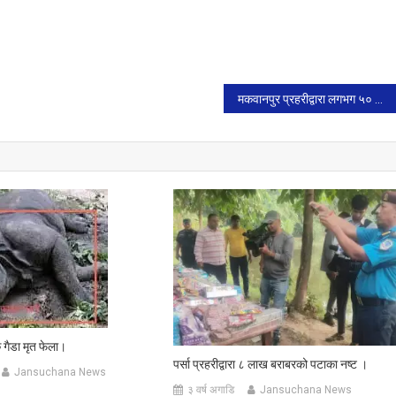
मकवानपुर प्रहरीद्वारा लगभग ५० लाख बराबरको अबैध सुन सहित २ जना पक्राउ।
गैडा मृत फेला।
पर्सा प्रहरीद्वारा ८ लाख बराबरको पटाका नष्ट ।
Jansuchana News
३ वर्ष अगाडि
Jansuchana News