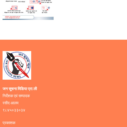
जन सूचना मिडिया प्रा.ली
निर्देशक एवं सम्पादक
रसीद आलम
९८४५०३३०३४
प्रकाशक