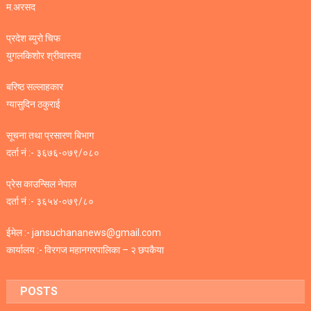
म.अरसद
प्रदेश ब्युरो चिफ
युगलकिशोर श्रीवास्तव
बरिष्ठ सल्लाहकार
ग्यासुदिन ठकुराई
सूचना तथा प्रसारण बिभाग
दर्ता नं :- ३६७६-०७९/०८०
प्रेस काउन्सिल नेपाल
दर्ता नं :- ३६५४-०७९/८०
ईमेल :- jansuchananews@gmail.com
कार्यालय :- विरगज महानगरपालिका – २ छपकैया
POSTS