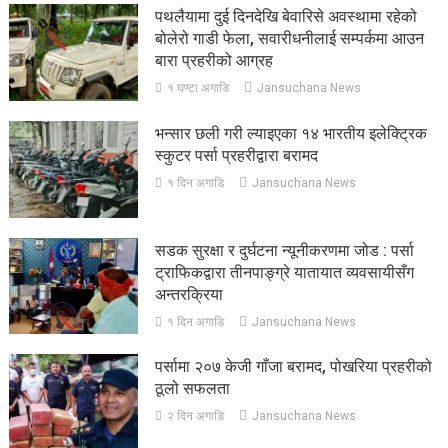
पथलैयामा दुई दिनदेखि बेवारिसे अवस्थामा रहेको
बोलेरो गाडी फेला, सवारीधनीलाई सम्पर्कमा आउन
बारा प्रहरीको आग्रह
१ घण्टा अगाडि
Jansuchana News
भन्सार छली गरी ल्याइएका १४ भारतीय इलेक्ट्रिक
स्कुटर पर्सा प्रहरीद्वारा बरामद
१ दिन अगाडि
Jansuchana News
सडक सुरक्षा र दुर्घटना न्यूनीकरणमा जोड : पर्सा
ट्राफिकद्वारा तीनपाङ्ग्रे यातायात व्यवसायीसँग
अन्तरक्रिया
१ दिन अगाडि
Jansuchana News
पर्सामा २०७ केजी गाँजा बरामद, पोखरिया प्रहरीको
ठूलो सफलता
२ दिन अगाडि
Jansuchana News