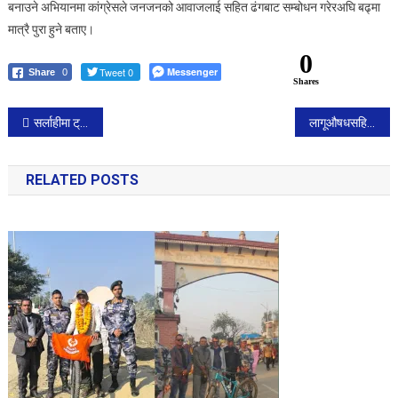
बनाउने अभियानमा कांग्रेसले जनजनको आवाजलाई सहित ढंगबाट सम्बोधन गरेरअघि बढ्मा
मात्रै पुरा हुने बताए।
0
Tweet 0
Messenger
Share
0
Shares
Post
सर्लाहीमा ट्राफिक प्रहरीमाथि छुरा प्रहार
लागूऔषधसहित नागढुङ्गाबाट एक जना पक्राउ
navigation
RELATED POSTS