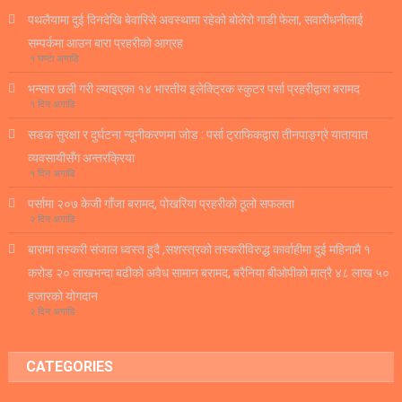
पथलैयामा दुई दिनदेखि बेवारिसे अवस्थामा रहेको बोलेरो गाडी फेला, सवारीधनीलाई
सम्पर्कमा आउन बारा प्रहरीको आग्रह
१ घण्टा अगाडि
भन्सार छली गरी ल्याइएका १४ भारतीय इलेक्ट्रिक स्कुटर पर्सा प्रहरीद्वारा बरामद
१ दिन अगाडि
सडक सुरक्षा र दुर्घटना न्यूनीकरणमा जोड : पर्सा ट्राफिकद्वारा तीनपाङ्ग्रे यातायात
व्यवसायीसँग अन्तरक्रिया
१ दिन अगाडि
पर्सामा २०७ केजी गाँजा बरामद, पोखरिया प्रहरीको ठूलो सफलता
२ दिन अगाडि
बारामा तस्करी संजाल ध्वस्त हुदै ,सशस्त्रको तस्करीविरुद्ध कार्वाहीमा दुई महिनामै १
करोड २० लाखभन्दा बढीको अवैध सामान बरामद, बरैनिया बीओपीको मात्रै ४८ लाख ५०
हजारको योगदान
२ दिन अगाडि
CATEGORIES