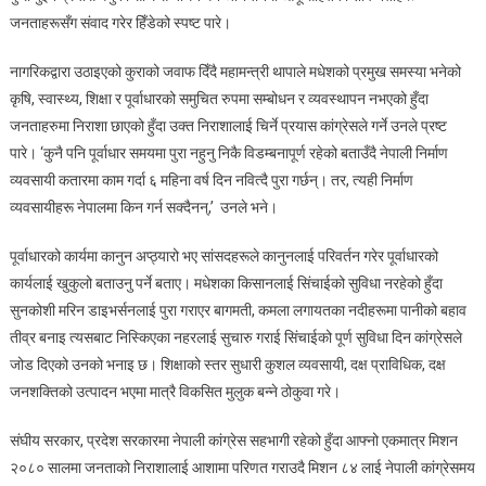
हो
जनताहरूसँग संवाद गरेर हिँडेको स्पष्ट पारे।
:
महामन्त्री
नागरिकद्वारा उठाइएको कुराको जवाफ दिँदै महामन्त्री थापाले मधेशको प्रमुख समस्या भनेको
थापा
कृषि, स्वास्थ्य, शिक्षा र पूर्वाधारको समुचित रुपमा सम्बोधन र व्यवस्थापन नभएको हुँदा
जनताहरुमा निराशा छाएको हुँदा उक्त निराशालाई चिर्ने प्रयास कांग्रेसले गर्ने उनले प्रष्ट
पारे। ‘कुनै पनि पूर्वाधार समयमा पुरा नहुनु निकै विडम्बनापूर्ण रहेको बताउँदै नेपाली निर्माण
व्यवसायी कतारमा काम गर्दा ६ महिना वर्ष दिन नवित्दै पुरा गर्छन्। तर, त्यही निर्माण
व्यवसायीहरू नेपालमा किन गर्न सक्दैनन्,’ उनले भने।
पूर्वाधारको कार्यमा कानुन अप्ठ्यारो भए सांसदहरूले कानुनलाई परिवर्तन गरेर पूर्वाधारको
कार्यलाई खुकुलो बताउनु पर्ने बताए। मधेशका किसानलाई सिंचाईको सुविधा नरहेको हुँदा
सुनकोशी मरिन डाइभर्सनलाई पुरा गराएर बागमती, कमला लगायतका नदीहरूमा पानीको बहाव
तीव्र बनाइ त्यसबाट निस्किएका नहरलाई सुचारु गराई सिंचाईको पूर्ण सुविधा दिन कांग्रेसले
जोड दिएको उनको भनाइ छ। शिक्षाको स्तर सुधारी कुशल व्यवसायी, दक्ष प्राविधिक, दक्ष
जनशक्तिको उत्पादन भएमा मात्रै विकसित मुलुक बन्ने ठोकुवा गरे।
संघीय सरकार, प्रदेश सरकारमा नेपाली कांग्रेस सहभागी रहेको हुँदा आफ्नो एकमात्र मिशन
२०८० सालमा जनताको निराशालाई आशामा परिणत गराउदै मिशन ८४ लाई नेपाली कांग्रेसमय