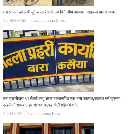
सशस्त्रका डीएसपी युकेश उप्रेतीको ३० दिने सीमा अध्ययन साइकल यात्रा सम्पन्न
८ महिना अगाडि
Jansuchana News
बारा प्रहरीद्वारा १२ किलो लागू औषध गाजासहित एक जना पक्राउ,पक्राउ गर्ने क्रममा
प्रहरीको साथबाट हरायो १० राउण्ड गोलीसहित पेस्तोल।
२ वर्ष अगाडि
Jansuchana News