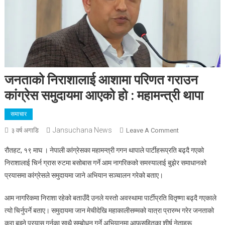
जनताको निराशालाई आशामा परिणत गराउन
कांग्रेस समुदायमा आएको हो : महामन्त्री थापा
समाचार
Jansuchana News
On
३ वर्ष अगाडि
Leave A Comment
जनताको
रौतहट, १९ माघ । नेपाली कांग्रेसका महामन्त्री गगन थापाले पार्टीहरूप्रति बढ्दै गएको
निराशालाई
निराशालाई चिर्न ग्रास रुटमा बसोबास गर्ने आम नागरिकको समस्यालाई बुझेर समाधानको
आशामा
प्रयासमा कांग्रेसले समुदायमा जाने अभियान सञ्चालन गरेको बताए।
परिणत
गराउन
आम नागरिकमा निराशा रहेको बताउँदै उनले यस्तो अवस्थामा पार्टीप्रति वितृष्णा बढ्दै गएकाले
कांग्रेस
त्यो चिर्नुपर्ने बताए। समुदायमा जान मेचीदेखि महाकालीसम्मको यात्रा प्रारम्भ गरेर जनताको
समुदायमा
आएको
कुरा बुझ्ने प्रयास गर्नुका साथै सम्बोधन गर्ने अभियानमा आफूसहितका शीर्ष नेताहरू