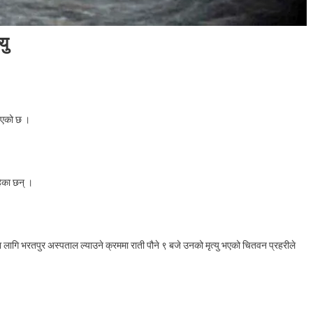
यु
On
चितवनमा
भएको छ ।
खाना
अड्किएर
एक
जनाको
हेका छन् ।
त्यु
ागि भरतपुर अस्पताल ल्याउने क्रममा राती पौने ९ बजे उनको मृत्यु भएको चितवन प्रहरीले