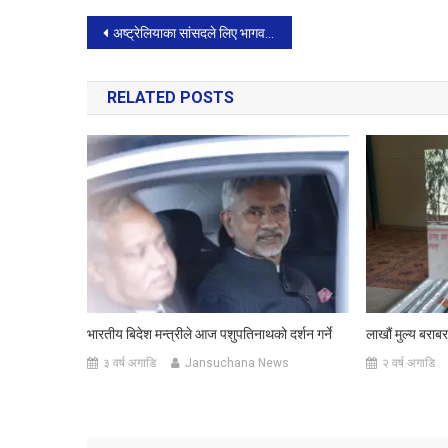
Post
अष्ट्रेलियाका सांसदले लिए भागवत गीता छोएर सपथ, बिदेश मन्त्रीले दिइन बधाइ
navigation
RELATED POSTS
भारतीय बिदेश मन्त्रीले आज पशुपतिनाथको दर्शन गर्ने
लाखौं मुल्य बरा
३ वर्ष अगाडि
Jansuchana News
२ वर्ष अगाडि