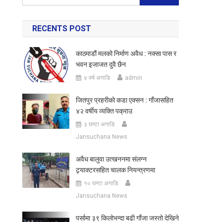
for:
RECENTS POST
काठमाडौं मलको निर्माण अवैध : नक्सा पास र
भवन इजाजत दुवै छैन
४ वर्ष अगाडि
admin
जितपुर प्रहरीको कडा एक्सन : गाँजासहित
४२ वर्षीय व्यक्ति पक्राउ
३ घण्टा अगाडि
Jansuchana News
अवैध बालुवा उत्खननमा संलग्न
ट्र्याक्टरसहित चालक नियन्त्रणमा
१० घण्टा अगाडि
Jansuchana News
पर्सामा ३९ किलोभन्दा बढी गाँजा जस्तो देखिने