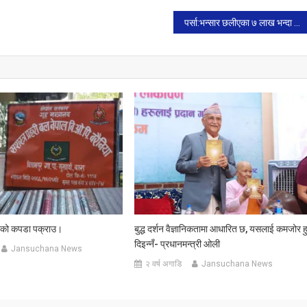
पर्सा:भन्सार छलीएका ७ लाख भन्दा बढीका समान पक्राउ।
बरको कपडा पक्राउ।
बुद्ध दर्शन वैज्ञानिकतामा आधारित छ, यसलाई कमजोर ह
दिइन्नँ- प्रधानमन्त्री ओली
Jansuchana News
२ वर्ष अगाडि
Jansuchana News