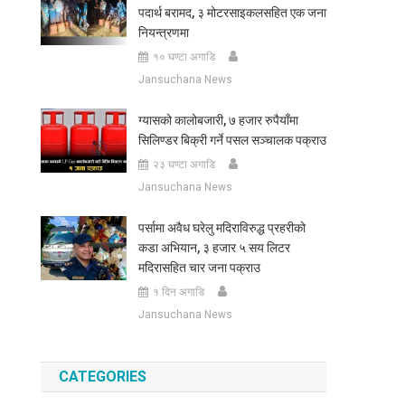
पदार्थ बरामद, ३ मोटरसाइकलसहित एक जना
नियन्त्रणमा
१० घण्टा अगाडि
Jansuchana News
ग्यासको कालोबजारी, ७ हजार रुपैयाँमा
सिलिण्डर बिक्री गर्ने पसल सञ्चालक पक्राउ
२३ घण्टा अगाडि
Jansuchana News
पर्सामा अवैध घरेलु मदिराविरुद्ध प्रहरीको
कडा अभियान, ३ हजार ५ सय लिटर
मदिरासहित चार जना पक्राउ
१ दिन अगाडि
Jansuchana News
CATEGORIES