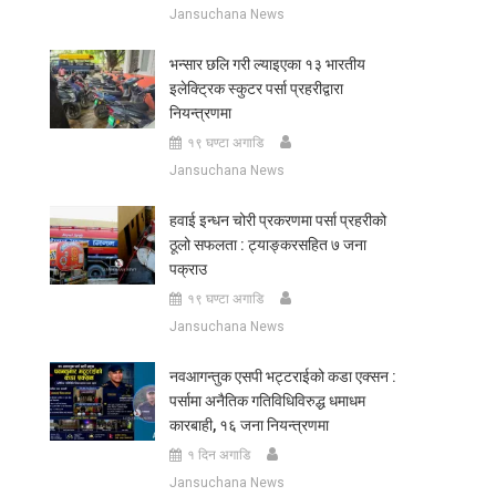
Jansuchana News
भन्सार छलि गरी ल्याइएका १३ भारतीय
इलेक्ट्रिक स्कुटर पर्सा प्रहरीद्वारा
नियन्त्रणमा
१९ घण्टा अगाडि
Jansuchana News
हवाई इन्धन चोरी प्रकरणमा पर्सा प्रहरीको
ठूलो सफलता : ट्याङ्करसहित ७ जना
पक्राउ
१९ घण्टा अगाडि
Jansuchana News
नवआगन्तुक एसपी भट्टराईको कडा एक्सन :
पर्सामा अनैतिक गतिविधिविरुद्ध धमाधम
कारबाही, १६ जना नियन्त्रणमा
१ दिन अगाडि
Jansuchana News