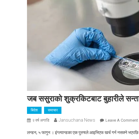
जब ससुराको शुक्रकिटबाट बुहारीले सन्त
बिदेश
समाचार
Jansuchana News
२ वर्ष अगाडि
Leave A Comment
लन्डन, ५ फागुन । इंग्ल्यान्डका एक पुरुषले आइभिएफ खर्च गर्न नसक्ने भएपछ