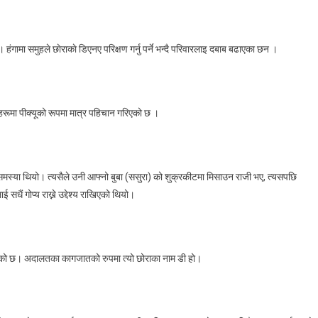
शुक्रकिटबाट
बुहारीले
सन्तान
हंगामा समुहले छाेराकाे डिएनए परिक्षण गर्नु पर्ने भन्दै परिवारलाइ दबाब बढाएका छन ।
जन्माइन,
बेलायतमा
सुरू
भयो
ूमा पीक्यूको रूपमा मात्र पहिचान गरिएको छ ।
नयाँ
बहस
त समस्या थियो। त्यसैले उनी आफ्नो बुबा (ससुरा) को शुक्रकीटमा मिसाउन राजी भए, त्यसपछि
ैं गोप्य राख्ने उद्देश्य राखिएको थियो।
र्षको छ। अदालतका कागजातको रुपमा त्यो छोराका नाम डी हो।