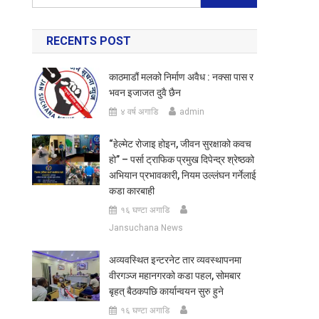
for:
RECENTS POST
काठमाडौं मलको निर्माण अवैध : नक्सा पास र
भवन इजाजत दुवै छैन
४ वर्ष अगाडि
admin
“हेल्मेट रोजाइ होइन, जीवन सुरक्षाको कवच
हो” – पर्सा ट्राफिक प्रमुख दिपेन्द्र श्रेष्ठको
अभियान प्रभावकारी, नियम उल्लंघन गर्नेलाई
कडा कारबाही
१६ घण्टा अगाडि
Jansuchana News
अव्यवस्थित इन्टरनेट तार व्यवस्थापनमा
वीरगञ्ज महानगरको कडा पहल, सोमबार
बृहत् बैठकपछि कार्यान्वयन सुरु हुने
१६ घण्टा अगाडि