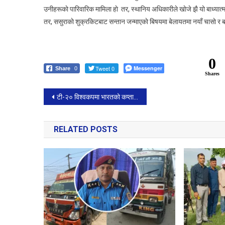
उनीहरूकाे पारिवारिक मामिला हाे तर, स्थानिय अधिकारीले खाेजे झै यो बाध्यात
तर, ससुराकाे शुक्रकिटबाट सन्तान जन्माएकाे बिषयमा बेलायतमा नयाँ चासाे र
0
Tweet 0
Messenger
Share
0
Shares
Post
टी-२० विश्वकपमा भारतको कप्तान रोहित शर्मा नै हुने
navigation
RELATED POSTS