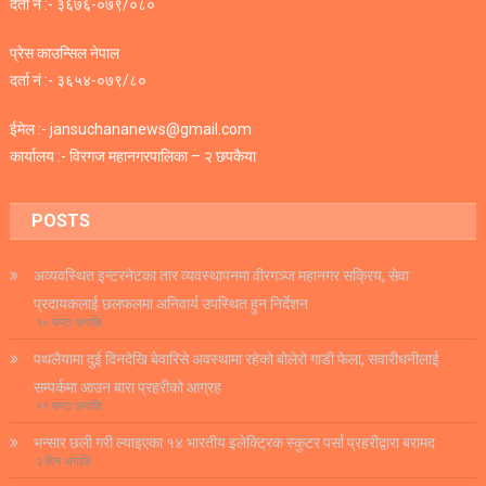
दर्ता नं :- ३६७६-०७९/०८०
प्रेस काउन्सिल नेपाल
दर्ता नं :- ३६५४-०७९/८०
ईमेल :- jansuchananews@gmail.com
कार्यालय :- विरगज महानगरपालिका – २ छपकैया
POSTS
अव्यवस्थित इन्टरनेटका तार व्यवस्थापनमा वीरगञ्ज महानगर सक्रिय, सेवा
प्रदायकलाई छलफलमा अनिवार्य उपस्थित हुन निर्देशन
१० घण्टा अगाडि
पथलैयामा दुई दिनदेखि बेवारिसे अवस्थामा रहेको बोलेरो गाडी फेला, सवारीधनीलाई
सम्पर्कमा आउन बारा प्रहरीको आग्रह
११ घण्टा अगाडि
भन्सार छली गरी ल्याइएका १४ भारतीय इलेक्ट्रिक स्कुटर पर्सा प्रहरीद्वारा बरामद
२ दिन अगाडि