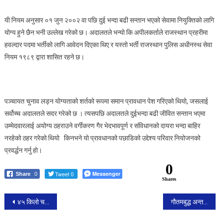
यी नियम अनुसार ०१ जुन २००२ वा पछि दुई भन्दा बढी सन्तान भएको सेवामा नियुक्तिको लागि
योग्य हुने छैन भनी उल्लेख गरेको छ। अदालतले भन्यो कि अपीलकर्ताले राजस्थान प्रहरीमा
हवल्दार पदमा भर्तीको लागि आवेदन दिएका थिए र यस्तो भर्ती राजस्थान पुलिस अधीनस्थ सेवा
नियम १९८९ द्वारा शासित रहने छ।
पञ्चायत चुनाव लड्न योग्यताको शर्तको रूपमा समान प्रावधान पेश गरिएको थियो, जसलाई
सर्वोच्च अदालतले सदर गरेको छ । त्यसपछि अदालतले दुईभन्दा बढी जीवित सन्तान भएमा
उम्मेदवारलाई अयोग्य ठहराउने वर्गीकरण गैर भेदभावपूर्ण र संविधानको दायरा भन्दा बाहिर
नरहेको ठहर गरेको थियो किनभने यो प्रावधानको पछाडिको उद्देश्य परिवार नियोजनको
प्रवर्द्धन गर्नु हो।
0
Tweet 0
Messenger
Share
0
Shares
Post
४५ किलो चरेससहित ३ जना पक्राउ
गौतमबुद्ध अन्तर्राष्ट्रिय क्रिकेट रंगशाला निर्माण गर्न ठेक्का आह्वान