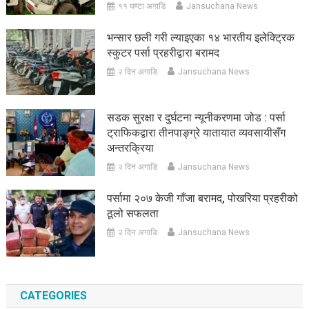
११ घण्टा अगाडि
Jansuchana News
भन्सार छली गरी ल्याइएका १४ भारतीय इलेक्ट्रिक
स्कुटर पर्सा प्रहरीद्वारा बरामद
२ दिन अगाडि
Jansuchana News
सडक सुरक्षा र दुर्घटना न्यूनीकरणमा जोड : पर्सा
ट्राफिकद्वारा तीनपाङ्ग्रे यातायात व्यवसायीसँग
अन्तरक्रिया
२ दिन अगाडि
Jansuchana News
पर्सामा २०७ केजी गाँजा बरामद, पोखरिया प्रहरीको
ठूलो सफलता
२ दिन अगाडि
Jansuchana News
CATEGORIES