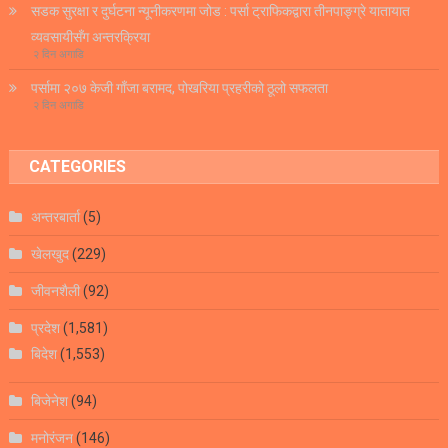
सडक सुरक्षा र दुर्घटना न्यूनीकरणमा जोड : पर्सा ट्राफिकद्वारा तीनपाङ्ग्रे यातायात
व्यवसायीसँग अन्तरक्रिया
२ दिन अगाडि
पर्सामा २०७ केजी गाँजा बरामद, पोखरिया प्रहरीको ठूलो सफलता
२ दिन अगाडि
CATEGORIES
अन्तरबार्ता
(5)
खेलखुद
(229)
जीवनशैली
(92)
प्रदेश
(1,581)
बिदेश
(1,553)
बिजेनेश
(94)
मनोरंजन
(146)