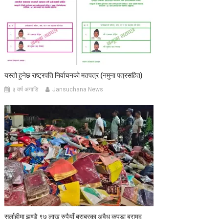
यस्तो हुनेछ राष्ट्रपति निर्वाचनकाे मतपत्र (नमुना पत्रसहित)
३ वर्ष अगाडि
Jansuchana News
सर्लाहीमा झण्डै ९७ लाख रुपैयाँ बराबरका अवैध कपडा बरामद