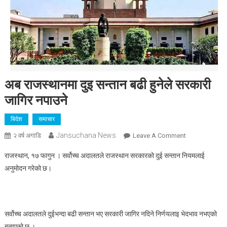
अब राजस्थानमा दुइ सन्तान बढी हुनेले सरकारी
जागिर नपाउने
बिदेश
समाचार
Jansuchana News
On
२ वर्ष अगाडि
Leave A Comment
अब
राजस्थान, १७ फागुन । सर्वोच्च अदालतले राजस्थान सरकारको दुई सन्तान नियमलाई
राजस्थानमा
अनुमोदन गरेको छ।
दुइ
सन्तान
बढी
हुनेले
सर्वोच्च अदालतले दुईभन्दा बढी सन्तान भए सरकारी जागिर नदिने निर्णयलाइ भेदभाव नभएको
सरकारी
बताएको छ ।