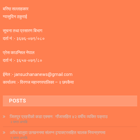
बरिष्ठ सल्लाहकार
ग्यासुदिन ठकुराई
सूचना तथा प्रसारण बिभाग
दर्ता नं :- ३६७६-०७९/०८०
प्रेस काउन्सिल नेपाल
दर्ता नं :- ३६५४-०७९/८०
ईमेल :- jansuchananews@gmail.com
कार्यालय :- विरगज महानगरपालिका – २ छपकैया
POSTS
जितपुर प्रहरीको कडा एक्सन : गाँजासहित ४२ वर्षीय व्यक्ति पक्राउ
२ घण्टा अगाडि
अवैध बालुवा उत्खननमा संलग्न ट्र्याक्टरसहित चालक नियन्त्रणमा
९ घण्टा अगाडि