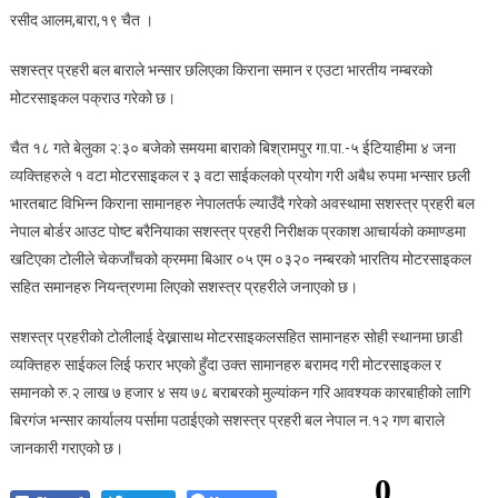
सशस्त्र
रसीद आलम,बारा,१९ चैत ।
प्रहरी
बाराद्वारा
सशस्त्र प्रहरी बल बाराले भन्सार छलिएका किराना समान र एउटा भारतीय नम्बरको
२
मोटरसाइकल पक्राउ गरेको छ।
लाखको
अबैध
चैत १८ गते बेलुका २:३० बजेको समयमा बाराको बिश्रामपुर गा.पा.-५ ईटियाहीमा ४ जना
समान
व्यक्तिहरुले १ वटा मोटरसाइकल र ३ वटा साईकलको प्रयोग गरी अबैध रुपमा भन्सार छली
र
भारतबाट विभिन्न किराना सामानहरु नेपालतर्फ ल्याउँदै गरेको अवस्थामा सशस्त्र प्रहरी बल
भारतीय
नेपाल बोर्डर आउट पोष्ट बरैनियाका सशस्त्र प्रहरी निरीक्षक प्रकाश आचार्यको कमाण्डमा
मोटरसाइकल
पक्राउ।
खटिएका टोलीले चेकजाँचको क्रममा बिआर ०५ एम ०३२० नम्बरको भारतिय मोटरसाइकल
सहित समानहरु नियन्त्रणमा लिएको सशस्त्र प्रहरीले जनाएको छ।
सशस्त्र प्रहरीको टोलीलाई देख्नासाथ मोटरसाइकलसहित सामानहरु सोही स्थानमा छाडी
व्यक्तिहरु साईकल लिई फरार भएको हुँदा उक्त सामानहरु बरामद गरी मोटरसाइकल र
समानको रु.२ लाख ७ हजार ४ सय ७८ बराबरको मुल्यांकन गरि आवश्यक कारबाहीको लागि
बिरगंज भन्सार कार्यालय पर्सामा पठाईएको सशस्त्र प्रहरी बल नेपाल न.१२ गण बाराले
जानकारी गराएको छ।
0