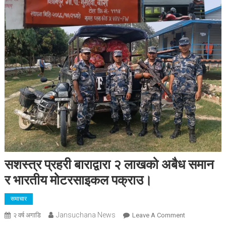
सशस्त्र प्रहरी बाराद्वारा २ लाखको अबैध समान
र भारतीय मोटरसाइकल पक्राउ।
समाचार
Jansuchana News
On
२ वर्ष अगाडि
Leave A Comment