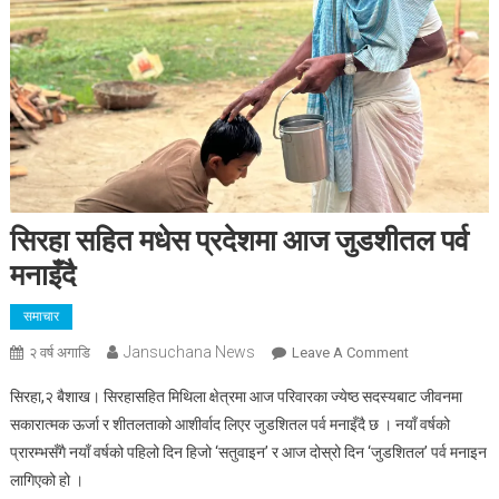
सिरहा सहित मधेस प्रदेशमा आज जुडशीतल पर्व
मनाइँदै
समाचार
Jansuchana News
On
२ वर्ष अगाडि
Leave A Comment
सिरहा
सिरहा,२ बैशाख। सिरहासहित मिथिला क्षेत्रमा आज परिवारका ज्येष्ठ सदस्यबाट जीवनमा
सहित
सकारात्मक ऊर्जा र शीतलताको आशीर्वाद लिएर जुडशितल पर्व मनाइँदै छ । नयाँ वर्षको
मधेस
प्रारम्भसँगै नयाँ वर्षको पहिलो दिन हिजो ‘सतुवाइन’ र आज दोस्रो दिन ‘जुडशितल’ पर्व मनाइन
प्रदेशमा
लागिएको हो ।
आज