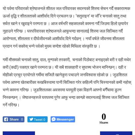
जुडशीतल
यो पर्वमा परिवारको श्रेष्ठजनले शीतल जल परिवारका सदस्यको शिरमा सेचन गर्दै सकारात्मक
पर्व
मनाइँदै
ऊर्जा वृद्धि र शीतलताको आशीर्वाद दिने प्रचलन छ। ‘सतुवाइन’ मा जौँ र चनाको सातु तथा
सर्वत खाने र खुवाइने परम्परा छ । आज वर्षभरि सहकालको कामना गर्दै जिउमा हिलो छ्यापेर
नुहाउने गरिन्छ । घरपरिवारका श्रेष्ठजनले आफूभन्दा सानालाई शिरमा जल सिञ्चित गर्दै
आरोग्यता, शीतलता र दीर्घजीवनको आशीर्वाद दिने गर्दछन् । नयाँ वर्षले जीवनमा शीतलता
प्रदान गर्न सकोस् भन्ने पर्वको मुख्य सन्देश रहेको मिथिला संस्कृति छ ।
गर्मी मौसमको चनाको सातु, दाल, मुन्गाको तरकारी, चनाको पिठोबाट बनाइएको बरी र दही मथेर
करी (कढी) पकाएर खाने परम्परा छ। यी सबै शाकाहारी र सुपाच्य भोजन मानिन्छन्। दही र
मोहीको प्रचुर प्रयोगले गर्मीमा सजिलै खानेकुरा पचाउने जनविश्वास रहेको छ । जुडशितल
पर्वमा आफ्ना खेतबारीका रूखबिरुवामा पानी सिञ्चित गरेर कहिल्यै पनि चिस्यानको कमी नहोस्
भन्ने कामना गरिन्छ । जुडशितलका अवसरमा घरमूली एका विहानै आफ्नो बगैँचामा डुल्न
निस्कन्छन् । जेष्ठजनहरुले घरघरमा पुगेर आफु भन्दा कान्छो सदस्यलाई शिरमा जल सिञ्चित
गर्ने गरिन्छ।
0
Tweet 0
Messenger
Share
0
Shares