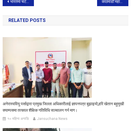
Post
भारतमा चटयाङ लागेर २ बालकको मृत्यु
काठमाडौँ महानगरका सार्वजनिक पर्खालहरुमा भित्ते चित्र
navigation
RELATED POSTS
अनेरास्ववियु पर्साद्वारा प्रमुख जिल्ला अधिकारीलाई ज्ञापनपत्र बुझाइयो,हरि खेतान बहुमुखी
क्याम्पसमा तत्काल शैक्षिक गतिविधि सञ्चालन गर्न माग।
१० महिना अगाडि
Jansuchana News