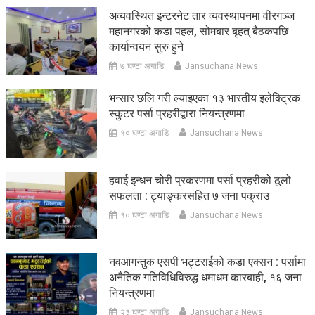
अव्यवस्थित इन्टरनेट तार व्यवस्थापनमा वीरगञ्ज
महानगरको कडा पहल, सोमबार बृहत् बैठकपछि
कार्यान्वयन सुरु हुने
७ घण्टा अगाडि
Jansuchana News
भन्सार छलि गरी ल्याइएका १३ भारतीय इलेक्ट्रिक
स्कुटर पर्सा प्रहरीद्वारा नियन्त्रणमा
१० घण्टा अगाडि
Jansuchana News
हवाई इन्धन चोरी प्रकरणमा पर्सा प्रहरीको ठूलो
सफलता : ट्याङ्करसहित ७ जना पक्राउ
१० घण्टा अगाडि
Jansuchana News
नवआगन्तुक एसपी भट्टराईको कडा एक्सन : पर्सामा
अनैतिक गतिविधिविरुद्ध धमाधम कारबाही, १६ जना
नियन्त्रणमा
२३ घण्टा अगाडि
Jansuchana News