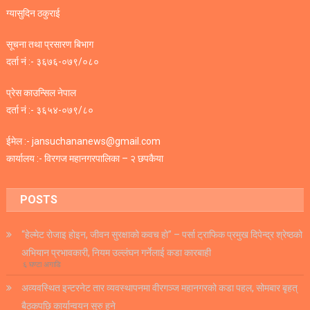
ग्यासुदिन ठकुराई
सूचना तथा प्रसारण बिभाग
दर्ता नं :- ३६७६-०७९/०८०
प्रेस काउन्सिल नेपाल
दर्ता नं :- ३६५४-०७९/८०
ईमेल :- jansuchananews@gmail.com
कार्यालय :- विरगज महानगरपालिका – २ छपकैया
POSTS
“हेल्मेट रोजाइ होइन, जीवन सुरक्षाको कवच हो” – पर्सा ट्राफिक प्रमुख दिपेन्द्र श्रेष्ठको
अभियान प्रभावकारी, नियम उल्लंघन गर्नेलाई कडा कारबाही
६ घण्टा अगाडि
अव्यवस्थित इन्टरनेट तार व्यवस्थापनमा वीरगञ्ज महानगरको कडा पहल, सोमबार बृहत्
बैठकपछि कार्यान्वयन सुरु हुने