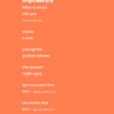
जन सूचना मिडिया प्रा.ली
निर्देशक एवं सम्पादक
रसीद आलम
९८४५०३३०३४
प्रकाशक
म.अरसद
प्रदेश ब्युरो चिफ
युगलकिशोर श्रीवास्तव
बरिष्ठ सल्लाहकार
ग्यासुदिन ठकुराई
सूचना तथा प्रसारण बिभाग
दर्ता नं :- ३६७६-०७९/०८०
प्रेस काउन्सिल नेपाल
दर्ता नं :- ३६५४-०७९/८०