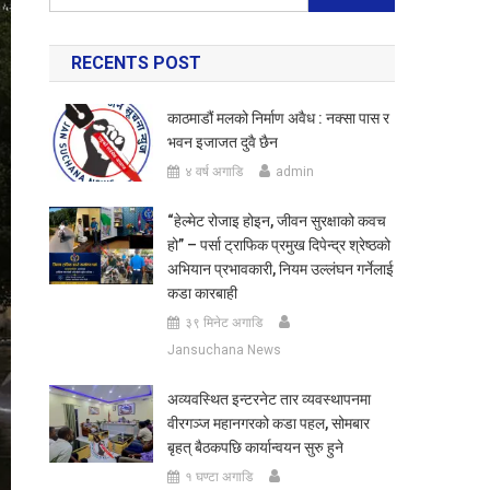
for:
RECENTS POST
काठमाडौं मलको निर्माण अवैध : नक्सा पास र
भवन इजाजत दुवै छैन
४ वर्ष अगाडि
admin
“हेल्मेट रोजाइ होइन, जीवन सुरक्षाको कवच
हो” – पर्सा ट्राफिक प्रमुख दिपेन्द्र श्रेष्ठको
अभियान प्रभावकारी, नियम उल्लंघन गर्नेलाई
कडा कारबाही
३९ मिनेट अगाडि
Jansuchana News
अव्यवस्थित इन्टरनेट तार व्यवस्थापनमा
वीरगञ्ज महानगरको कडा पहल, सोमबार
बृहत् बैठकपछि कार्यान्वयन सुरु हुने
१ घण्टा अगाडि