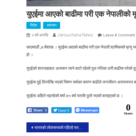
युएईमा आएको बाढीमा परी एक नेपालीको मृत
बिदेश
समाचार
Jansuchana News
२ वर्ष अगाडि
Leave A Comment
काठमाडौं ,७ बैशाख । युएईमा आएको बाढीमा परी एक नेपाली श्रमिकको मृत्यु 
हो ।
युएईको शारजाहबाट अजमान जाने बाटो रहेको पुल नजिक उनी बाढीमा परेको दूता
युएईमा दुई दिनदेखि भएको भिषण वर्षाका कारण बाढीले जनजीवन अस्तव्यस्त 
म
युएईमा अहिले भइरहेको बर्षा ७५ बर्ष यताकै ठुलो भएको बताइएको छ ।
0
Tweet 0
Messenger
Share
0
Shares
Post
भारतको लोकसभाको पहिलो चरणको मतदान आज