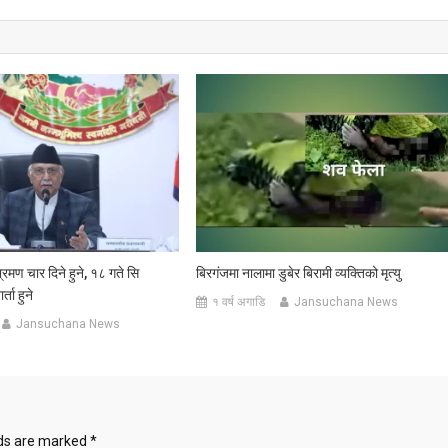
्रमण चार दिने हुने, १८ गते सि
बिरगंजमा नालामा डुबेर बिरामी व्यक्तिको मृत्यु
ता हुने
१ वर्ष अगाडि
Jansuchana News
Jansuchana News
lds are marked
*