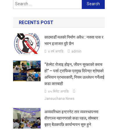
Search
for:
RECENTS POST
काठमाडौं मलको निर्माण अवैध : नक्सा पास र
भवन इजाजत दुवै छैन
४ वर्ष अगाडि
admin
“हेल्मेट रोजाइ होइन, जीवन सुरक्षाको कवच
हो” – पर्सा ट्राफिक प्रमुख दिपेन्द्र श्रेष्ठको
अभियान प्रभावकारी, नियम उल्लंघन गर्नेलाई
कडा कारबाही
४५ मिनेट अगाडि
Jansuchana News
अव्यवस्थित इन्टरनेट तार व्यवस्थापनमा
वीरगञ्ज महानगरको कडा पहल, सोमबार
बृहत् बैठकपछि कार्यान्वयन सुरु हुने