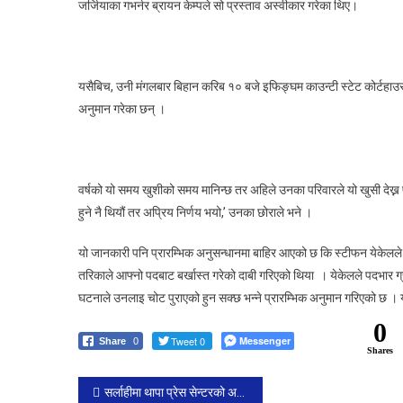
जर्जियाका गभर्नर ब्रायन केम्पले सो प्रस्ताव अस्वीकार गरेका थिए।
यसैबिच, उनी मंगलबार बिहान करिब १० बजे इफिङ्घम काउन्टी स्टेट कोर्टहाउसमा
अनुमान गरेका छन् ।
वर्षको यो समय खुशीको समय मानिन्छ तर अहिले उनका परिवारले यो खुसी देख्न
हुने नै थियौं तर अप्रिय निर्णय भयो,’ उनका छोराले भने ।
यो जानकारी पनि प्रारम्भिक अनुसन्धानमा बाहिर आएको छ कि स्टीफन येकेलले 
तरिकाले आफ्नो पदबाट बर्खास्त गरेको दाबी गरिएको थिया । येकेलले पदभार ग्
घटनाले उनलाइ चोट पुराएको हुन सक्छ भन्ने प्रारम्भिक अनुमान गरिएको छ । य
0
Tweet 0
Messenger
Share
0
Shares
Post
सर्लाहीमा थापा प्रेस सेन्टरको अध्यक्ष चयन