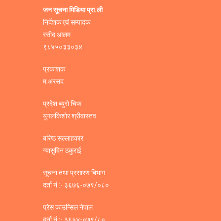
जन सूचना मिडिया प्रा.ली
निर्देशक एवं सम्पादक
रसीद आलम
९८४५०३३०३४
प्रकाशक
म.अरसद
प्रदेश ब्युरो चिफ
युगलकिशोर श्रीवास्तव
बरिष्ठ सल्लाहकार
ग्यासुदिन ठकुराई
सूचना तथा प्रसारण बिभाग
दर्ता नं :- ३६७६-०७९/०८०
प्रेस काउन्सिल नेपाल
दर्ता नं :- ३६५४-०७९/८०