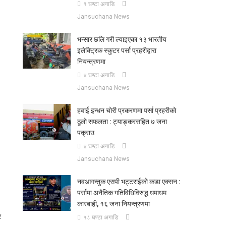
१ घण्टा अगाडि
Jansuchana News
भन्सार छलि गरी ल्याइएका १३ भारतीय
इलेक्ट्रिक स्कुटर पर्सा प्रहरीद्वारा
नियन्त्रणमा
४ घण्टा अगाडि
Jansuchana News
हवाई इन्धन चोरी प्रकरणमा पर्सा प्रहरीको
ठूलो सफलता : ट्याङ्करसहित ७ जना
पक्राउ
४ घण्टा अगाडि
Jansuchana News
नवआगन्तुक एसपी भट्टराईको कडा एक्सन :
पर्सामा अनैतिक गतिविधिविरुद्ध धमाधम
कारबाही, १६ जना नियन्त्रणमा
र
१८ घण्टा अगाडि