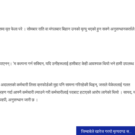
 मृत फेला परे । सोमबार राति वा मंगलबार बिहान उनको मृत्यु भएको हुन सक्ने अनुसन्धानकर्ताले
 पाएनन्। ‘म कल्पना गर्न सक्दिन, यदि उनीहरूलाई हामीबाट केही आवश्यक थियो भने हामी उपलब्ध
अदालतको कर्मचारी लिसा क्रफोर्डको मुद्दा पनि सामना गरिरहेकी थिइन्, जसले येकेललाई गलत
रहण गर्दा आफ्नै कर्मचारी ल्याउने गरी कर्मचारीलाई पदबाट हटाएको आरोप लागेको थियो । सायद, य
द्दपी, अनुसन्धान जारी छ ।
जिम्बाबेले खारेज गरयो मृत्यदण्ड सबन्धी ब्यवस्था, ६० कैदीको जोगियो ज्यान