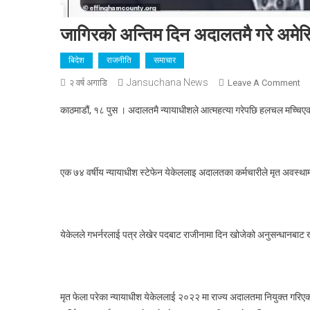
जागिरको अन्तिम दिन अदालतमै गरे अमेर
बिदेश
राजनीति
समाचार
Jansuchana News
O
२ वर्ष अगाडि
Leave A Comment
जा
काठमाडौं, १८ पुस । अदालतमै न्यायाधीशले आत्महत्या गरेपछि हलचल मच्चिए
अन्
दि
अद
गरे
एक ७४ वर्षीय न्यायाधीश स्टेफेन येकेललाइ अदालतका कर्मचारीले मृत अवस्थ
अम
न्य
आत्
येकेलले गभर्नरलाई पत्र लेखेर पदबाट राजीनामा दिन खोजेको अनुसन्धानबाट खुल
मृत फेला परेका न्यायाधीश येकेललाई २०२२ मा राज्य अदालतमा नियुक्त गरिएक