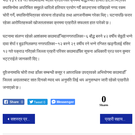
क्यासिनोमा
क्यासिनोमा अपरिचित समूहले धारिलो हतियार प्रयोग गर्दै काउन्टरमा राखिएको नगद रकम
चोरी,
चोरी गर्ने, क्यासिनोभित्रका संरचना तोडफोड तथा आगजनीसम्म गरेका थिए। घटनापछि फरार
आगजनी
र
रहेका आरोपितहरूको खोजतलासका क्रममा प्रहरीले सफलता हात पारेको छ।
तोडफोडमा
संलग्न
घटनामा संलग्न रहेको आशंकामा काठमाडौँ महानगरपालिका–६ बौद्ध बस्ने ४२ वर्षीय सेठ्ठठी भन्ने
दुई
दावा शेर्पा र बुढानिलकण्ठ नगरपालिका–१२ बस्ने २९ वर्षीय रने भन्ने रन्जित खड्गीलाई मंसिर
अभियुक्त
१२ गते पक्राउ गरिएको जिल्ला प्रहरी परिसर काठमाडौँका सूचना अधिकारी प्रउ पवन कुमार
पक्राउ
भट्टराईले जानकारी दिए।
दुवैजनामाथि चोरी तथा डाँका सम्बन्धी कसूर र आपराधिक उपद्रवको अभियोगमा काठमाडौँ
जिल्ला अदालतबाट सात दिनको म्याद थप अनुमति लिई थप अनुसन्धान जारी रहेको प्रहरीले
जनाएको छ।
0
Tweet 0
Messenger
Share
0
Shares
Post
सशस्त्र प्रहरी बाराद्वारा ६ लाखभन्दा बढी मूल्य बराबरको अवैध सामान बरामद
प्रहरी सहायक निरीक्षक रागनी कुमारी “सर्वोत्कृष्ट प्रहरी” घोषित, लैङ्गिक हिंसा विरुद्धको १६ दिने अभियानको अवसरमा सम्मानित
navigation