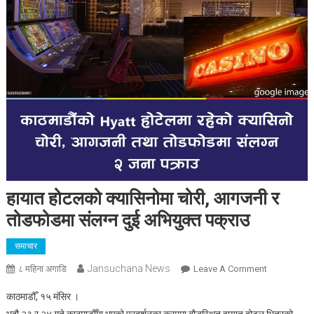
हायात होटलको क्यासिनोमा चोरी, आगजनी र
तोडफोडमा संलग्न दुई अभियुक्त पक्राउ
समाचार
Jansuchana News
On
८ महिना अगाडि
Leave A Comment
हायात
काठमाडौँ, १५ मंसिर ।
होटलको
भदौ २३ र २४ गते काठमाडौँमा भएको प्रदर्शनका क्रममा बौद्धस्थित हायात होटल भित्रको