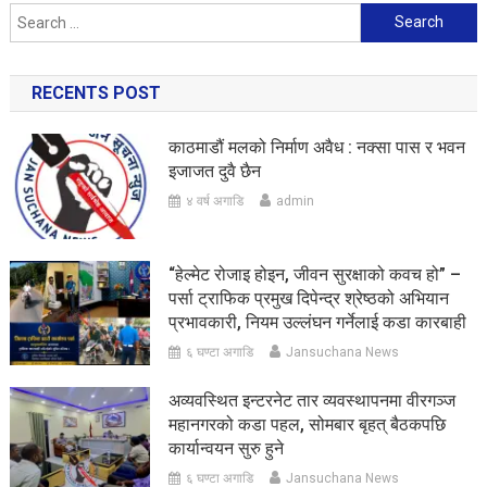
Search
for:
RECENTS POST
काठमाडौं मलको निर्माण अवैध : नक्सा पास र भवन
इजाजत दुवै छैन
४ वर्ष अगाडि
admin
“हेल्मेट रोजाइ होइन, जीवन सुरक्षाको कवच हो” –
पर्सा ट्राफिक प्रमुख दिपेन्द्र श्रेष्ठको अभियान
प्रभावकारी, नियम उल्लंघन गर्नेलाई कडा कारबाही
६ घण्टा अगाडि
Jansuchana News
अव्यवस्थित इन्टरनेट तार व्यवस्थापनमा वीरगञ्ज
महानगरको कडा पहल, सोमबार बृहत् बैठकपछि
कार्यान्वयन सुरु हुने
६ घण्टा अगाडि
Jansuchana News