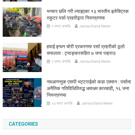
भन्सार छलि गरी ल्याइएका १३ भारतीय इलेक्ट्रिक
स्कुटर पर्सा प्रहरीद्वारा नियन्त्रणमा
९ घण्टा अगाडि
Jansuchana News
हवाई इन्धन चोरी प्रकरणमा पर्सा प्रहरीको ठूलो
सफलता : ट्याङ्करसहित ७ जना पक्राउ
९ घण्टा अगाडि
Jansuchana News
नवआगन्तुक एसपी भट्टराईको कडा एक्सन : पर्सामा
अनैतिक गतिविधिविरुद्ध धमाधम कारबाही, १६ जना
नियन्त्रणमा
२३ घण्टा अगाडि
Jansuchana News
CATEGORIES