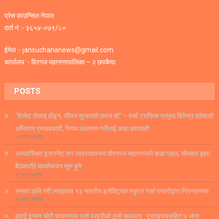
प्रेस काउन्सिल नेपाल
दर्ता नं :- ३६५४-०७९/८०
ईमेल :- jansuchananews@gmail.com
कार्यालय :- विरगज महानगरपालिका – २ छपकैया
POSTS
“हेल्मेट रोजाइ होइन, जीवन सुरक्षाको कवच हो” – पर्सा ट्राफिक प्रमुख दिपेन्द्र श्रेष्ठको
अभियान प्रभावकारी, नियम उल्लंघन गर्नेलाई कडा कारबाही
६ घण्टा अगाडि
अव्यवस्थित इन्टरनेट तार व्यवस्थापनमा वीरगञ्ज महानगरको कडा पहल, सोमबार बृहत्
बैठकपछि कार्यान्वयन सुरु हुने
६ घण्टा अगाडि
भन्सार छलि गरी ल्याइएका १३ भारतीय इलेक्ट्रिक स्कुटर पर्सा प्रहरीद्वारा नियन्त्रणमा
९ घण्टा अगाडि
हवाई इन्धन चोरी प्रकरणमा पर्सा प्रहरीको ठूलो सफलता : ट्याङ्करसहित ७ जना