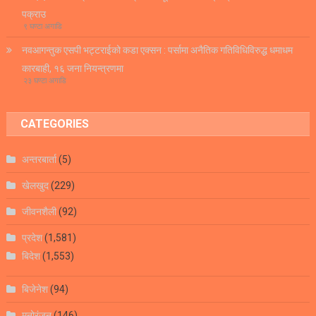
पक्राउ
९ घण्टा अगाडि
नवआगन्तुक एसपी भट्टराईको कडा एक्सन : पर्सामा अनैतिक गतिविधिविरुद्ध धमाधम
कारबाही, १६ जना नियन्त्रणमा
२३ घण्टा अगाडि
CATEGORIES
अन्तरबार्ता
(5)
खेलखुद
(229)
जीवनशैली
(92)
प्रदेश
(1,581)
बिदेश
(1,553)
बिजेनेश
(94)
मनोरंजन
(146)