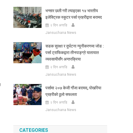
भन्सार छली गरी ल्याइएका १४ भारतीय
इलेक्ट्रिक स्कुटर पर्सा प्रहरीद्वारा बरामद
२ दिन अगाडि
Jansuchana News
सडक सुरक्षा र दुर्घटना न्यूनीकरणमा जोड :
पर्सा ट्राफिकद्वारा तीनपाङ्ग्रे यातायात
व्यवसायीसँग अन्तरक्रिया
२ दिन अगाडि
Jansuchana News
ा
पर्सामा २०७ केजी गाँजा बरामद, पोखरिया
प्रहरीको ठूलो सफलता
२ दिन अगाडि
Jansuchana News
CATEGORIES