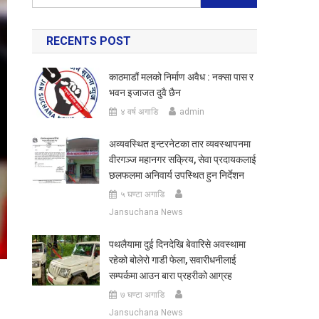
for:
RECENTS POST
काठमाडौं मलको निर्माण अवैध : नक्सा पास र
भवन इजाजत दुवै छैन
४ वर्ष अगाडि
admin
अव्यवस्थित इन्टरनेटका तार व्यवस्थापनमा
वीरगञ्ज महानगर सक्रिय, सेवा प्रदायकलाई
छलफलमा अनिवार्य उपस्थित हुन निर्देशन
५ घण्टा अगाडि
Jansuchana News
पथलैयामा दुई दिनदेखि बेवारिसे अवस्थामा
रहेको बोलेरो गाडी फेला, सवारीधनीलाई
सम्पर्कमा आउन बारा प्रहरीको आग्रह
७ घण्टा अगाडि
Jansuchana News