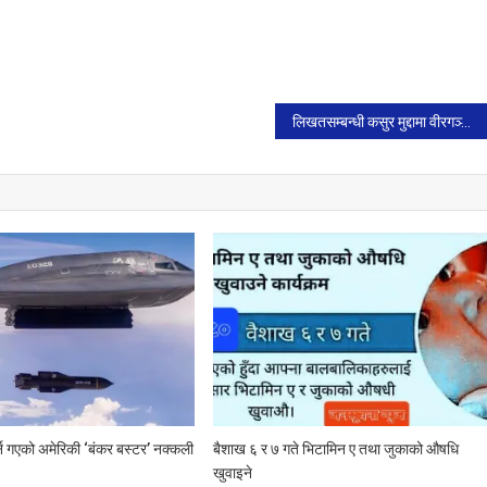
लिखतसम्बन्धी कसुर मुद्दामा वीरगञ्ज महानगरपालिकाका मेयर राजेशमान सिंह पक्राउ
्न गएको अमेरिकी ‘बंकर बस्टर’ नक्कली
बैशाख ६ र ७ गते भिटामिन ए तथा जुकाको औषधि
खुवाइने