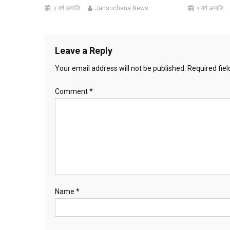
२ वर्ष अगाडि
Jansuchana News
१ वर्ष अगाडि
Leave a Reply
Your email address will not be published.
Required fie
Comment
*
Name
*