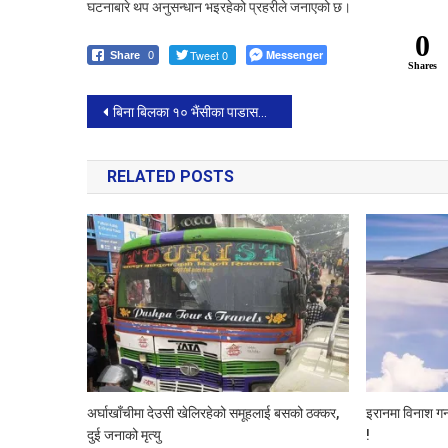
घटनाबारे थप अनुसन्धान भइरहेको प्रहरीले जनाएको छ।
0
Tweet 0
Messenger
Share
0
Shares
Post
बिना बिलका १० भैंसीका पाडासहित बोलेरो र तीन जना नियन्त्रणमा, भन्सार कार्यालय बुझाइयो
navigation
RELATED POSTS
अर्घाखाँचीमा देउसी खेलिरहेको समूहलाई बसको ठक्कर,
इरानमा विनाश गर
दुई जनाको मृत्यु
!