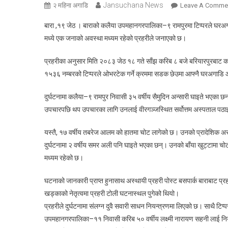
Jansuchana News
२ महिना अगाडि
Leave A Comme
बारा ,१९ जेठ । बाराको कलैया उपमहानगरपालिका–९ रामपुरमा टिप्परले घरअग
मध्ये एक जनाको अवस्था मध्यम रहेको प्रहरीले जनाएको छ।
प्रहरीका अनुसार मिति २०८३ जेठ १८ गते साँझ करिब ८ बजे बरियारपुरबाट 
१५३६ नम्बरको टिप्परले ओभरटेक गर्ने क्रममा सडक छेउमा आफ्नै घरअगाडि आ
दुर्घटनामा कलैया–९ रामपुर निवासी ३५ वर्षीय सैमुदिन अन्सारी घाइते भएका छ
उपचारपछि थप उपचारका लागि उनलाई वीरगञ्जस्थित सर्वोत्तम अस्पताल पठ
यस्तै, १७ वर्षीय तबरेज आलम को हातमा चोट लागेको छ। उनको प्रादेशिक अ
दुर्घटनामा २ वर्षीय समर अली पनि घाइते भएका छन्। उनको बाँया खुट्टामा 
मध्यम रहेको छ।
घटनाको जानकारी प्राप्त हुनासाथ अस्थायी प्रहरी पोस्ट बसपार्क बाराबाट प्र
खड्काको नेतृत्वमा प्रहरी टोली घटनास्थल पुगेको थियो।
प्रहरीले दुर्घटनामा संलग्न दुवै सवारी साधन नियन्त्रणमा लिएको छ। साथै
उपमहानगरपालिका–११ निवासी करिब ५० वर्षीय लक्ष्मी नारायण सहनी लाई निय